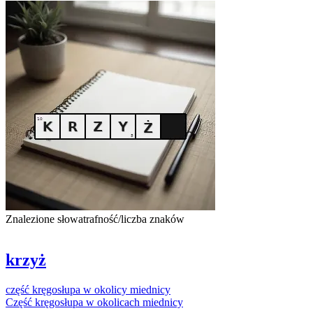
Znalezione słowa
trafność/liczba znaków
krzyż
część
kręgosłupa
w
okolicy
miednicy
Część
kręgosłupa
w
okolicach
miednicy