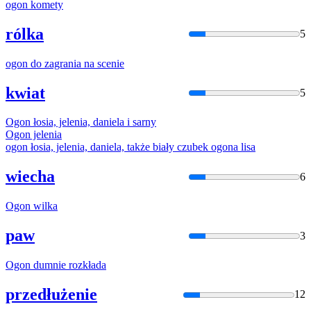
ogon
komety
rólka
5
ogon
do zagrania na scenie
kwiat
5
Ogon
łosia, jelenia, daniela i sarny
Ogon
jelenia
ogon
łosia, jelenia, daniela, także biały czubek
ogona
lisa
wiecha
6
Ogon
wilka
paw
3
Ogon
dumnie rozkłada
przedłużenie
12