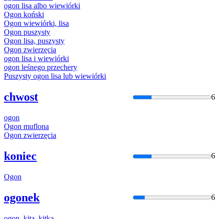
ogon
lisa albo wiewiórki
Ogon
koński
Ogon
wiewiórki, lisa
Ogon
puszysty
Ogon
lisa, puszysty
Ogon
zwierzęcia
ogon
lisa i wiewiórki
ogon
leśnego przechery
Puszysty
ogon
lisa lub wiewiórki
chwost
6
ogon
Ogon
muflona
Ogon
zwierzęcia
koniec
6
Ogon
ogonek
6
ogon
, kita, kitka