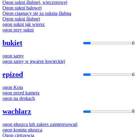
Ogon
sukni ślubnej, wieczorowej
Ogon
sukni balowej
Ogon
ciągnący się za suknią ślubną
Ogon
sukni ślubnej
ogon
sukni jak wiersz
ogon
przy sukni
bukiet
6
ogon
sarny
ogon
sarny w gwarze łowieckiej
epizod
6
ogon
Kota
ogon
przed kamerą
ogon
na deskach
wachlarz
8
ogon
głuszca lub zakres zainteresowań
ogon
koguta głuszca
Ogon
cietrzewia