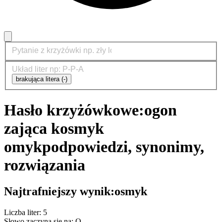
brakująca litera (-)
Hasło krzyżówkowe:
ogon
zająca kosmyk
omyk
podpowiedzi, synonimy,
rozwiązania
Najtrafniejszy wynik:
osmyk
Liczba liter: 5
Słowo zaczyna się na: O