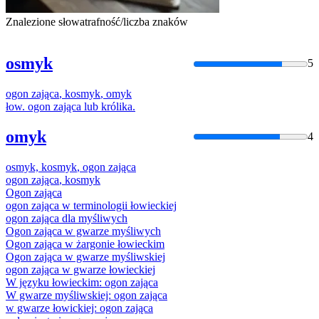
Znalezione słowa
trafność/liczba znaków
osmyk
5
ogon
zająca
,
kosmyk
,
omyk
łow.
ogon
zająca
lub królika.
omyk
4
osmy
k,
kosmyk
,
ogon
zająca
ogon
zająca
,
kosmyk
Ogon
zająca
ogon
zająca
w terminologii łowieckiej
ogon
zająca
dla myśliwych
Ogon
zająca
w gwarze myśliwych
Ogon
zająca
w żargonie łowieckim
Ogon
zająca
w gwarze myśliwskiej
ogon
zająca
w gwarze łowieckiej
W języku łowieckim:
ogon
zająca
W gwarze myśliwskiej:
ogon
zająca
w gwarze łowickiej:
ogon
zająca