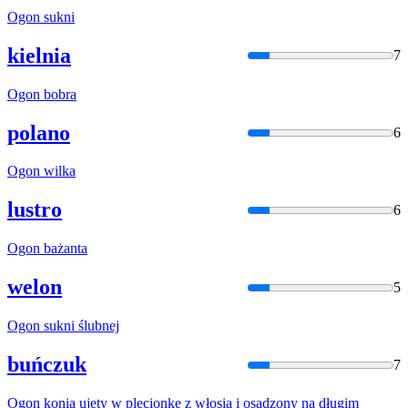
Ogon
sukni
kielnia
7
Ogon
bobra
polano
6
Ogon
wilka
lustro
6
Ogon
bażanta
welon
5
Ogon
sukni ślubnej
buńczuk
7
Ogon
konia ujęty w plecionkę z włosia i osadzony na długim