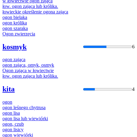
w łowiectwie
ogon
zająca
łow.
ogon
zająca
lub królika.
łowieckie określenie
ogona
zająca
ogon
bielaka
ogon
królika
ogon
szaraka
Ogon
zwierzęcia
kosmyk
6
ogon
zająca
ogon
zająca
,
omyk
,
osmy
k
Ogon
zająca
w łowiectwie
łow.
ogon
zająca
lub królika.
kita
4
ogon
ogon
leśnego chytrusa
ogon
lisa
ogon
lisa lub wiewiórki
ogon
, czub
ogon
lisicy
ogon
wiewiórki