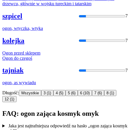
drzewcu, głównie w wojsku tureckim i tatarskim
szpicel
7
ogon
, wtyczka, wtyka
kolejka
7
Ogon
przed sklepem
Ogon
do czegoś
tajniak
7
ogon
, as wywiadu
Długość:
Wszystkie
3
(1)
4
(5)
5
(6)
6
(10)
7
(6)
8
(1)
12
(1)
FAQ: ogon zająca kosmyk omyk
Jaka jest najtrafniejsza odpowiedź na hasło „ogon zająca kosmyk