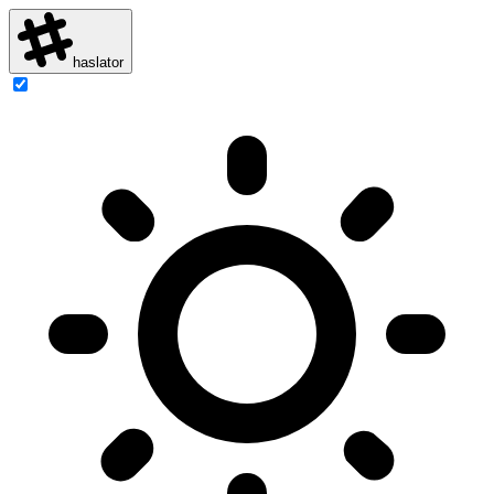
haslator