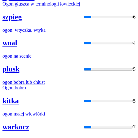
Ogon
głuszca w terminologii łowieckiej
szpieg
6
ogon
, wtyczka, wtyka
woal
4
ogon
na scenie
plusk
5
ogon
bobra lub chlust
Ogon
bobra
kitka
5
ogon
małej wiewiórki
warkocz
7