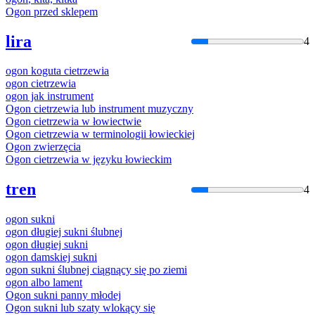
Ogon
przed sklepem
lira
4
ogon
koguta cietrzewia
ogon
cietrzewia
ogon
jak instrument
Ogon
cietrzewia lub instrument muzyczny
Ogon
cietrzewia w łowiectwie
Ogon
cietrzewia w terminologii łowieckiej
Ogon
zwierzęcia
Ogon
cietrzewia w języku łowieckim
tren
4
ogon
sukni
ogon
długiej sukni ślubnej
ogon
długiej sukni
ogon
damskiej sukni
ogon
sukni ślubnej ciągnący się po ziemi
ogon
albo lament
Ogon
sukni panny młodej
Ogon
sukni lub szaty wlokący się