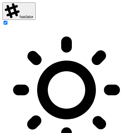
haslator