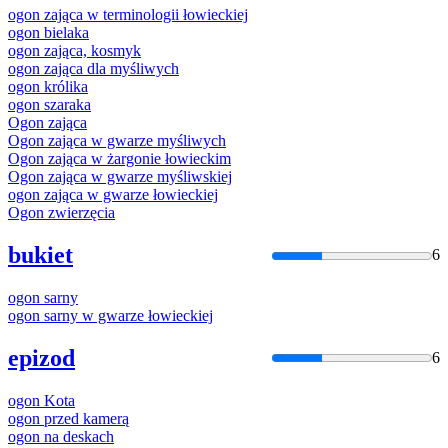
ogon
zająca w terminologii łowieckiej
ogon
bielaka
ogon
zająca, kosmyk
ogon
zająca dla myśliwych
ogon
królika
ogon
szaraka
Ogon
zająca
Ogon
zająca w gwarze myśliwych
Ogon
zająca w żargonie łowieckim
Ogon
zająca w gwarze myśliwskiej
ogon
zająca w gwarze łowieckiej
Ogon
zwierzęcia
bukiet
6
ogon
sarny
ogon
sarny w gwarze łowieckiej
epizod
6
ogon
Kota
ogon
przed kamerą
ogon
na deskach