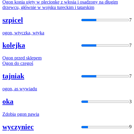
Ogon
konia ujęty w plecionkę z włosia i osadzony na długim
drzewcu, głównie w wojsku tureckim i tatarskim
szpicel
7
ogon
, wtyczka, wtyka
kolejka
7
Ogon
przed sklepem
Ogon
do czegoś
tajniak
7
ogon
, as wywiadu
oka
3
Zdobią
ogon
pawia
wyczyniec
9