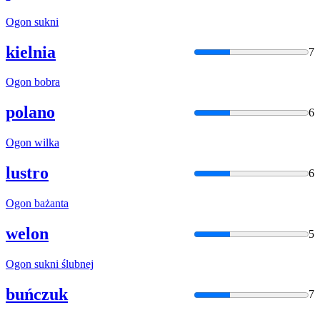
Ogon
sukni
kielnia
7
Ogon
bobra
polano
6
Ogon
wilka
lustro
6
Ogon
bażanta
welon
5
Ogon
sukni ślubnej
buńczuk
7