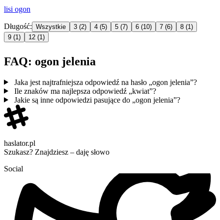
lisi
ogon
Długość:
Wszystkie
3
(2)
4
(5)
5
(7)
6
(10)
7
(6)
8
(1)
9
(1)
12
(1)
FAQ: ogon jelenia
Jaka jest najtrafniejsza odpowiedź na hasło „ogon jelenia”?
Ile znaków ma najlepsza odpowiedź „kwiat”?
Jakie są inne odpowiedzi pasujące do „ogon jelenia”?
haslator.pl
Szukasz? Znajdziesz – daję słowo
Social