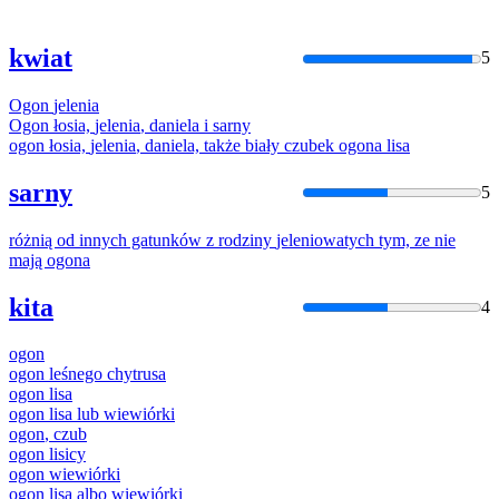
kwiat
5
Ogon
jelenia
Ogon
łosia,
jelenia
, daniela i sarny
ogon
łosia,
jelenia
, daniela, także biały czubek
ogona
lisa
sarny
5
różnią od innych gatunków z rodziny
jeleni
owatych tym, ze nie
mają
ogona
kita
4
ogon
ogon
leśnego chytrusa
ogon
lisa
ogon
lisa lub wiewiórki
ogon
, czub
ogon
lisicy
ogon
wiewiórki
ogon
lisa albo wiewiórki