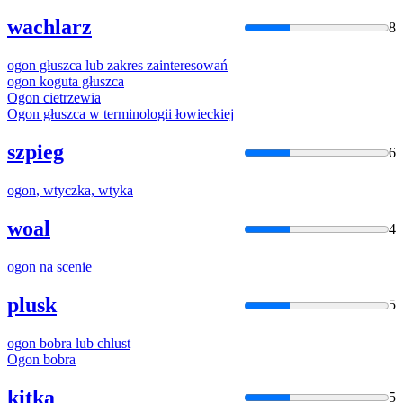
wachlarz
8
ogon
głuszca lub zakres zainteresowań
ogon
koguta głuszca
Ogon
cietrzewia
Ogon
głuszca w terminologii łowieckiej
szpieg
6
ogon
, wtyczka, wtyka
woal
4
ogon
na scenie
plusk
5
ogon
bobra lub chlust
Ogon
bobra
kitka
5