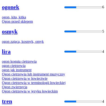
ogonek
6
ogon
, kita, kitka
Ogon
przed sklepem
osmyk
5
ogon
zająca, kosmyk, omyk
lira
4
ogon
koguta cietrzewia
ogon
cietrzewia
ogon
jak instrument
Ogon
cietrzewia lub instrument muzyczny
Ogon
cietrzewia w łowiectwie
Ogon
cietrzewia w terminologii łowieckiej
Ogon
zwierzęcia
Ogon
cietrzewia w języku łowieckim
tren
4