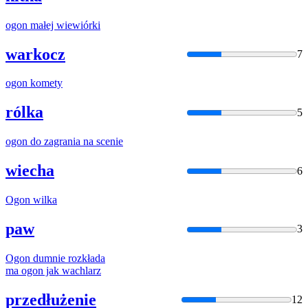
ogon
małej wiewiórki
warkocz
7
ogon
komety
rólka
5
ogon
do zagrania na scenie
wiecha
6
Ogon
wilka
paw
3
Ogon
dumnie rozkłada
ma
ogon
jak wachlarz
przedłużenie
12