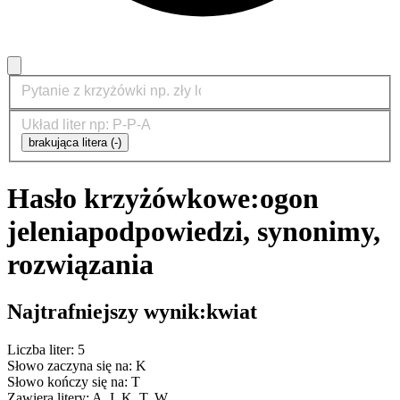
brakująca litera (-)
Hasło krzyżówkowe:
ogon
jelenia
podpowiedzi, synonimy,
rozwiązania
Najtrafniejszy wynik:
kwiat
Liczba liter: 5
Słowo zaczyna się na: K
Słowo kończy się na: T
Zawiera litery: A, I, K, T, W