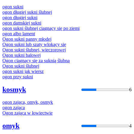
ogon
sukni
ogon
długiej sukni ślubnej
ogon
długiej sukni
ogon
damskiej sukni
ogon
sukni ślubnej ciągnący się po ziemi
ogon
albo lament
Ogon
sukni panny młodej
Ogon
sukni lub szaty wlokący się
Ogon
sukni ślubnej, wieczorowej
Ogon
sukni balowej
Ogon
ciągnący się za suknią ślubną
Ogon
sukni ślubnej
ogon
sukni jak wiersz
ogon
przy sukni
kosmyk
6
ogon
zająca, omyk, osmyk
ogon
zająca
Ogon
zająca w łowiectwie
omyk
4