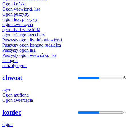
Ogon
koński
Ogon
wiewiórki, lisa
Ogon
puszysty
Ogon
lisa, puszysty
Ogon
zwierzęcia
ogon
lisa i wiewiórki
ogon
leśnego przechery
Puszysty
ogon
lisa lub wiewiórki
Puszysty
ogon
leśnego rudzielca
Puszysty
ogon
lisa
Puszysty
ogon
wiewiórki, lisa
lisi
ogon
okazały
ogon
chwost
6
ogon
Ogon
muflona
Ogon
zwierzęcia
koniec
6
Ogon