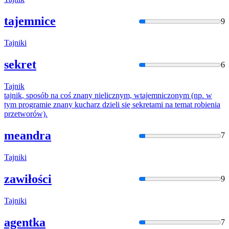
tajemnice
9
Tajnik
i
sekret
6
Tajnik
tajnik
, sposób na coś znany nielicznym, wtajemniczonym (np. w
tym programie znany kucharz dzieli się sekretami na temat robienia
przetworów).
meandra
7
Tajnik
i
zawiłości
9
Tajnik
i
agentka
7