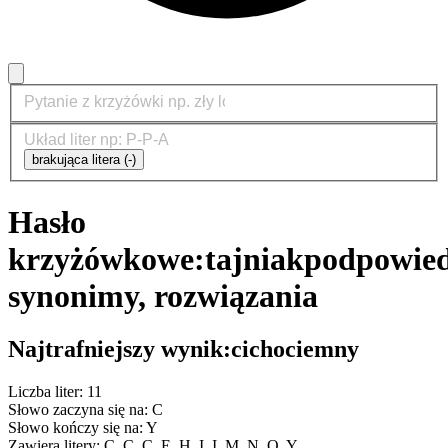
brakująca litera (-)
Hasło
krzyżówkowe:
tajniak
podpowied
synonimy, rozwiązania
Najtrafniejszy wynik:
cichociemny
Liczba liter: 11
Słowo zaczyna się na: C
Słowo kończy się na: Y
Zawiera litery: C, C, C, E, H, I, I, M, N, O, Y