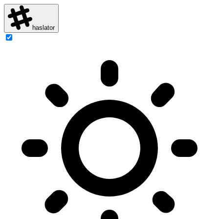
haslator