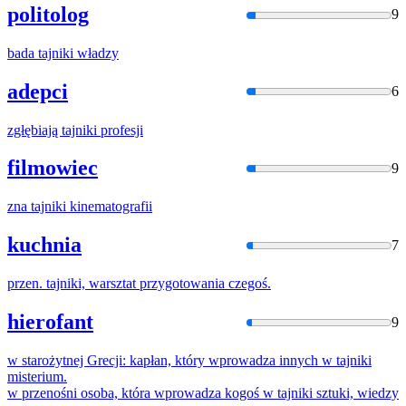
politolog
9
bada
tajnik
i władzy
adepci
6
zgłębiają
tajnik
i profesji
filmowiec
9
zna
tajnik
i kinematografii
kuchnia
7
przen.
tajnik
i, warsztat przygotowania czegoś.
hierofant
9
w starożytnej Grecji: kapłan, który wprowadza innych w
tajnik
i
misterium.
w przenośni osoba, która wprowadza kogoś w
tajnik
i sztuki, wiedzy