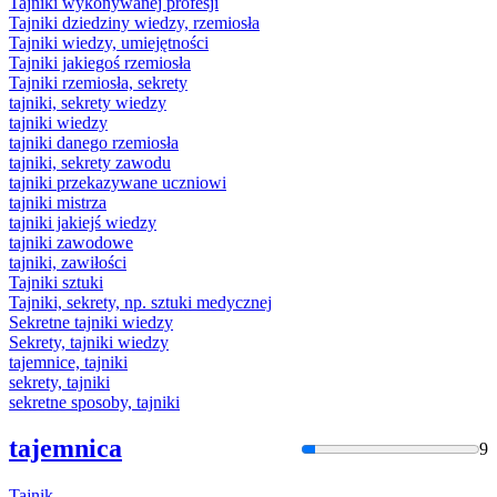
Tajnik
i wykonywanej profesji
Tajnik
i dziedziny wiedzy, rzemiosła
Tajnik
i wiedzy, umiejętności
Tajnik
i jakiegoś rzemiosła
Tajnik
i rzemiosła, sekrety
tajnik
i, sekrety wiedzy
tajnik
i wiedzy
tajnik
i danego rzemiosła
tajnik
i, sekrety zawodu
tajnik
i przekazywane uczniowi
tajnik
i mistrza
tajnik
i jakiejś wiedzy
tajnik
i zawodowe
tajnik
i, zawiłości
Tajnik
i sztuki
Tajnik
i, sekrety, np. sztuki medycznej
Sekretne
tajnik
i wiedzy
Sekrety,
tajnik
i wiedzy
tajemnice,
tajnik
i
sekrety,
tajnik
i
sekretne sposoby,
tajnik
i
tajemnica
9
Tajnik