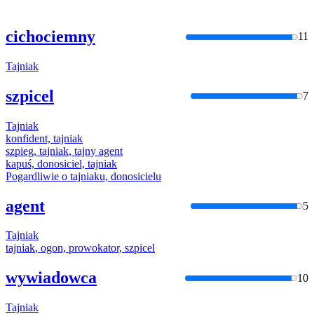
cichociemny
11
Tajniak
szpicel
7
Tajniak
konfident,
tajniak
szpieg,
tajniak
, tajny agent
kapuś, donosiciel,
tajniak
Pogardliwie o
tajniak
u, donosicielu
agent
5
Tajniak
tajniak
, ogon, prowokator, szpicel
wywiadowca
10
Tajniak