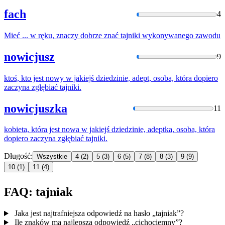
fach
4
Mieć ... w ręku, znaczy dobrze znać
tajnik
i wykonywanego zawodu
nowicjusz
9
ktoś, kto jest nowy w jakiejś dziedzinie, adept, osoba, która dopiero
zaczyna zgłębiać
tajnik
i.
nowicjuszka
11
kobieta, która jest nowa w jakiejś dziedzinie, adeptka, osoba, która
dopiero zaczyna zgłębiać
tajnik
i.
Długość:
Wszystkie
4
(2)
5
(3)
6
(5)
7
(8)
8
(3)
9
(9)
10
(1)
11
(4)
FAQ: tajniak
Jaka jest najtrafniejsza odpowiedź na hasło „tajniak”?
Ile znaków ma najlepsza odpowiedź „cichociemny”?