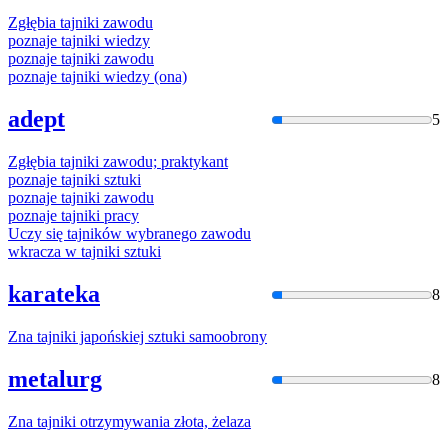
Zgłębia
tajnik
i zawodu
poznaje
tajnik
i wiedzy
poznaje
tajnik
i zawodu
poznaje
tajnik
i wiedzy (ona)
adept
5
Zgłębia
tajnik
i zawodu; praktykant
poznaje
tajnik
i sztuki
poznaje
tajnik
i zawodu
poznaje
tajnik
i pracy
Uczy się
tajnik
ów wybranego zawodu
wkracza w
tajnik
i sztuki
karateka
8
Zna
tajnik
i japońskiej sztuki samoobrony
metalurg
8
Zna
tajnik
i otrzymywania złota, żelaza