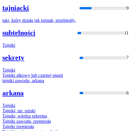
tajniacki
9
taki, który działa jak
tajniak
; przebiegły.
subtelności
11
Tajnik
i
sekrety
7
Tajnik
i
Tajnik
i alkowy lub czarnej magii
tajnik
i zawodu, arkana
arkana
6
Tajnik
i
Tajnik
i, np. sztuki
Tajnik
i, wiedza sekretna
Tajnik
i zawodu, rzemiosła
Tajnik
i rzemiosła