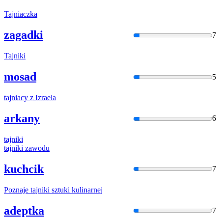
Tajniac
zka
zagadki
7
Tajnik
i
mosad
5
tajniac
y z Izraela
arkany
6
tajnik
i
tajnik
i zawodu
kuchcik
7
Poznaje
tajnik
i sztuki kulinarnej
adeptka
7