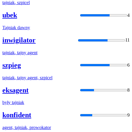
tajniak
, szpicel
ubek
4
Tajniak
dawny
inwigilator
11
tajniak
, tajny agent
szpieg
6
tajniak
, tajny agent, szpicel
eksagent
8
były
tajniak
konfident
9
agent,
tajniak
, prowokator