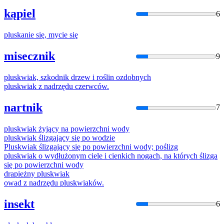
kąpiel
6
plusk
anie się, mycie się
misecznik
9
plusk
wiak, szkodnik drzew i roślin ozdobnych
plusk
wiak z nadrzędu czerwców.
nartnik
7
plusk
wiak żyjący na powierzchni wody
plusk
wiak ślizgający się po wodzie
Plusk
wiak ślizgający się po powierzchni wody; poślizg
plusk
wiak o wydłużonym ciele i cienkich nogach, na których ślizga
się po powierzchni wody
drapieżny
plusk
wiak
owad z nadrzędu
plusk
wiaków.
insekt
6