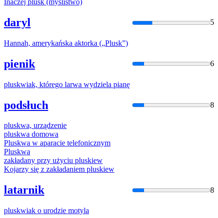
Inaczej
plusk
(myślistwo)
daryl
5
Hannah, amerykańska aktorka („
Plusk
”)
pienik
6
plusk
wiak, którego larwa wydziela pianę
podsłuch
8
plusk
wa, urządzenie
plusk
wa domowa
Plusk
wa w aparacie telefonicznym
Plusk
wa
zakładany przy użyciu
plusk
iew
Kojarzy się z zakładaniem
plusk
iew
latarnik
8
plusk
wiak o urodzie motyla