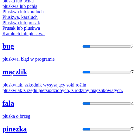
plusk
a lub pchła
plusk
wa lub pchła
Plusk
wa lub karaluch
Plusk
wa, karaluch
Plusk
wa lub prusak
Prusak lub
plusk
wa
Karaluch lub
plusk
wa
bug
3
plusk
wa, błąd w programie
mączlik
7
plusk
wiak, szkodnik wysysający soki roślin
plusk
wiak z rzędu piersiodziobych, z rodziny mączlikowatych.
fala
4
plusk
a o brzeg
pinezka
7