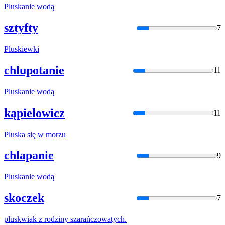
Plusk
anie wodą
sztyfty
7
Plusk
iewki
chlupotanie
11
Plusk
anie wodą
kąpielowicz
11
Plusk
a się w morzu
chlapanie
9
Plusk
anie wodą
skoczek
7
plusk
wiak z rodziny szarańczowatych.