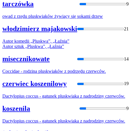
tarczówka
9
owad z rzędu
plusk
wiaków żywiący się sokami drzew
włodzimierz majakowski
21
Autor komedii „
Plusk
wa”, „Łaźnia”
Autor sztuk „
Plusk
wa”, „Łaźnia”
misecznikowate
14
Coccidae - rodzina
plusk
wiaków z podrzędu czerwców.
czerwiec koszenilowy
19
Dactylopius coccus - gatunek
plusk
wiaka z nadrodziny czerwców.
koszenila
9
Dactylopius coccus - gatunek
plusk
wiaka z nadrodziny czerwców.