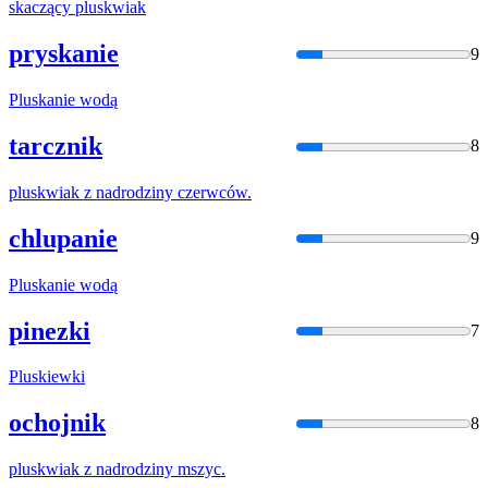
skaczący
plusk
wiak
pryskanie
9
Plusk
anie wodą
tarcznik
8
plusk
wiak z nadrodziny czerwców.
chlupanie
9
Plusk
anie wodą
pinezki
7
Plusk
iewki
ochojnik
8
plusk
wiak z nadrodziny mszyc.