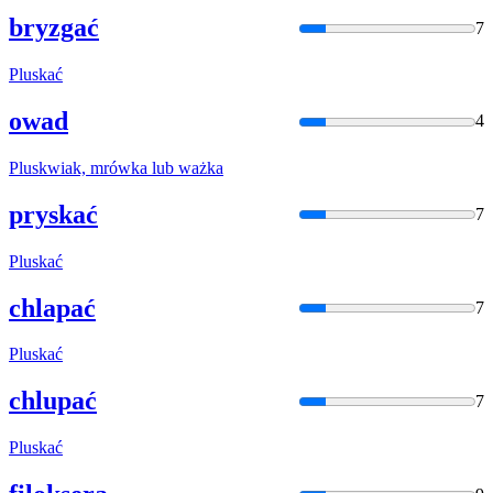
bryzgać
7
Plusk
ać
owad
4
Plusk
wiak, mrówka lub ważka
pryskać
7
Plusk
ać
chlapać
7
Plusk
ać
chlupać
7
Plusk
ać