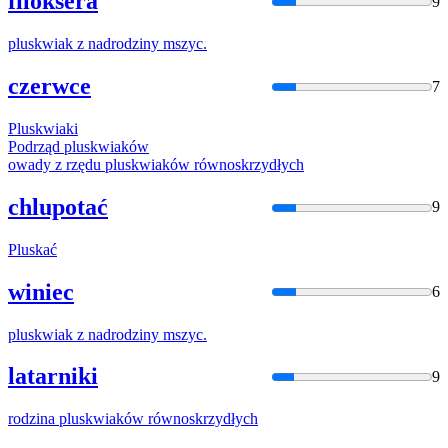
filoksera
9
plusk
wiak z nadrodziny mszyc.
czerwce
7
Plusk
wiaki
Podrząd
plusk
wiaków
owady z rzędu
plusk
wiaków równoskrzydłych
chlupotać
9
Plusk
ać
winiec
6
plusk
wiak z nadrodziny mszyc.
latarniki
9
rodzina
plusk
wiaków równoskrzydłych