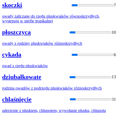
skoczki
7
owady zaliczane do rzędu
plusk
wiaków równoskrzydłych,
występują w strefie tropikalnej
płoszczyca
10
owady z rodziny
plusk
wiaków różnoskrzydłych
cykada
6
owad z rzędu
plusk
wiaków
dziubałkowate
13
rodzina owadów z podrzędu
plusk
wiaków różnoskrzydłych
chlaśnięcie
11
uderzenie z
plusk
iem, chlupotem, wywołanie
plusk
u, chlupotu