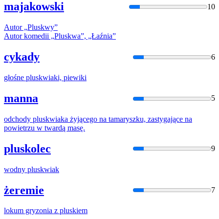
majakowski
10
Autor „
Plusk
wy”
Autor komedii „
Plusk
wa”, „Łaźnia”
cykady
6
głośne
plusk
wiaki, piewiki
manna
5
odchody
plusk
wiaka żyjącego na tamaryszku, zastygające na
powietrzu w twardą masę.
pluskolec
9
wodny
plusk
wiak
żeremie
7
lokum gryzonia z
plusk
iem