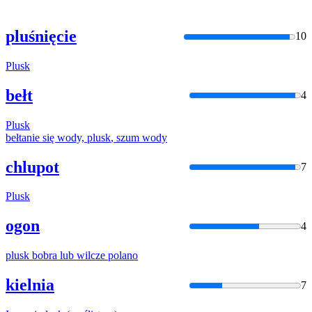
pluśnięcie
10
Plusk
bełt
4
Plusk
bełtanie się wody,
plusk
, szum wody
chlupot
7
Plusk
ogon
4
plusk
bobra lub wilcze polano
kielnia
7