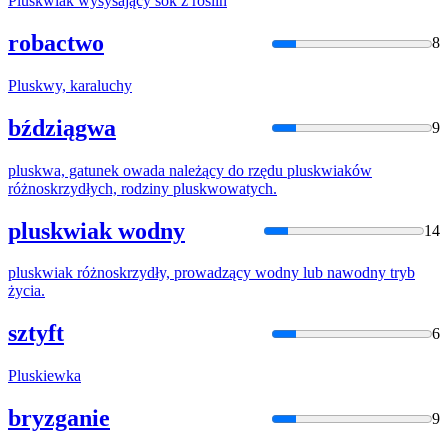
Plusk
wiak wysysający sok z roślin
robactwo
8
Plusk
wy, karaluchy
bździągwa
9
plusk
wa, gatunek owada należący do rzędu
plusk
wiaków
różnoskrzydłych, rodziny
plusk
wowatych.
pluskwiak wodny
14
plusk
wiak różnoskrzydły, prowadzący wodny lub nawodny tryb
życia.
sztyft
6
Plusk
iewka
bryzganie
9