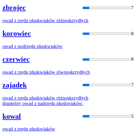
zbrojec
7
owad z rzędu
plusk
wiaków różnoskrzydłych
korowiec
8
owad z podrzędu
plusk
wiaków
czerwiec
8
owad z rzędu
plusk
wiaków równoskrzydłych
zajadek
7
owad z rzędu
plusk
wiaków różnoskrzydłych
drapieżny owad z nadrzędu
plusk
wiaków.
kowal
5
owad z rzędu
plusk
wiaków