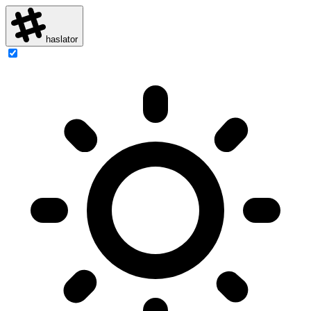
haslator