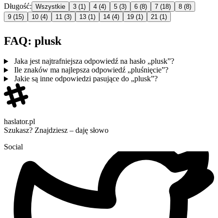
Długość:
Wszystkie
3
(1)
4
(4)
5
(3)
6
(8)
7
(18)
8
(8)
9
(15)
10
(4)
11
(3)
13
(1)
14
(4)
19
(1)
21
(1)
FAQ: plusk
Jaka jest najtrafniejsza odpowiedź na hasło „plusk”?
Ile znaków ma najlepsza odpowiedź „pluśnięcie”?
Jakie są inne odpowiedzi pasujące do „plusk”?
haslator.pl
Szukasz? Znajdziesz – daję słowo
Social