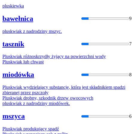
plusk
iewka
bawełnica
9
plusk
wiak z nadrodziny mszyc.
tasznik
7
Plusk
wiak różnoskrzydły żyjący na powierzchni wody
Plusk
wiak lub chwast
miodówka
8
Plusk
wiak wydzielający substancję, która jest składnikiem spadzi
zbieranej przez pszczoły
Plusk
wiak drobny, szkodnik drzew owocowych
plusk
wiak z nadrodziny miodówek.
mszyca
6
Plusk
wiak produkujący spadź