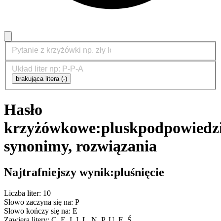
brakująca litera (-)
Hasło
krzyżówkowe:
plusk
podpowiedzi
synonimy, rozwiązania
Najtrafniejszy wynik:
pluśnięcie
Liczba liter: 10
Słowo zaczyna się na: P
Słowo kończy się na: E
Zawiera litery: C, E, I, I, L, N, P, U, Ę, Ś