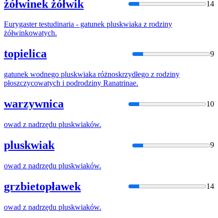
żółwinek żółwik
14
Eurygaster testudinaria - gatunek
plusk
wiaka z rodziny
żółwinkowatych.
topielica
9
gatunek wodnego
plusk
wiaka różnoskrzydłego z rodziny
płoszczycowatych i podrodziny Ranatrinae.
warzywnica
10
owad z nadrzędu
plusk
wiaków.
pluskwiak
9
owad z nadrzędu
plusk
wiaków.
grzbietopławek
14
owad z nadrzędu
plusk
wiaków.