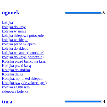
ogonek
6
kolejka
kolejka
do kasy
kolejka
w samie
kolejka
sklepowa potocznie
kolejka
w sklepie
kolejka
przed sklepem
kolejka
do sklepu
kolejka
w samie (potocznie)
kolejka
do kasy (potocznie)
Kolejka
przed bankową kasą
Kolejka
przed kasą
Kolejka
do stoiska
Kolejka
długa
Kolejka
, np. przed sklepem
Kolejka
(zwykle zakręcająca)
kolejka
za mięsem
sklepowa
kolejka
tura
4