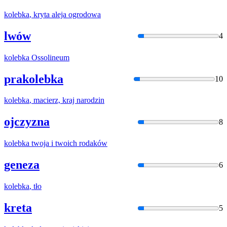
kolebka
, kryta aleja ogrodowa
lwów
4
kolebka
Ossolineum
prakolebka
10
kolebka
, macierz, kraj narodzin
ojczyzna
8
kolebka
twoja i twoich rodaków
geneza
6
kolebka
, tło
kreta
5