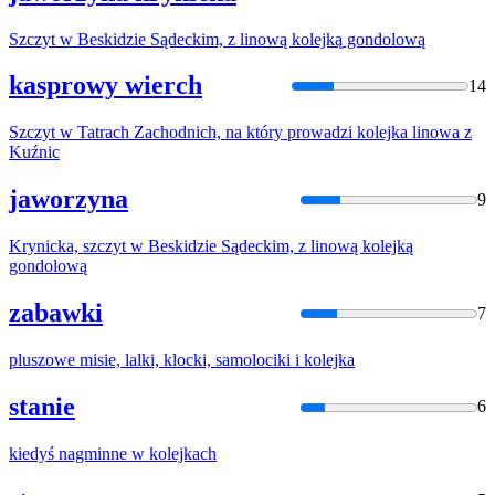
Szczyt w Beskidzie Sądeckim, z linową
kolejką
gondolową
kasprowy wierch
14
Szczyt w Tatrach Zachodnich, na który prowadzi
kolejka
linowa z
Kuźnic
jaworzyna
9
Krynicka, szczyt w Beskidzie Sądeckim, z linową
kolejką
gondolową
zabawki
7
pluszowe misie, lalki, klocki, samolociki i
kolejka
stanie
6
kiedyś nagminne w
kolejka
ch