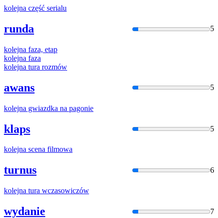
kolejna
część serialu
runda
5
kolejna
faza, etap
kolejna
faza
kolejna
tura rozmów
awans
5
kolejna
gwiazdka na pagonie
klaps
5
kolejna
scena filmowa
turnus
6
kolejna
tura wczasowiczów
wydanie
7