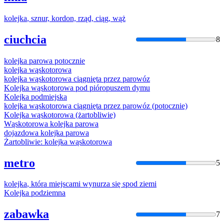
kolejka
, sznur, kordon, rząd, ciąg, wąż
ciuchcia
8
kolejka
parowa potocznie
kolejka
wąskotorowa
kolejka
wąskotorowa ciągnięta przez parowóz
Kolejka
wąskotorowa pod pióropuszem dymu
Kolejka
podmiejska
kolejka
wąskotorowa ciągnięta przez parowóz (potocznie)
Kolejka
wąskotorowa (żartobliwie)
Wąskotorowa
kolejka
parowa
dojazdowa
kolejka
parowa
Żartobliwie:
kolejka
wąskotorowa
metro
5
kolejka
, która miejscami wynurza się spod ziemi
Kolejka
podziemna
zabawka
7