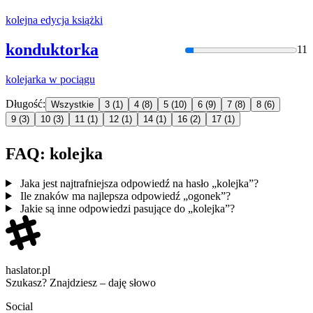
kolejna
edycja książki
konduktorka
11
koleja
rka w pociągu
Długość:
Wszystkie
3
(1)
4
(8)
5
(10)
6
(9)
7
(8)
8
(6)
9
(3)
10
(3)
11
(1)
12
(1)
14
(1)
16
(2)
17
(1)
FAQ: kolejka
Jaka jest najtrafniejsza odpowiedź na hasło „kolejka”?
Ile znaków ma najlepsza odpowiedź „ogonek”?
Jakie są inne odpowiedzi pasujące do „kolejka”?
haslator.pl
Szukasz? Znajdziesz – daję słowo
Social