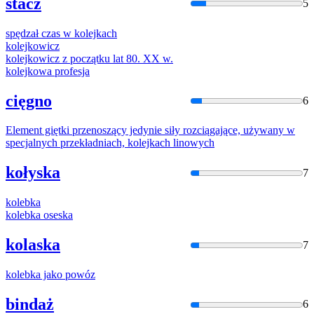
stacz
5
spędzał czas w
kolejka
ch
kolejko
wicz
kolejko
wicz z początku lat 80. XX w.
kolejko
wa profesja
cięgno
6
Element giętki przenoszący jedynie siły rozciągające, używany w
specjalnych przekładniach,
kolejka
ch linowych
kołyska
7
kolebka
kolebka
oseska
kolaska
7
kolebka
jako powóz
bindaż
6