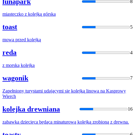
lunapark
8
miasteczko z
kolejką
górska
toast
5
mowa przed
kolejką
reda
4
z morską
kolejką
wagonik
7
Zapełniony turystami udającymi się
kolejką
linowa na Kasprowy
Wierch
kolejka drewniana
16
zabawka dziecięca będąca minaturową
kolejką
zrobioną z drewna.
toasty
6