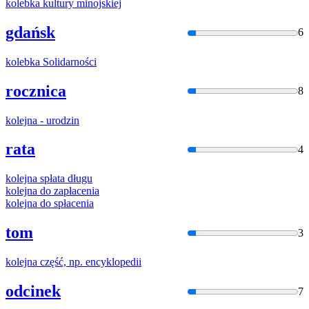
kolebka
kultury minojskiej
gdańsk
6
kolebka
Solidarności
rocznica
8
kolejna
- urodzin
rata
4
kolejna
spłata długu
kolejna
do zapłacenia
kolejna
do spłacenia
tom
3
kolejna
część, np. encyklopedii
odcinek
7