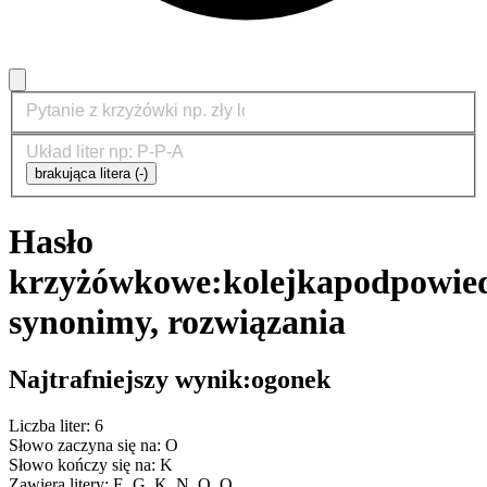
brakująca litera (-)
Hasło
krzyżówkowe:
kolejka
podpowied
synonimy, rozwiązania
Najtrafniejszy wynik:
ogonek
Liczba liter: 6
Słowo zaczyna się na: O
Słowo kończy się na: K
Zawiera litery: E, G, K, N, O, O