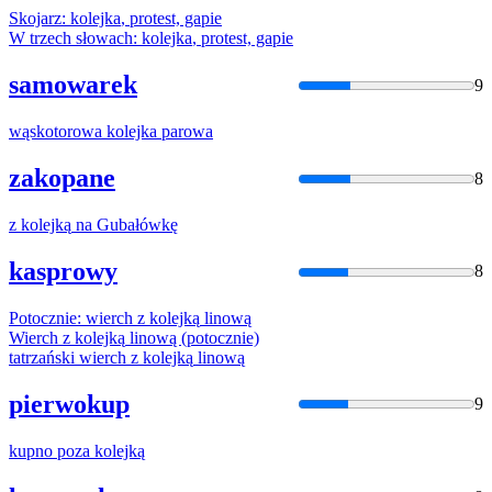
Skojarz:
kolejka
, protest, gapie
W trzech słowach:
kolejka
, protest, gapie
samowarek
9
wąskotorowa
kolejka
parowa
zakopane
8
z
kolejką
na Gubałówkę
kasprowy
8
Potocznie: wierch z
kolejką
linową
Wierch z
kolejką
linową (potocznie)
tatrzański wierch z
kolejką
linową
pierwokup
9
kupno poza
kolejką