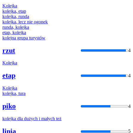
Kolejka
kolejka
, etap
kolejka
, runda
kolejka
, lecz nie ogonek
runda,
kolejka
etap,
kolejka
kolejna
grupa turystów
rzut
4
Kolejka
etap
4
Kolejka
kolejka
, tura
piko
4
kolejka
dla dużych i małych też
linia
5