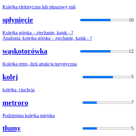
Kolejka
elektryczna lub pluszowy miś
spłynięcie
10
Kolejka
górska – zjechanie, kajak - ?
Analogia:
kolejka
górska – zjechanie, kajak - ?
wąskotorówka
12
Kolejka
retro, dziś atrakcja turystyczna
kolej
5
kolejka
, ciuchcia
metroro
7
Podziemna
kolejka
miejska
tłumy
5