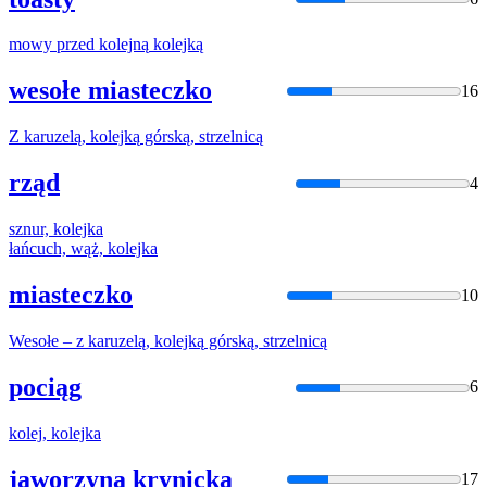
mowy przed
kolejną
kolejką
wesołe miasteczko
16
Z karuzelą,
kolejką
górską, strzelnicą
rząd
4
sznur,
kolejka
łańcuch, wąż,
kolejka
miasteczko
10
Wesołe – z karuzelą,
kolejką
górską, strzelnicą
pociąg
6
kolej,
kolejka
jaworzyna krynicka
17