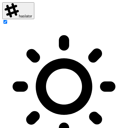
haslator