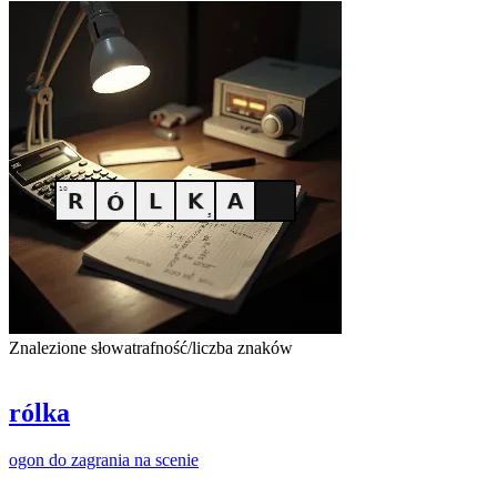
Znalezione słowa
trafność/liczba znaków
rólka
ogon
do
zagrania
na
scenie