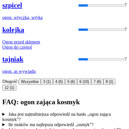
szpicel
7
ogon
, wtyczka, wtyka
kolejka
7
Ogon
przed sklepem
Ogon
do czegoś
tajniak
7
ogon
, as wywiadu
Długość:
Wszystkie
3
(1)
4
(5)
5
(6)
6
(10)
7
(6)
8
(1)
12
(1)
FAQ: ogon zająca kosmyk
Jaka jest najtrafniejsza odpowiedź na hasło „ogon zająca
kosmyk”?
Ile znaków ma najlepsza odpowiedź „osmyk”?