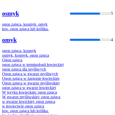
osmyk
5
ogon
zająca
,
kosmyk
, omyk
łow.
ogon
zająca
lub królika.
omyk
4
ogon
zająca
,
kosmyk
osmyk,
kosmyk
,
ogon
zająca
Ogon
zająca
ogon
zająca
w terminologii łowieckiej
ogon
zająca
dla myśliwych
Ogon
zająca
w gwarze myśliwych
Ogon
zająca
w żargonie łowieckim
Ogon
zająca
w gwarze myśliwskiej
ogon
zająca
w gwarze łowieckiej
W języku łowieckim:
ogon
zająca
W gwarze myśliwskiej:
ogon
zająca
w gwarze łowickiej:
ogon
zająca
w łowiectwie
ogon
zająca
łow.
ogon
zająca
lub królika.