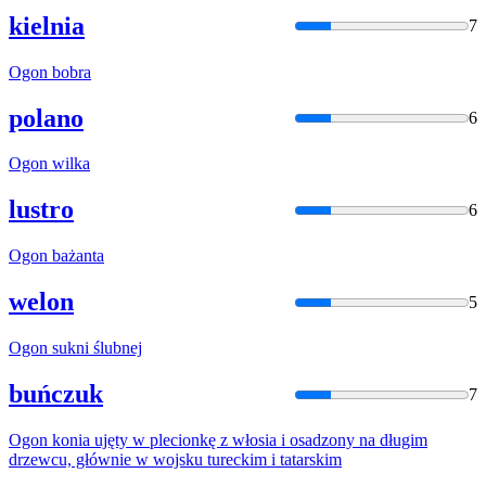
kielnia
7
Ogon
bobra
polano
6
Ogon
wilka
lustro
6
Ogon
bażanta
welon
5
Ogon
sukni ślubnej
buńczuk
7
Ogon
konia ujęty w plecionkę z włosia i osadzony na długim
drzewcu, głównie w wojsku tureckim i tatarskim