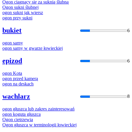
Ogon
ciągnący się za suknią ślubną
Ogon
sukni ślubnej
ogon
sukni jak wiersz
ogon
przy sukni
bukiet
6
ogon
sarny
ogon
sarny w gwarze łowieckiej
epizod
6
ogon
Kota
ogon
przed kamerą
ogon
na deskach
wachlarz
8
ogon
głuszca lub zakres zainteresowań
ogon
koguta głuszca
Ogon
cietrzewia
Ogon
głuszca w terminologii łowieckiej