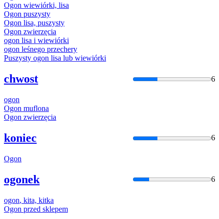
Ogon
wiewiórki, lisa
Ogon
puszysty
Ogon
lisa, puszysty
Ogon
zwierzęcia
ogon
lisa i wiewiórki
ogon
leśnego przechery
Puszysty
ogon
lisa lub wiewiórki
chwost
6
ogon
Ogon
muflona
Ogon
zwierzęcia
koniec
6
Ogon
ogonek
6
ogon
, kita, kitka
Ogon
przed sklepem