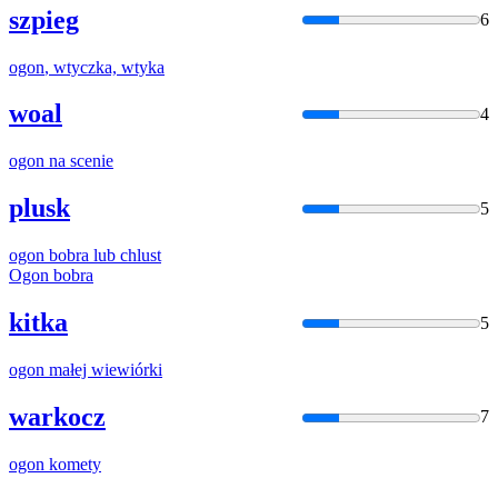
szpieg
6
ogon
, wtyczka, wtyka
woal
4
ogon
na scenie
plusk
5
ogon
bobra lub chlust
Ogon
bobra
kitka
5
ogon
małej wiewiórki
warkocz
7
ogon
komety