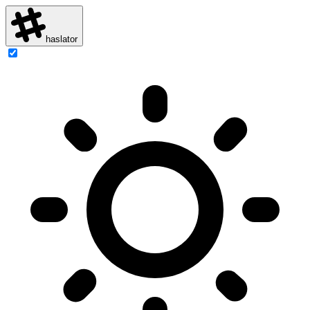
haslator