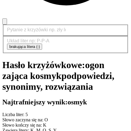
brakująca litera (-)
Hasło krzyżówkowe:
ogon
zająca kosmyk
podpowiedzi,
synonimy, rozwiązania
Najtrafniejszy wynik:
osmyk
Liczba liter: 5
Słowo zaczyna się na: O
Słowo kończy się na: K
Zawiera litery: K, M, O, S, Y