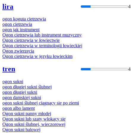
lira
4
ogon
koguta cietrzewia
ogon
cietrzewia
ogon
jak instrument
Ogon
cietrzewia lub instrument muzyczny
Ogon
cietrzewia w łowiectwie
Ogon
cietrzewia w terminologii łowieckiej
Ogon
zwierzęcia
Ogon
cietrzewia w języku łowieckim
tren
4
ogon
sukni
ogon
długiej sukni ślubnej
ogon
długiej sukni
ogon
damskiej sukni
ogon
sukni ślubnej ciągnący się po ziemi
ogon
albo lament
Ogon
sukni panny młodej
Ogon
sukni lub szaty wlokący się
Ogon
sukni ślubnej, wieczorowej
Ogon
sukni balowej