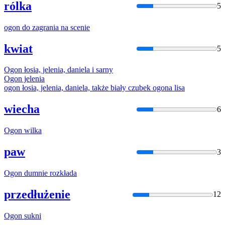
rólka
5
ogon
do zagrania na scenie
kwiat
5
Ogon
łosia, jelenia, daniela i sarny
Ogon
jelenia
ogon
łosia, jelenia, daniela, także biały czubek
ogona
lisa
wiecha
6
Ogon
wilka
paw
3
Ogon
dumnie rozkłada
przedłużenie
12
Ogon
sukni