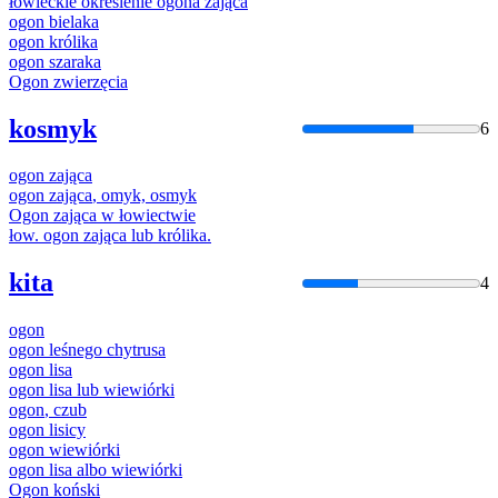
łowieckie określenie
ogona
zająca
ogon
bielaka
ogon
królika
ogon
szaraka
Ogon
zwierzęcia
kosmyk
6
ogon
zająca
ogon
zająca
, omyk, osmyk
Ogon
zająca
w łowiectwie
łow.
ogon
zająca
lub królika.
kita
4
ogon
ogon
leśnego chytrusa
ogon
lisa
ogon
lisa lub wiewiórki
ogon
, czub
ogon
lisicy
ogon
wiewiórki
ogon
lisa albo wiewiórki
Ogon
koński