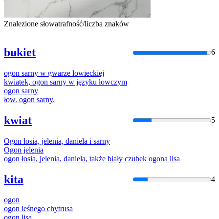
Znalezione słowa
trafność/liczba znaków
bukiet
6
ogon
sarny
w
gwarze
łowieckiej
kwiatek,
ogon
sarny
w
języku łowczym
ogon
sarny
łow.
ogon
sarny
.
kwiat
5
Ogon
łosia, jelenia, daniela i
sarny
Ogon
jelenia
ogon
łosia, jelenia, daniela, także biały czubek
ogona
lisa
kita
4
ogon
ogon
leśnego chytrusa
ogon
lisa