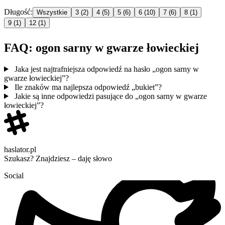
Długość:
Wszystkie
3
(2)
4
(5)
5
(6)
6
(10)
7
(6)
8
(1)
9
(1)
12
(1)
FAQ: ogon sarny w gwarze łowieckiej
Jaka jest najtrafniejsza odpowiedź na hasło „ogon sarny w
gwarze łowieckiej”?
Ile znaków ma najlepsza odpowiedź „bukiet”?
Jakie są inne odpowiedzi pasujące do „ogon sarny w gwarze
łowieckiej”?
haslator.pl
Szukasz? Znajdziesz – daję słowo
Social