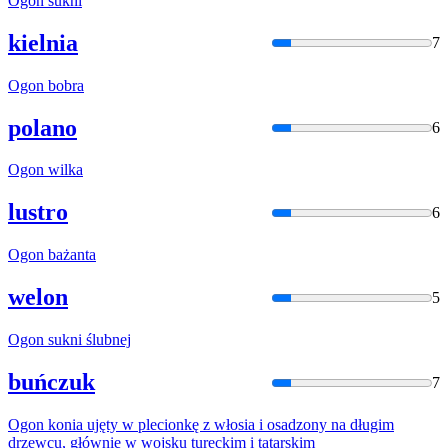
Ogon
sukni
kielnia
7
Ogon
bobra
polano
6
Ogon
wilka
lustro
6
Ogon
bażanta
welon
5
Ogon
sukni ślubnej
buńczuk
7
Ogon
konia ujęty
w
plecionkę z włosia i osadzony na długim
drzewcu, głównie
w
wojsku tureckim i tatarskim