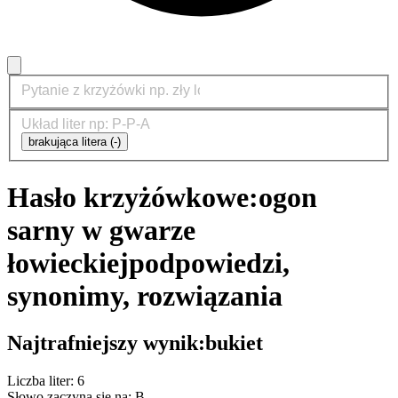
brakująca litera (-)
Hasło krzyżówkowe:
ogon
sarny w gwarze
łowieckiej
podpowiedzi,
synonimy, rozwiązania
Najtrafniejszy wynik:
bukiet
Liczba liter: 6
Słowo zaczyna się na: B