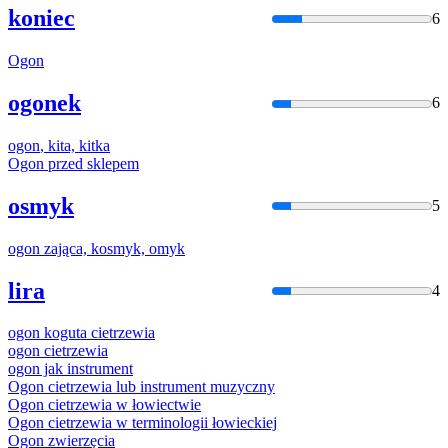
koniec
6
Ogon
ogonek
6
ogon
, kita, kitka
Ogon
przed sklepem
osmyk
5
ogon
zająca, kosmyk, omyk
lira
4
ogon
koguta cietrzewia
ogon
cietrzewia
ogon
jak instrument
Ogon
cietrzewia lub instrument muzyczny
Ogon
cietrzewia
w
łowiectwie
Ogon
cietrzewia
w
terminologii
łowieckiej
Ogon
zwierzęcia