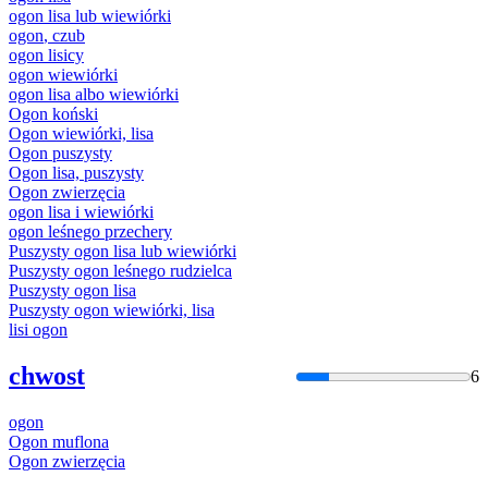
ogon
lisa lub wiewiórki
ogon
, czub
ogon
lisicy
ogon
wiewiórki
ogon
lisa albo wiewiórki
Ogon
koński
Ogon
wiewiórki, lisa
Ogon
puszysty
Ogon
lisa, puszysty
Ogon
zwierzęcia
ogon
lisa i wiewiórki
ogon
leśnego przechery
Puszysty
ogon
lisa lub wiewiórki
Puszysty
ogon
leśnego rudzielca
Puszysty
ogon
lisa
Puszysty
ogon
wiewiórki, lisa
lisi
ogon
chwost
6
ogon
Ogon
muflona
Ogon
zwierzęcia