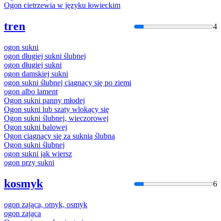
Ogon
cietrzewia
w
języku
łowiecki
m
tren
4
ogon
sukni
ogon
długiej sukni ślubnej
ogon
długiej sukni
ogon
damskiej sukni
ogon
sukni ślubnej ciągnący się po ziemi
ogon
albo lament
Ogon
sukni panny młodej
Ogon
sukni lub szaty wlokący się
Ogon
sukni ślubnej, wieczorowej
Ogon
sukni balowej
Ogon
ciągnący się za suknią ślubną
Ogon
sukni ślubnej
ogon
sukni jak wiersz
ogon
przy sukni
kosmyk
6
ogon
zająca, omyk, osmyk
ogon
zająca