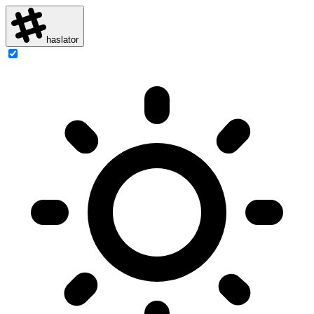
haslator