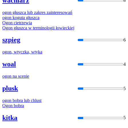
wachlarz
8
ogon
głuszca lub zakres zainteresowań
ogon
koguta głuszca
Ogon
cietrzewia
Ogon
głuszca
w
terminologii
łowieckiej
szpieg
6
ogon
, wtyczka, wtyka
woal
4
ogon
na scenie
plusk
5
ogon
bobra lub chlust
Ogon
bobra
kitka
5