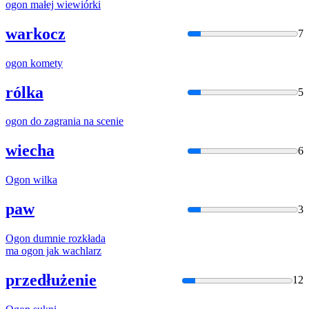
ogon
małej wiewiórki
warkocz
7
ogon
komety
rólka
5
ogon
do zagrania na scenie
wiecha
6
Ogon
wilka
paw
3
Ogon
dumnie rozkłada
ma
ogon
jak wachlarz
przedłużenie
12