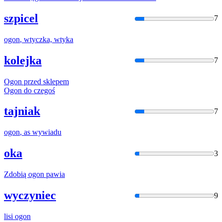
szpicel
7
ogon
, wtyczka, wtyka
kolejka
7
Ogon
przed sklepem
Ogon
do czegoś
tajniak
7
ogon
, as wywiadu
oka
3
Zdobią
ogon
pawia
wyczyniec
9
lisi
ogon