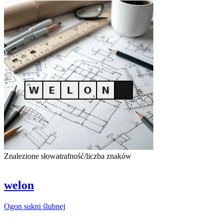
Znalezione słowa
trafność/liczba znaków
welon
Ogon
sukni
ślubnej