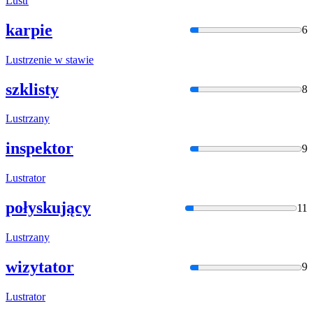
Lustr
karpie
6
Lustr
zenie w stawie
szklisty
8
Lustr
zany
inspektor
9
Lustr
ator
połyskujący
11
Lustr
zany
wizytator
9
Lustr
ator