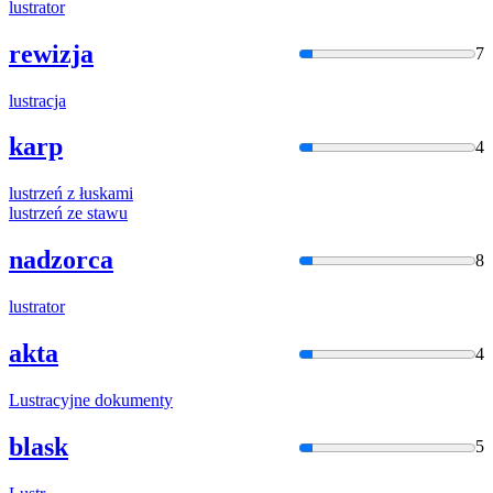
lustr
ator
rewizja
7
lustr
acja
karp
4
lustr
zeń z łuskami
lustr
zeń ze stawu
nadzorca
8
lustr
ator
akta
4
Lustr
acyjne dokumenty
blask
5