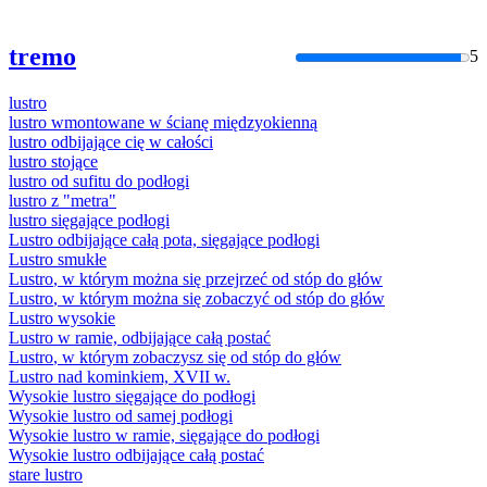
tremo
5
lustro
lustro
wmontowane w ścianę międzyokienną
lustro
odbijające cię w całości
lustro
stojące
lustro
od sufitu do podłogi
lustro
z "metra"
lustro
sięgające podłogi
Lustro
odbijające całą pota, sięgające podłogi
Lustro
smukłe
Lustro
, w którym można się przejrzeć od stóp do głów
Lustro
, w którym można się zobaczyć od stóp do głów
Lustro
wysokie
Lustro
w ramie, odbijające całą postać
Lustro
, w którym zobaczysz się od stóp do głów
Lustro
nad kominkiem, XVII w.
Wysokie
lustro
sięgające do podłogi
Wysokie
lustro
od samej podłogi
Wysokie
lustro
w ramie, sięgające do podłogi
Wysokie
lustro
odbijające całą postać
stare
lustro