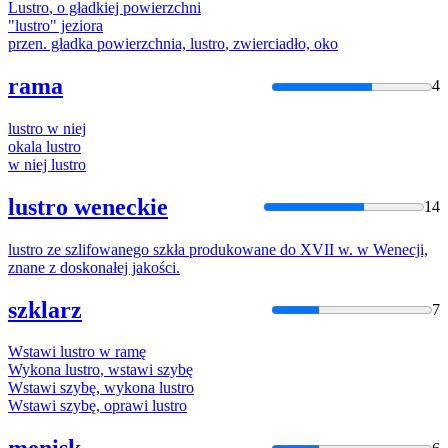
Lustro
, o gładkiej powierzchni
"
lustro
" jeziora
przen. gładka powierzchnia,
lustro
, zwierciadło, oko
rama
4
lustro
w niej
okala
lustro
w niej
lustro
lustro weneckie
14
lustro
ze szlifowanego szkła produkowane do XVII w. w Wenecji,
znane z doskonałej jakości.
szklarz
7
Wstawi
lustro
w ramę
Wykona
lustro
, wstawi szybę
Wstawi szybę, wykona
lustro
Wstawi szybę, oprawi
lustro