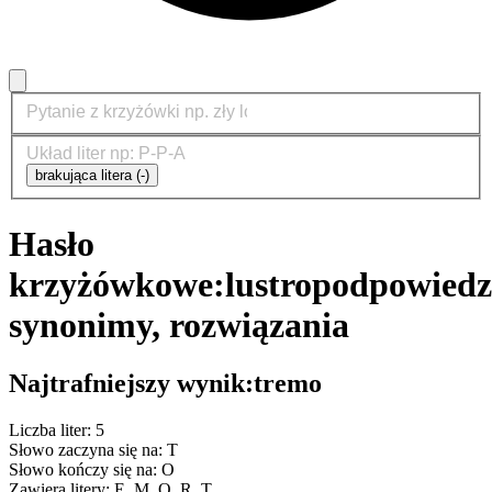
brakująca litera (-)
Hasło
krzyżówkowe:
lustro
podpowiedz
synonimy, rozwiązania
Najtrafniejszy wynik:
tremo
Liczba liter: 5
Słowo zaczyna się na: T
Słowo kończy się na: O
Zawiera litery: E, M, O, R, T