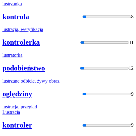
lustr
zanka
kontrola
8
lustr
acja, weryfikacja
kontrolerka
11
lustr
atorka
podobieństwo
12
lustr
zane odbicie, żywy obraz
oględziny
9
lustr
acja, przegląd
Lustr
acja
kontroler
9