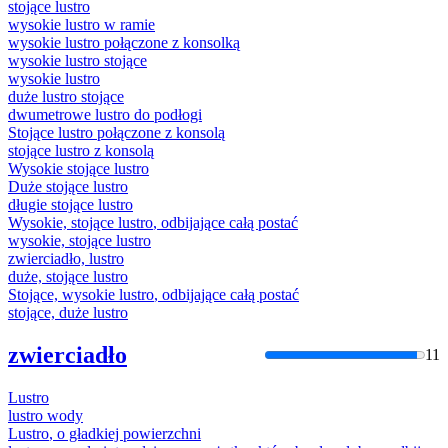
stojące
lustro
wysokie
lustro
w ramie
wysokie
lustro
połączone z konsolką
wysokie
lustro
stojące
wysokie
lustro
duże
lustro
stojące
dwumetrowe
lustro
do podłogi
Stojące
lustro
połączone z konsolą
stojące
lustro
z konsolą
Wysokie stojące
lustro
Duże stojące
lustro
długie stojące
lustro
Wysokie, stojące
lustro
, odbijające całą postać
wysokie, stojące
lustro
zwierciadło,
lustro
duże, stojące
lustro
Stojące, wysokie
lustro
, odbijające całą postać
stojące, duże
lustro
zwierciadło
11
Lustro
lustro
wody
Lustro
, o gładkiej powierzchni