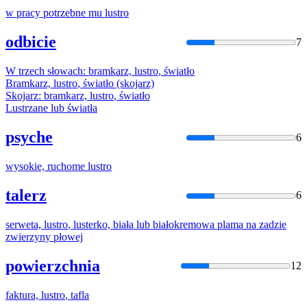
w pracy potrzebne mu
lustro
odbicie
7
W trzech słowach: bramkarz,
lustro
, światło
Bramkarz,
lustro
, światło (skojarz)
Skojarz: bramkarz,
lustro
, światło
Lustr
zane lub światła
psyche
6
wysokie, ruchome
lustro
talerz
6
serweta,
lustro
, lusterko, biała lub białokremowa plama na zadzie
zwierzyny płowej
powierzchnia
12
faktura,
lustro
, tafla