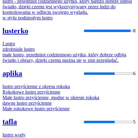
lustro
- przedmiot codziennego użytku, który bardzo dobrze odbija
światło, dzięki czemu jest wykorzystywany przez ludzi do
kontrolowania w odbiciu swojego wyglądu.
w stylu podniosłym
lustro
lusterko
8
Lustro
zdrobniale
lustro
małe
lustro
, przedmiot codziennego użytku, który dobrze odbija
światło i obrazy, dzięki czemu można się w nim przeglądać.
aplika
6
lustro
przyścienne z okresu rokoka
Rokokowe
lustro
przyścienne
Małe
lustro
przyścienne, modne w okresie rokoka
dawne
lustro
przyścienne
Małe rokokowe
lustro
przyścienne
tafla
5
lustro
wody