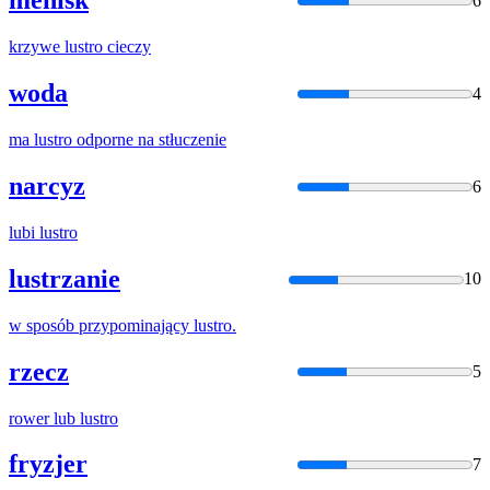
menisk
6
krzywe
lustro
cieczy
woda
4
ma
lustro
odporne na stłuczenie
narcyz
6
lubi
lustro
lustrzanie
10
w sposób przypominający
lustro
.
rzecz
5
rower lub
lustro
fryzjer
7