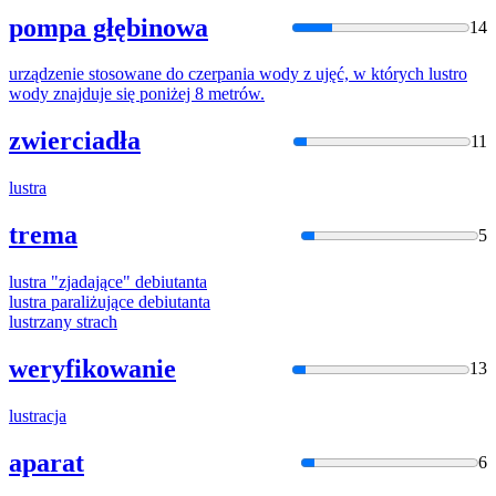
pompa głębinowa
14
urządzenie stosowane do czerpania wody z ujęć, w których
lustro
wody znajduje się poniżej 8 metrów.
zwierciadła
11
lustr
a
trema
5
lustr
a "zjadające" debiutanta
lustr
a paraliżujące debiutanta
lustr
zany strach
weryfikowanie
13
lustr
acja
aparat
6