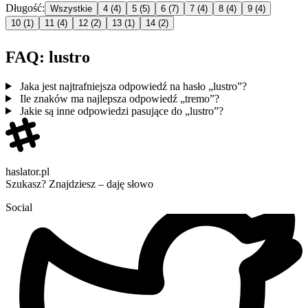
Długość:
Wszystkie
4
(4)
5
(5)
6
(7)
7
(4)
8
(4)
9
(4)
10
(1)
11
(4)
12
(2)
13
(1)
14
(2)
FAQ: lustro
Jaka jest najtrafniejsza odpowiedź na hasło „lustro”?
Ile znaków ma najlepsza odpowiedź „tremo”?
Jakie są inne odpowiedzi pasujące do „lustro”?
haslator.pl
Szukasz? Znajdziesz – daję słowo
Social