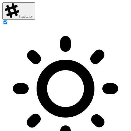
haslator