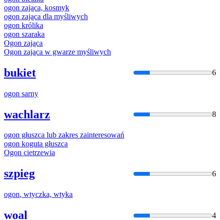
ogon
zająca, kosmyk
ogon
zająca dla myśliwych
ogon
królika
ogon
szaraka
Ogon
zająca
Ogon
zająca w gwarze myśliwych
bukiet
6
ogon
sarny
wachlarz
8
ogon
głuszca lub zakres zainteresowań
ogon
koguta głuszca
Ogon
cietrzewia
szpieg
6
ogon
, wtyczka, wtyka
woal
4