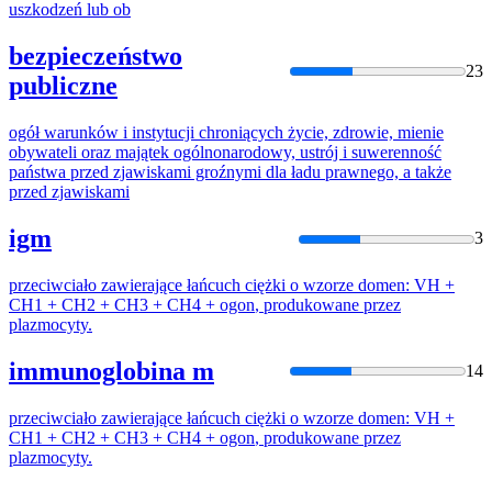
uszkodzeń lub ob
bezpieczeństwo
23
publiczne
ogół
warunków i instytucji chroniących życie, zdrowie, mienie
obywateli oraz majątek ogólnonarodowy, ustrój i suwerenność
państwa
przed
zjawiskami groźnymi dla ładu prawnego, a także
przed
zjawiskami
igm
3
przeciwciało zawierające łańcuch ciężki o wzorze domen: VH +
CH1 + CH2 + CH3 + CH4 +
ogon
, produkowane
przez
plazmocyty.
immunoglobina m
14
przeciwciało zawierające łańcuch ciężki o wzorze domen: VH +
CH1 + CH2 + CH3 + CH4 +
ogon
, produkowane
przez
plazmocyty.