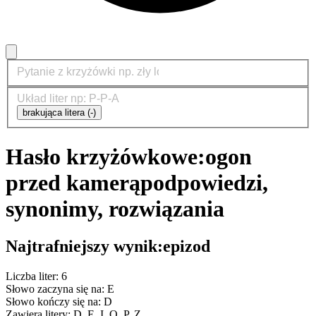
brakująca litera (-)
Hasło krzyżówkowe:
ogon
przed kamerą
podpowiedzi,
synonimy, rozwiązania
Najtrafniejszy wynik:
epizod
Liczba liter: 6
Słowo zaczyna się na: E
Słowo kończy się na: D
Zawiera litery: D, E, I, O, P, Z