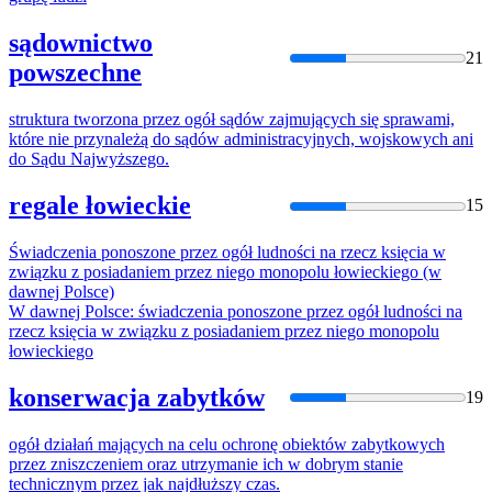
sądownictwo
21
powszechne
struktura tworzona
przez
ogół
sądów zajmujących się sprawami,
które nie przynależą do sądów administracyjnych, wojskowych ani
do Sądu Najwyższego.
regale łowieckie
15
Świadczenia ponoszone
przez
ogół
ludności na rzecz księcia w
związku z posiadaniem
przez
niego monopolu łowieckiego (w
dawnej Polsce)
W dawnej Polsce: świadczenia ponoszone
przez
ogół
ludności na
rzecz księcia w związku z posiadaniem
przez
niego monopolu
łowieckiego
konserwacja zabytków
19
ogół
działań mających na celu ochronę obiektów zabytkowych
przez
zniszczeniem oraz utrzymanie ich w dobrym stanie
technicznym
przez
jak najdłuższy czas.