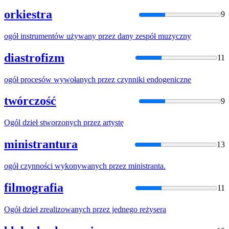
orkiestra
9
ogół
instrumentów używany
przez
dany zespół muzyczny
diastrofizm
11
ogół
procesów wywołanych
przez
czynniki endogeniczne
twórczość
9
Ogól
dzieł stworzonych
przez
artystę
ministrantura
13
ogół
czynności wykonywanych
przez
ministranta.
filmografia
11
Ogół
dzieł zrealizowanych
przez
jednego reżysera