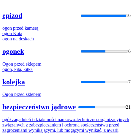
epizod
6
ogon
przed
kamerą
ogon
Kota
ogon
na deskach
ogonek
6
Ogon
przed
sklepem
ogon
, kita, kitka
kolejka
7
Ogon
przed
sklepem
bezpieczeństwo jądrowe
21
ogół
zagadnień i działalności naukowo-techniczno-organizacyjnych
związanych z zabezpieczaniem i ochroną społeczeństwa
przed
zagrożeniami wynikającymi, lub mogącymi wynikać, z awarii,