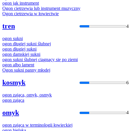
ogon
jak instrument
Ogon
cietrzewia lub instrument muzyczny
Ogon
cietrzewia w łowiectwie
tren
4
ogon
sukni
ogon
długiej sukni ślubnej
ogon
długiej sukni
ogon
damskiej sukni
ogon
sukni ślubnej ciągnący się po ziemi
ogon
albo lament
Ogon
sukni panny młodej
kosmyk
6
ogon
zająca, omyk, osmyk
ogon
zająca
omyk
4
ogon
zająca w terminologii łowieckiej
ogon
bielaka