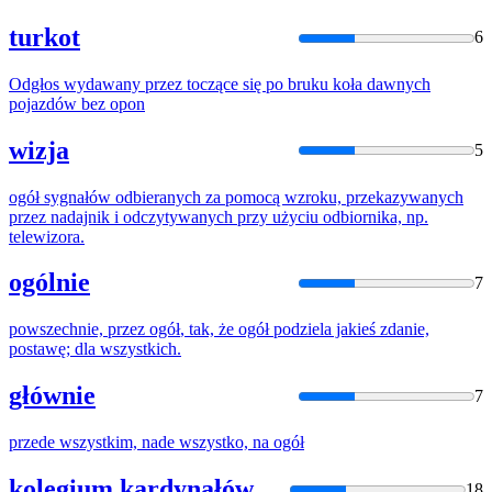
turkot
6
Odgłos wydawany
przez
toczące się po bruku koła dawnych
pojazdów bez
opon
wizja
5
ogół
sygnałów odbieranych za pomocą wzroku, przekazywanych
przez
nadajnik i odczytywanych przy użyciu odbiornika, np.
telewizora.
ogólnie
7
powszechnie,
przez
ogół
, tak, że
ogół
podziela jakieś zdanie,
postawę; dla wszystkich.
głównie
7
przede
wszystkim, nade wszystko, na
ogół
kolegium kardynałów
18