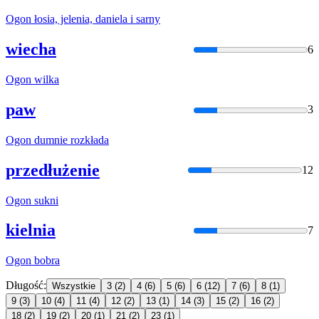
Ogon
łosia, jelenia, daniela i sarny
wiecha
6
Ogon
wilka
paw
3
Ogon
dumnie rozkłada
przedłużenie
12
Ogon
sukni
kielnia
7
Ogon
bobra
Długość:
Wszystkie
3
(2)
4
(6)
5
(6)
6
(12)
7
(6)
8
(1)
9
(3)
10
(4)
11
(4)
12
(2)
13
(1)
14
(3)
15
(2)
16
(2)
18
(2)
19
(2)
20
(1)
21
(2)
23
(1)