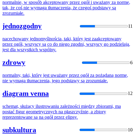
normalnie, w sposób akceptowany
przez
ogół
i uważany za normę,
tak, że coś nie wymaga tłumaczenia, że czegoś podstawy są
zrozumiałe.
jednozgodny
11
nacechowany jednomyślnością, taki, który jest zaakceptowany
przez
ogół
, wszyscy są co do niego zgodni, wszyscy go podzielają,
jest dla wszystkich wspólny.
zdrowy
6
normalny, taki, który jest uważany
przez
ogół
za pożądaną normę,
nie wymaga tłumaczenia, jego podstawy są zrozumiałe.
diagram venna
12
schemat, służący ilustrowaniu zależności między zbiorami, ma
postać figur geometrycznych na płaszczyźnie, a zbiory
reprezentowane są na
ogół
przez
elipsy.
subkultura
10