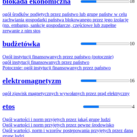
blokada ekonomiczna
18
ogół
środków podjętych
przez
państwo lub grupę państw w celu
zachwiania gospodarki państwa blokowanego
przez
jego izolację
(np. embargo, sankcje gospodarcze, częściowe lub zupełne
zerwanie z nim stos
budżetówka
10
Ogół
instytucji finansowanych
przez
państwo (potocznie)
ogół
instytucji finansowanych
przez
państwo
Potocznie:
ogół
instytucji finansowanych
przez
państwo
elektromagnetyzm
16
ogół
zjawisk magnetycznych wywołanych
przez
prąd elektryczny
etos
4
Ogół
wartości i norm przyjętych
przez
jakąś grupę ludzi
Ogół
wartości i norm przyjętych
przez
pewne środowisko
Ogół
wartości, norm i wzorów postępowania przyjętych
przez
daną
grupę ludzi