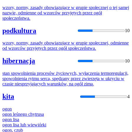
wzory, normy, zasady obowiązujące w grupie społecznej o tej samej
nazwie, odmienne od wzorców przyjętych
przez
ogół
społeczeństwa.
podkultura
10
wzory, normy, zasady obowiązujące w grupie społecznej, odmienne
od wzorców przyjętych
przez
ogół
społeczeństwa.
hibernacja
10
stan spowolnienia procesów życiowych, wyłączenia termoregulacji,
spowolnienia rytmu serca, spędzany
przez
zwierzęta w ukryciu w
czasie niesprzyjających warunków, na
ogół
zimą.
kita
4
ogon
ogon
leśnego chytrusa
ogon
lisa
ogon
lisa lub wiewiórki
ogon
, czub