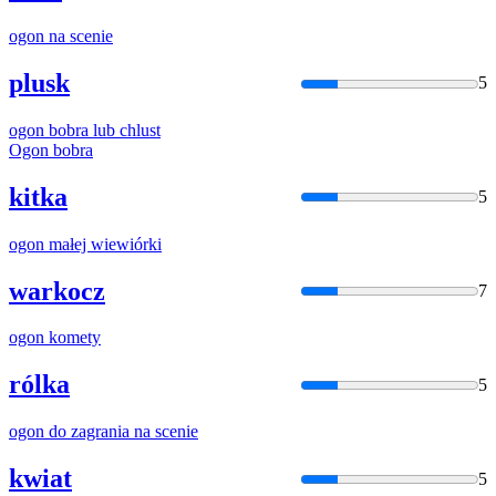
ogon
na scenie
plusk
5
ogon
bobra lub chlust
Ogon
bobra
kitka
5
ogon
małej wiewiórki
warkocz
7
ogon
komety
rólka
5
ogon
do zagrania na scenie
kwiat
5