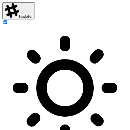
haslator