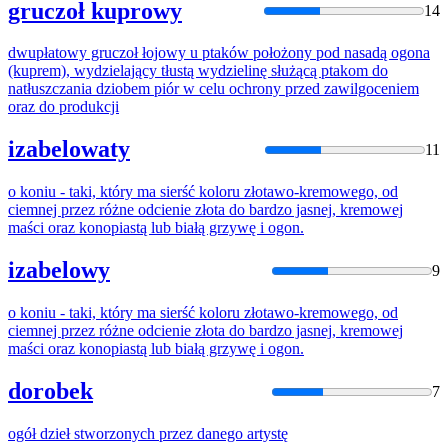
gruczoł kuprowy
14
dwupłatowy gruczoł łojowy u ptaków położony pod nasadą
ogona
(kuprem), wydzielający tłustą wydzielinę służącą ptakom do
natłuszczania dziobem piór w celu ochrony
przed
zawilgoceniem
oraz do produkcji
izabelowaty
11
o koniu - taki, który ma sierść koloru złotawo-kremowego, od
ciemnej
przez
różne odcienie złota do bardzo jasnej, kremowej
maści oraz konopiastą lub białą grzywę i
ogon
.
izabelowy
9
o koniu - taki, który ma sierść koloru złotawo-kremowego, od
ciemnej
przez
różne odcienie złota do bardzo jasnej, kremowej
maści oraz konopiastą lub białą grzywę i
ogon
.
dorobek
7
ogół
dzieł stworzonych
przez
danego artystę