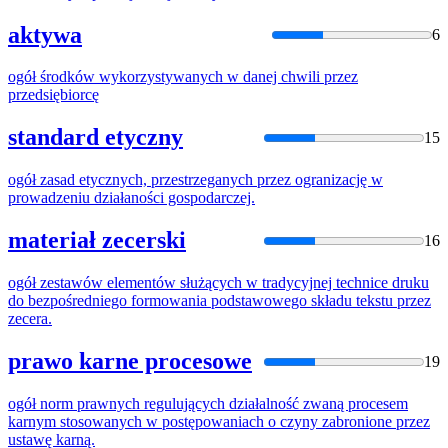
aktywa
6
ogół
środków wykorzystywanych w danej chwili
przez
przedsiębiorcę
standard etyczny
15
ogół
zasad etycznych, przestrzeganych
przez
ogranizację w
prowadzeniu działaności gospodarczej.
materiał zecerski
16
ogół
zestawów elementów służących w tradycyjnej technice druku
do bezpośredniego formowania podstawowego składu tekstu
przez
zecera.
prawo karne procesowe
19
ogół
norm prawnych regulujących działalność zwaną procesem
karnym stosowanych w postępowaniach o czyny zabronione
przez
ustawę karną.