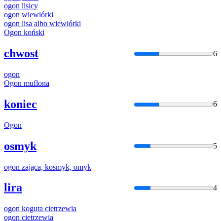
ogon
lisicy
ogon
wiewiórki
ogon
lisa albo wiewiórki
Ogon
koński
chwost
6
ogon
Ogon
muflona
koniec
6
Ogon
osmyk
5
ogon
zająca, kosmyk, omyk
lira
4
ogon
koguta cietrzewia
ogon
cietrzewia