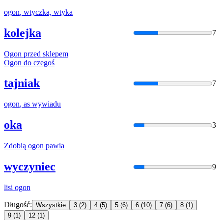
ogon
, wtyczka, wtyka
kolejka
7
Ogon
przed sklepem
Ogon
do czegoś
tajniak
7
ogon
, as wywiadu
oka
3
Zdobią
ogon
pawia
wyczyniec
9
lisi
ogon
Długość:
Wszystkie
3
(2)
4
(5)
5
(6)
6
(10)
7
(6)
8
(1)
9
(1)
12
(1)