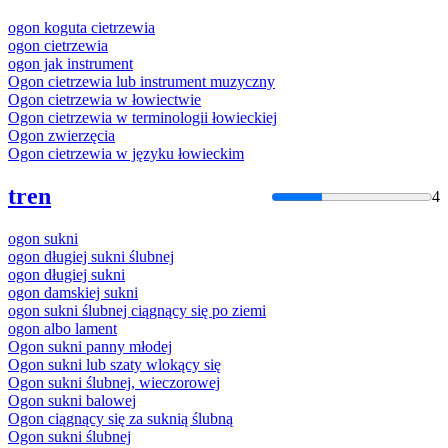
ogon
koguta cietrzewia
ogon
cietrzewia
ogon
jak instrument
Ogon
cietrzewia lub instrument muzyczny
Ogon
cietrzewia w łowiectwie
Ogon
cietrzewia w terminologii łowieckiej
Ogon
zwierzęcia
Ogon
cietrzewia w języku łowieckim
tren
4
ogon
sukni
ogon
długiej sukni ślubnej
ogon
długiej sukni
ogon
damskiej sukni
ogon
sukni ślubnej ciągnący się po ziemi
ogon
albo lament
Ogon
sukni panny młodej
Ogon
sukni lub szaty wlokący się
Ogon
sukni ślubnej, wieczorowej
Ogon
sukni balowej
Ogon
ciągnący się za suknią ślubną
Ogon
sukni ślubnej