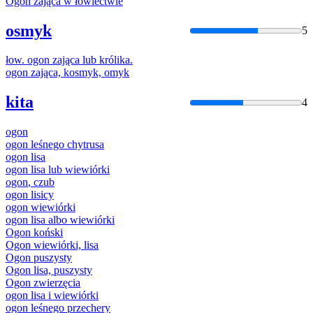
Ogon
zająca w łowiectwie
osmyk
5
łow.
ogon
zająca lub
królika
.
ogon
zająca, kosmyk, omyk
kita
4
ogon
ogon
leśnego chytrusa
ogon
lisa
ogon
lisa lub wiewiórki
ogon
, czub
ogon
lisicy
ogon
wiewiórki
ogon
lisa albo wiewiórki
Ogon
koński
Ogon
wiewiórki, lisa
Ogon
puszysty
Ogon
lisa, puszysty
Ogon
zwierzęcia
ogon
lisa i wiewiórki
ogon
leśnego przechery