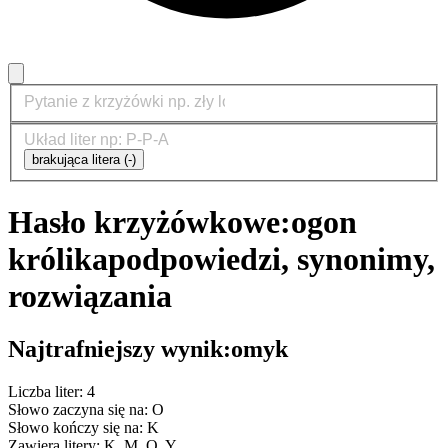
brakująca litera (-)
Hasło krzyżówkowe:
ogon
królika
podpowiedzi, synonimy,
rozwiązania
Najtrafniejszy wynik:
omyk
Liczba liter: 4
Słowo zaczyna się na: O
Słowo kończy się na: K
Zawiera litery: K, M, O, Y