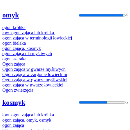
omyk
4
ogon
królika
łow.
ogon
zająca lub
królika
.
ogon
zająca w terminologii łowieckiej
ogon
bielaka
ogon
zająca, kosmyk
ogon
zająca dla myśliwych
ogon
szaraka
Ogon
zająca
Ogon
zająca w gwarze myśliwych
Ogon
zająca w żargonie łowieckim
Ogon
zająca w gwarze myśliwskiej
ogon
zająca w gwarze łowieckiej
Ogon
zwierzęcia
kosmyk
6
łow.
ogon
zająca lub
królika
.
ogon
zająca, omyk, osmyk
ogon
zająca