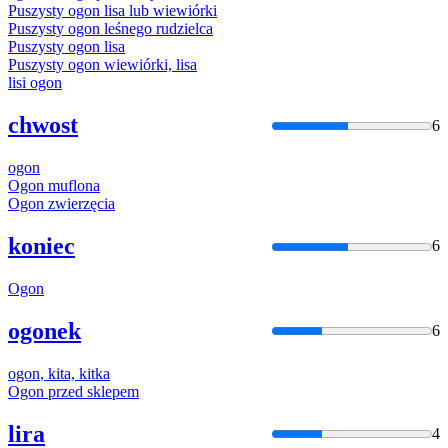
Puszysty
ogon
lisa lub wiewiórki
Puszysty
ogon
leśnego rudzielca
Puszysty
ogon
lisa
Puszysty
ogon
wiewiórki, lisa
lisi
ogon
chwost
6
ogon
Ogon
muflona
Ogon
zwierzęcia
koniec
6
Ogon
ogonek
6
ogon
, kita, kitka
Ogon
przed sklepem
lira
4