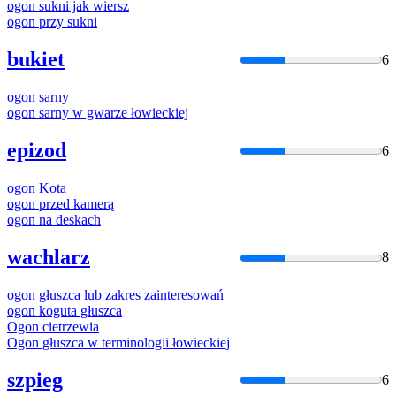
ogon
sukni jak wiersz
ogon
przy sukni
bukiet
6
ogon
sarny
ogon
sarny w gwarze łowieckiej
epizod
6
ogon
Kota
ogon
przed kamerą
ogon
na deskach
wachlarz
8
ogon
głuszca lub zakres zainteresowań
ogon
koguta głuszca
Ogon
cietrzewia
Ogon
głuszca w terminologii łowieckiej
szpieg
6