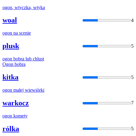
ogon
, wtyczka, wtyka
woal
4
ogon
na scenie
plusk
5
ogon
bobra lub chlust
Ogon
bobra
kitka
5
ogon
małej wiewiórki
warkocz
7
ogon
komety
rólka
5