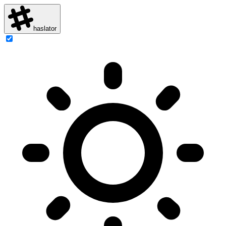
haslator