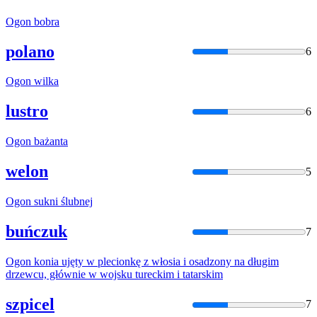
Ogon
bobra
polano
6
Ogon
wilka
lustro
6
Ogon
bażanta
welon
5
Ogon
sukni ślubnej
buńczuk
7
Ogon
konia ujęty w plecionkę z włosia i osadzony na długim
drzewcu, głównie w wojsku tureckim i tatarskim
szpicel
7