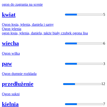
ogon
do zagrania na scenie
kwiat
5
Ogon
łosia, jelenia, daniela i sarny
Ogon
jelenia
ogon
łosia, jelenia, daniela, także biały czubek
ogona
lisa
wiecha
6
Ogon
wilka
paw
3
Ogon
dumnie rozkłada
przedłużenie
12
Ogon
sukni
kielnia
7