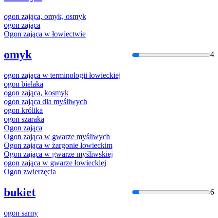
ogon
zająca, omyk, osmyk
ogon
zająca
Ogon
zająca w łowiectwie
omyk
4
ogon
zająca w terminologii łowieckiej
ogon
bielaka
ogon
zająca, kosmyk
ogon
zająca dla myśliwych
ogon
królika
ogon
szaraka
Ogon
zająca
Ogon
zająca w gwarze myśliwych
Ogon
zająca w żargonie łowieckim
Ogon
zająca w gwarze myśliwskiej
ogon
zająca w gwarze łowieckiej
Ogon
zwierzęcia
bukiet
6
ogon
sarny