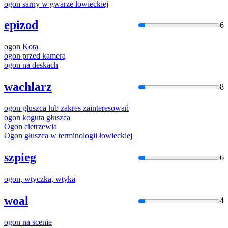
ogon
sarny w gwarze łowieckiej
epizod
6
ogon
Kota
ogon
przed kamerą
ogon
na deskach
wachlarz
8
ogon
głuszca lub zakres zainteresowań
ogon
koguta głuszca
Ogon
cietrzewia
Ogon
głuszca w terminologii łowieckiej
szpieg
6
ogon
, wtyczka, wtyka
woal
4
ogon
na scenie