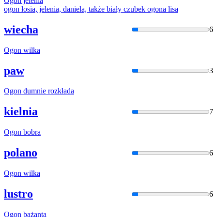
Ogon
jelenia
ogon
łosia, jelenia, daniela, także biały czubek
ogona
lisa
wiecha
6
Ogon
wilka
paw
3
Ogon
dumnie rozkłada
kielnia
7
Ogon
bobra
polano
6
Ogon
wilka
lustro
6
Ogon
bażanta