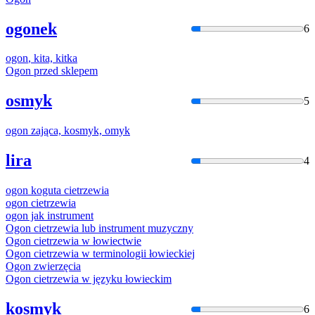
ogonek
6
ogon
, kita, kitka
Ogon
przed sklepem
osmyk
5
ogon
zająca, kosmyk, omyk
lira
4
ogon
koguta cietrzewia
ogon
cietrzewia
ogon
jak instrument
Ogon
cietrzewia lub instrument muzyczny
Ogon
cietrzewia w łowiectwie
Ogon
cietrzewia w terminologii łowieckiej
Ogon
zwierzęcia
Ogon
cietrzewia w języku łowieckim
kosmyk
6