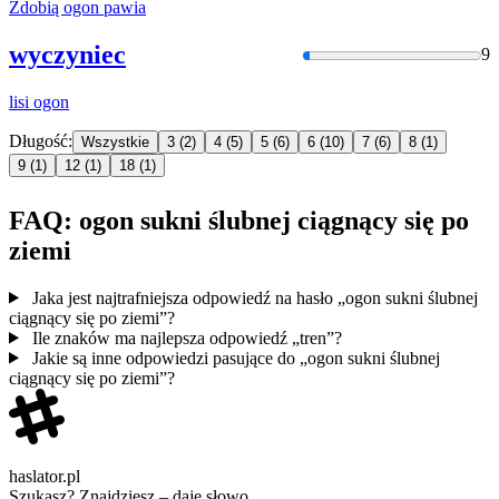
Zdobią
ogon
pawia
wyczyniec
9
lisi
ogon
Długość:
Wszystkie
3
(2)
4
(5)
5
(6)
6
(10)
7
(6)
8
(1)
9
(1)
12
(1)
18
(1)
FAQ: ogon sukni ślubnej ciągnący się po
ziemi
Jaka jest najtrafniejsza odpowiedź na hasło „ogon sukni ślubnej
ciągnący się po ziemi”?
Ile znaków ma najlepsza odpowiedź „tren”?
Jakie są inne odpowiedzi pasujące do „ogon sukni ślubnej
ciągnący się po ziemi”?
haslator.pl
Szukasz? Znajdziesz – daję słowo