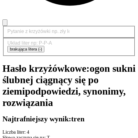
brakująca litera (-)
Hasło krzyżówkowe:
ogon sukni
ślubnej ciągnący się po
ziemi
podpowiedzi, synonimy,
rozwiązania
Najtrafniejszy wynik:
tren
Liczba liter: 4
Słowo zaczyna się na: T