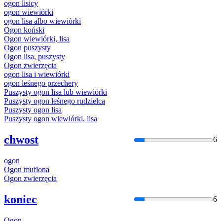
ogon
lisicy
ogon
wiewiórki
ogon
lisa albo wiewiórki
Ogon
koński
Ogon
wiewiórki, lisa
Ogon
puszysty
Ogon
lisa, puszysty
Ogon
zwierzęcia
ogon
lisa i wiewiórki
ogon
leśnego przechery
Puszysty
ogon
lisa lub wiewiórki
Puszysty
ogon
leśnego rudzielca
Puszysty
ogon
lisa
Puszysty
ogon
wiewiórki, lisa
chwost
6
ogon
Ogon
muflona
Ogon
zwierzęcia
koniec
6
Ogon