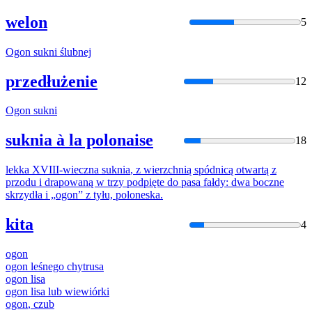
welon
5
Ogon
sukni
ślubnej
przedłużenie
12
Ogon
sukni
suknia à la polonaise
18
lekka XVIII-wieczna
suknia
, z wierzchnią spódnicą otwartą z
przodu i drapowaną w trzy podpięte do pasa fałdy: dwa boczne
skrzydła i „
ogon
” z tyłu, poloneska.
kita
4
ogon
ogon
leśnego chytrusa
ogon
lisa
ogon
lisa lub wiewiórki
ogon
, czub