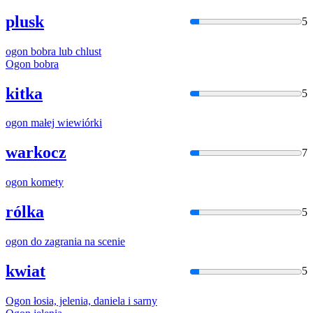
plusk
5
ogon
bobra lub chlust
Ogon
bobra
kitka
5
ogon
małej wiewiórki
warkocz
7
ogon
komety
rólka
5
ogon
do zagrania na scenie
kwiat
5
Ogon
łosia, jelenia, daniela i sarny