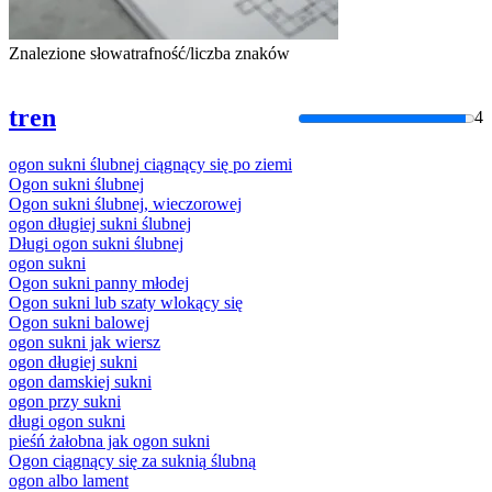
Znalezione słowa
trafność/liczba znaków
tren
4
ogon
sukni
ślubnej
ciągnący
się
po
ziemi
Ogon
sukni
ślubnej
Ogon
sukni
ślubnej
, wieczorowej
ogon
długiej
sukni
ślubnej
Długi
ogon
sukni
ślubnej
ogon
sukni
Ogon
sukni
panny młodej
Ogon
sukni
lub szaty wlokący
się
Ogon
sukni
balowej
ogon
sukni
jak wiersz
ogon
długiej
sukni
ogon
damskiej
sukni
ogon
przy
sukni
długi
ogon
sukni
pieśń żałobna jak
ogon
sukni
Ogon
ciągnący
się
za
suknią
ślubną
ogon
albo lament