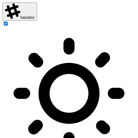
haslator