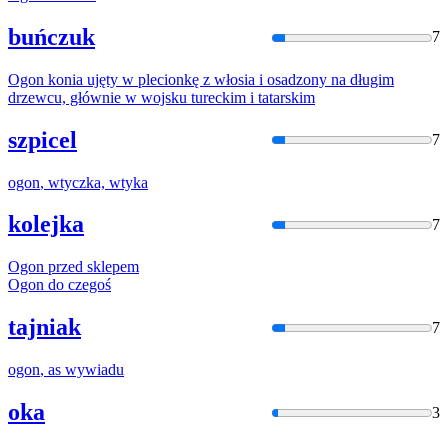
buńczuk
7
Ogon
konia ujęty w plecionkę z włosia i osadzony na długim
drzewcu, głównie w wojsku tureckim i tatarskim
szpicel
7
ogon
, wtyczka, wtyka
kolejka
7
Ogon
przed sklepem
Ogon
do czegoś
tajniak
7
ogon
, as wywiadu
oka
3