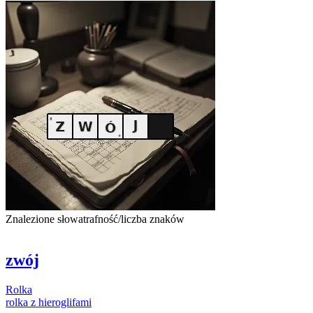
Znalezione słowa
trafność/liczba znaków
zwój
Rolka
rolka
z hieroglifami