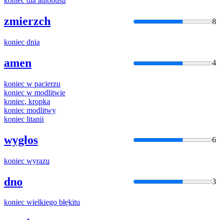
koniec
dla autobusu
zmierzch
8
koniec
dnia
amen
4
koniec
w pacierzu
koniec
w modlitwie
koniec
, kropka
koniec
modlitwy
koniec
litanii
wygłos
6
koniec
wyrazu
dno
3
koniec
wielkiego błękitu