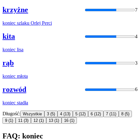
krzyżne
7
koniec
szlaku Orlej Perci
kita
4
koniec
lisa
rąb
3
koniec
młota
rozwód
6
koniec
stadła
Długość:
Wszystkie
3
(5)
4
(13)
5
(12)
6
(12)
7
(11)
8
(5)
9
(1)
11
(3)
12
(1)
13
(1)
16
(1)
FAQ: koniec