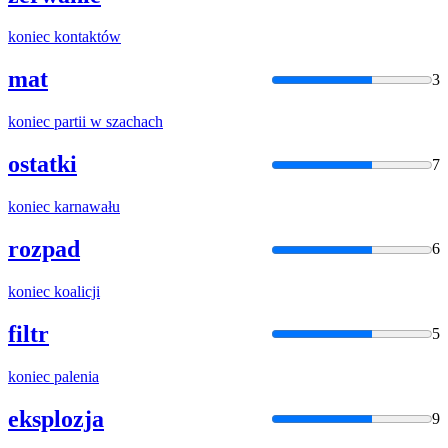
koniec
kontaktów
mat
3
koniec
partii w szachach
ostatki
7
koniec
karnawału
rozpad
6
koniec
koalicji
filtr
5
koniec
palenia
eksplozja
9