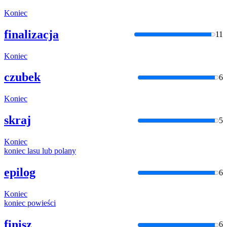
Koniec
finalizacja
11
Koniec
czubek
6
Koniec
skraj
5
Koniec
koniec
lasu lub polany
epilog
6
Koniec
koniec
powieści
finisz
6