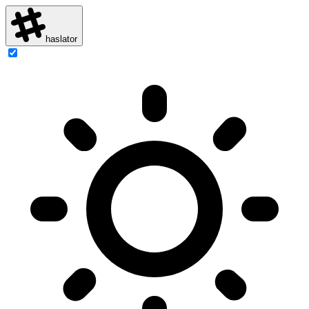
haslator