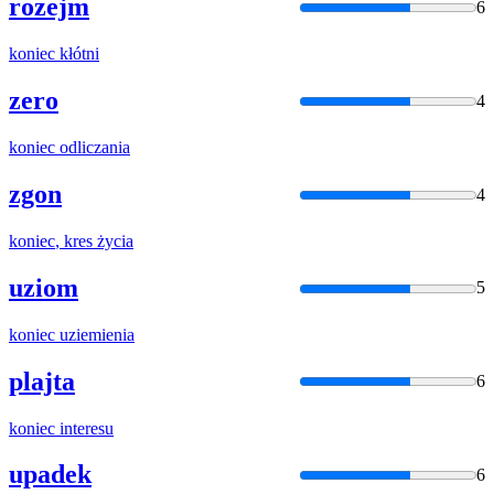
rozejm
6
koniec
kłótni
zero
4
koniec
odliczania
zgon
4
koniec
, kres życia
uziom
5
koniec
uziemienia
plajta
6
koniec
interesu
upadek
6