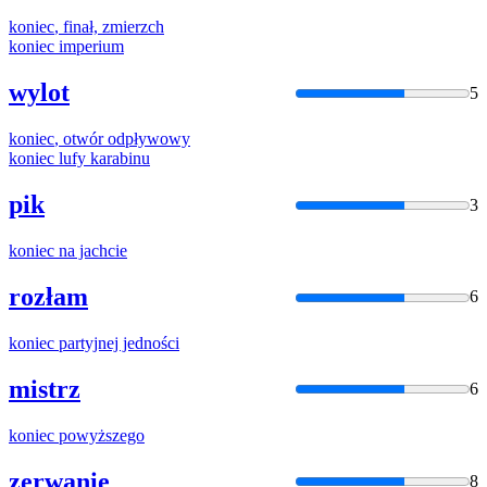
koniec
, finał, zmierzch
koniec
imperium
wylot
5
koniec
, otwór odpływowy
koniec
lufy karabinu
pik
3
koniec
na jachcie
rozłam
6
koniec
partyjnej jedności
mistrz
6
koniec
powyższego
zerwanie
8