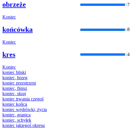
obrzeże
7
Koniec
końcówka
8
Koniec
kres
4
Koniec
koniec
bliski
koniec
, brzeg
koniec
przestrzeni
koniec
, finisz
koniec
, skraj
koniec
trwania czegoś
koniec
końca
koniec
wędrówki, życia
koniec
, granica
koniec
, schyłek
koniec
jakiegoś okresu