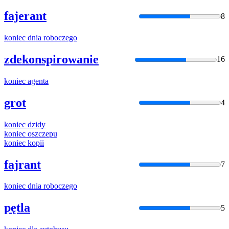
fajerant
8
koniec
dnia roboczego
zdekonspirowanie
16
koniec
agenta
grot
4
koniec
dzidy
koniec
oszczepu
koniec
kopii
fajrant
7
koniec
dnia roboczego
pętla
5