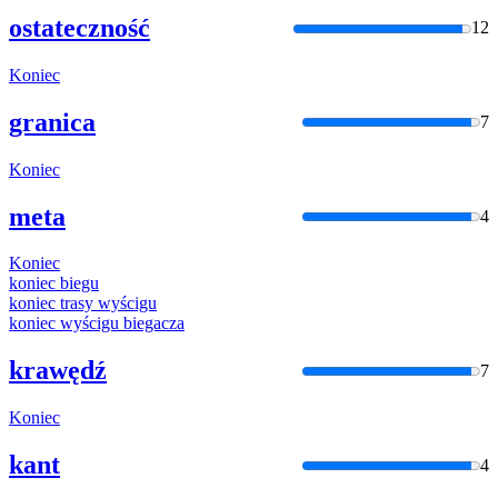
ostateczność
12
Koniec
granica
7
Koniec
meta
4
Koniec
koniec
biegu
koniec
trasy wyścigu
koniec
wyścigu biegacza
krawędź
7
Koniec
kant
4