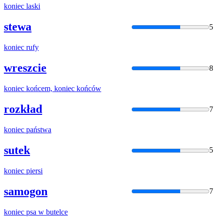
koniec
laski
stewa
5
koniec
rufy
wreszcie
8
koniec
końcem,
koniec
końców
rozkład
7
koniec
państwa
sutek
5
koniec
piersi
samogon
7
koniec
psa w butelce