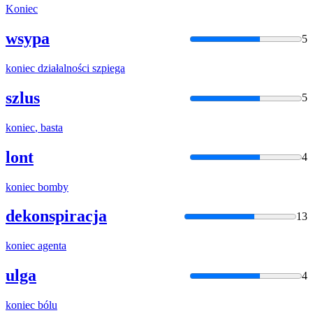
Koniec
wsypa
5
koniec
działalności szpiega
szlus
5
koniec
, basta
lont
4
koniec
bomby
dekonspiracja
13
koniec
agenta
ulga
4
koniec
bólu