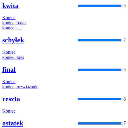
kwita
5
Koniec
koniec
, basta
koniec
i ...!
schyłek
7
Koniec
koniec
, kres
finał
5
Koniec
koniec
, rozwiązanie
reszta
6
Koniec
ostatek
7