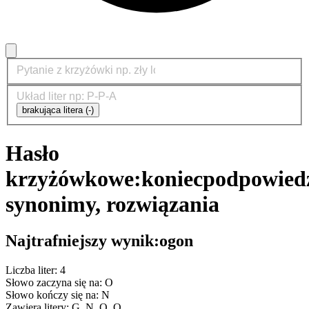
brakująca litera (-)
Hasło
krzyżówkowe:
koniec
podpowiedz
synonimy, rozwiązania
Najtrafniejszy wynik:
ogon
Liczba liter: 4
Słowo zaczyna się na: O
Słowo kończy się na: N
Zawiera litery: G, N, O, O