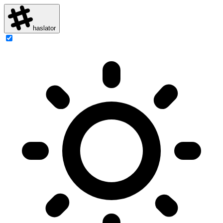
haslator