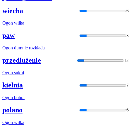
wiecha
6
Ogon
wilka
paw
3
Ogon
dumnie rozkłada
przedłużenie
12
Ogon
sukni
kielnia
7
Ogon
bobra
polano
6
Ogon
wilka