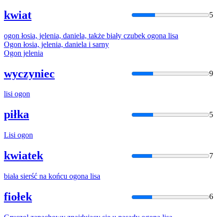
kwiat
5
ogon
łosia, jelenia, daniela, także biały czubek
ogona
lisa
Ogon
łosia, jelenia, daniela
i
sarny
Ogon
jelenia
wyczyniec
9
lisi
ogon
piłka
5
Lisi
ogon
kwiatek
7
biała sierść na końcu
ogona
lisa
fiołek
6