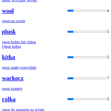
ogon
, wtyczka, wtyka
woal
4
ogon
na scenie
plusk
5
ogon
bobra lub chlust
Ogon
bobra
kitka
5
ogon
małej
wiewiórki
warkocz
7
ogon
komety
rólka
5
ogon
do zagrania na scenie