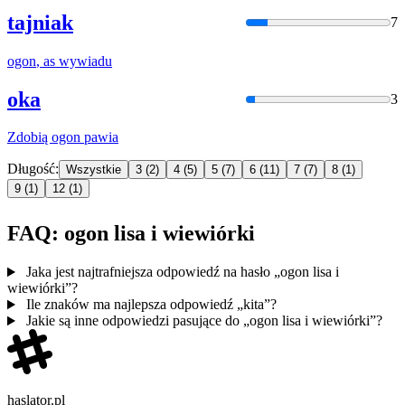
tajniak
7
ogon
, as wywiadu
oka
3
Zdobią
ogon
pawia
Długość:
Wszystkie
3
(2)
4
(5)
5
(7)
6
(11)
7
(7)
8
(1)
9
(1)
12
(1)
FAQ: ogon lisa i wiewiórki
Jaka jest najtrafniejsza odpowiedź na hasło „ogon lisa i
wiewiórki”?
Ile znaków ma najlepsza odpowiedź „kita”?
Jakie są inne odpowiedzi pasujące do „ogon lisa i wiewiórki”?
haslator.pl