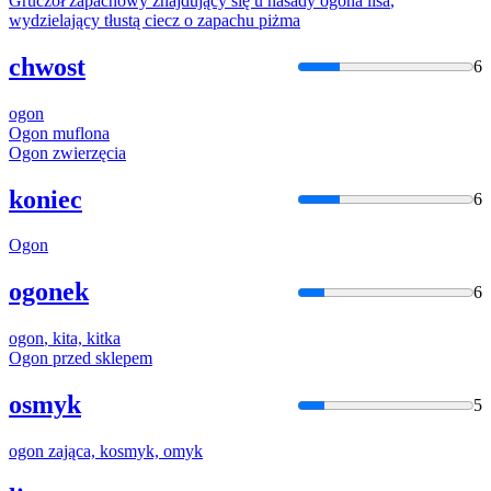
Gruczoł zapachowy znajdujący się u nasady
ogona
lisa
,
wydzielający tłustą ciecz o zapachu piżma
chwost
6
ogon
Ogon
muflona
Ogon
zwierzęcia
koniec
6
Ogon
ogonek
6
ogon
, kita, kitka
Ogon
przed sklepem
osmyk
5
ogon
zająca, kosmyk, omyk