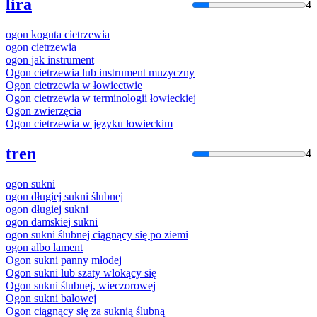
lira
4
ogon
koguta cietrzewia
ogon
cietrzewia
ogon
jak instrument
Ogon
cietrzewia lub instrument muzyczny
Ogon
cietrzewia w łowiectwie
Ogon
cietrzewia w terminologii łowieckiej
Ogon
zwierzęcia
Ogon
cietrzewia w języku łowieckim
tren
4
ogon
sukni
ogon
długiej sukni ślubnej
ogon
długiej sukni
ogon
damskiej sukni
ogon
sukni ślubnej ciągnący się po ziemi
ogon
albo lament
Ogon
sukni panny młodej
Ogon
sukni lub szaty wlokący się
Ogon
sukni ślubnej, wieczorowej
Ogon
sukni balowej
Ogon
ciągnący się za suknią ślubną