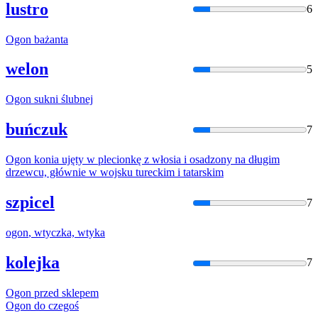
lustro
6
Ogon
bażanta
welon
5
Ogon
sukni ślubnej
buńczuk
7
Ogon
konia ujęty w plecionkę z włosia
i
osadzony na długim
drzewcu, głównie w wojsku tureckim
i
tatarskim
szpicel
7
ogon
, wtyczka, wtyka
kolejka
7
Ogon
przed sklepem
Ogon
do czegoś