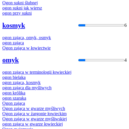
Ogon
sukni ślubnej
ogon
sukni jak wiersz
ogon
przy sukni
kosmyk
6
ogon
zająca, omyk, osmyk
ogon
zająca
Ogon
zająca w łowiectwie
omyk
4
ogon
zająca w terminologii łowieckiej
ogon
bielaka
ogon
zająca, kosmyk
ogon
zająca dla myśliwych
ogon
królika
ogon
szaraka
Ogon
zająca
Ogon
zająca w gwarze myśliwych
Ogon
zająca w żargonie łowieckim
Ogon
zająca w gwarze myśliwskiej
ogon
zająca w gwarze łowieckiej