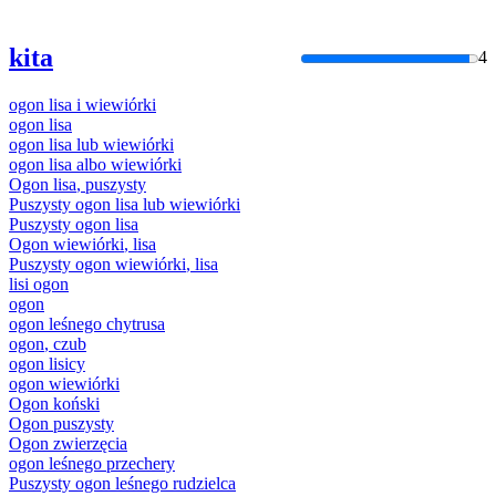
kita
4
ogon
lisa
i
wiewiórki
ogon
lisa
ogon
lisa
lub
wiewiórki
ogon
lisa
albo
wiewiórki
Ogon
lisa
, puszysty
Puszysty
ogon
lisa
lub
wiewiórki
Puszysty
ogon
lisa
Ogon
wiewiórki
,
lisa
Puszysty
ogon
wiewiórki
,
lisa
lisi
ogon
ogon
ogon
leśnego chytrusa
ogon
, czub
ogon
lisicy
ogon
wiewiórki
Ogon
koński
Ogon
puszysty
Ogon
zwierzęcia
ogon
leśnego przechery
Puszysty
ogon
leśnego rudzielca