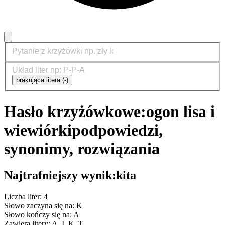
brakująca litera (-)
Hasło krzyżówkowe:
ogon lisa i
wiewiórki
podpowiedzi,
synonimy, rozwiązania
Najtrafniejszy wynik:
kita
Liczba liter: 4
Słowo zaczyna się na: K
Słowo kończy się na: A
Zawiera litery: A, I, K, T