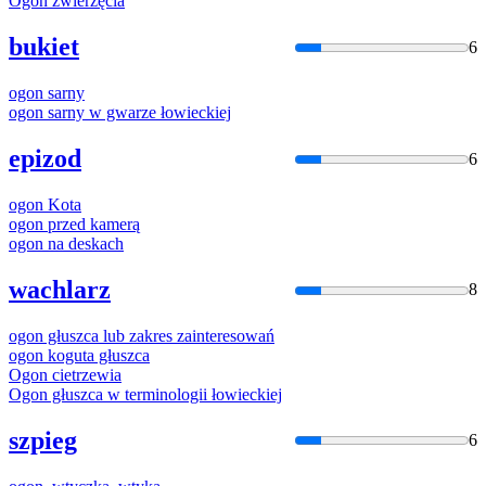
Ogon
zwierzęcia
bukiet
6
ogon
sarny
ogon
sarny w gwarze łowieckiej
epizod
6
ogon
Kota
ogon
przed kamerą
ogon
na deskach
wachlarz
8
ogon
głuszca lub zakres zainteresowań
ogon
koguta głuszca
Ogon
cietrzewia
Ogon
głuszca w terminologii łowieckiej
szpieg
6