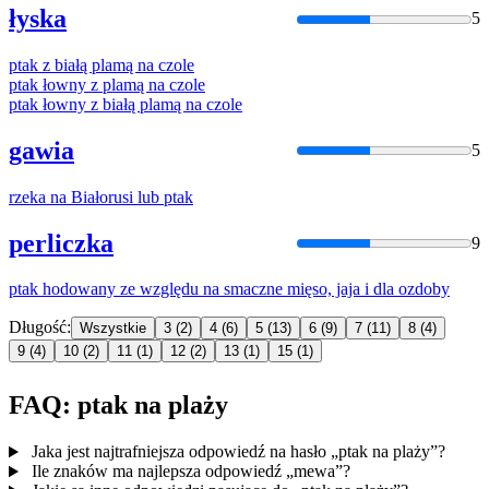
łyska
5
ptak
z białą plamą
na
czole
ptak
łowny z plamą
na
czole
ptak
łowny z białą plamą
na
czole
gawia
5
rzeka
na
Białorusi lub
ptak
perliczka
9
ptak
hodowany ze względu
na
smaczne mięso, jaja i dla ozdoby
Długość:
Wszystkie
3
(2)
4
(6)
5
(13)
6
(9)
7
(11)
8
(4)
9
(4)
10
(2)
11
(1)
12
(2)
13
(1)
15
(1)
FAQ: ptak na plaży
Jaka jest najtrafniejsza odpowiedź na hasło „ptak na plaży”?
Ile znaków ma najlepsza odpowiedź „mewa”?