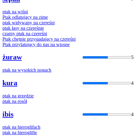
ptak
na
wiśni
Ptak
odlatujący
na
zimę
ptak
widywany
na
czereśni
ptak
łasy
na
czereśnie
czarny
ptak
na
czereśni
Ptak
chętnie przysiadający
na
czereśni
Ptak
przylatujący do nas
na
wiosnę
żuraw
5
ptak
na
wysokich nogach
kura
4
ptak
na
grzędzie
ptak
na
rosół
ibis
4
ptak
na
hieroglifach
ptak
na
hieroglifie