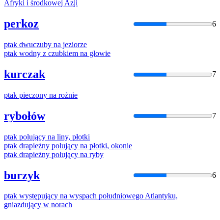
Afryki i środkowej Azji
perkoz
6
ptak
dwuczuby
na
jeziorze
ptak
wodny z czubkiem
na
głowie
kurczak
7
ptak
pieczony
na
rożnie
rybołów
7
ptak
polujący
na
liny, płotki
ptak
drapieżny polujący
na
płotki, okonie
ptak
drapieżny polujący
na
ryby
burzyk
6
ptak
występujący
na
wyspach południowego Atlantyku,
gniazdujący w norach