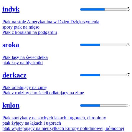
indyk
5
Ptak
na
stole Amerykanina w Dzień Dziękczynienia
spory
ptak
na
mięso
Ptak
z koralami
na
podgardlu
sroka
5
Ptak
łasy
na
świecidełka
ptak
łasy
na
błyskotki
derkacz
7
Ptak
odlatujący
na
zimę
Ptak
z rodziny chruścieli odlatujący
na
zimę
kulon
5
Ptak
spotykany
na
suchych lakach i ugorach, chroniony
ptak
żyjący
na
łąkach i ugorach
ptak
występujący
na
nieużytkach Europy południowej, północnej