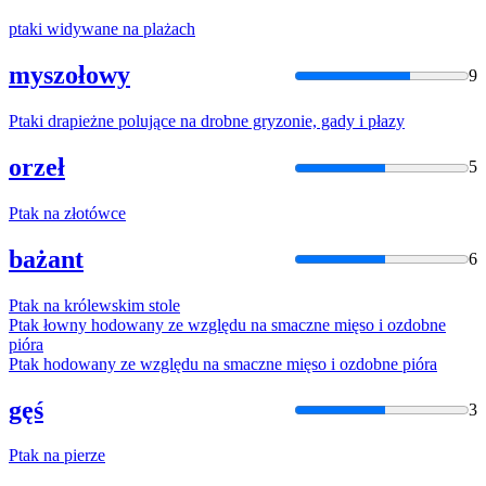
ptaki
widywane
na
plaż
ach
myszołowy
9
Ptaki
drapieżne polujące
na
drobne gryzonie, gady i
płazy
orzeł
5
Ptak
na
złotówce
bażant
6
Ptak
na
królewskim stole
Ptak
łowny hodowany ze względu
na
smaczne mięso i ozdobne
pióra
Ptak
hodowany ze względu
na
smaczne mięso i ozdobne pióra
gęś
3
Ptak
na
pierze