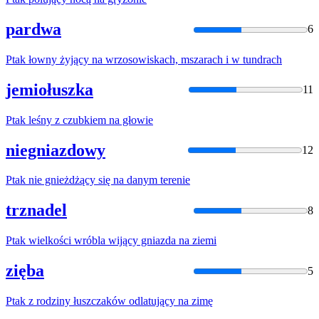
pardwa
6
Ptak
łowny żyjący
na
wrzosowiskach, mszarach i w tundrach
jemiołuszka
11
Ptak
leśny z czubkiem
na
głowie
niegniazdowy
12
Ptak
nie gnieżdżący się
na
danym terenie
trznadel
8
Ptak
wielkości wróbla wijący gniazda
na
ziemi
zięba
5
Ptak
z rodziny łuszczaków odlatujący
na
zimę