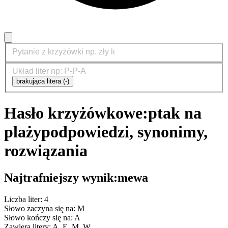
brakująca litera (-)
Hasło krzyżówkowe:
ptak na
plaży
podpowiedzi, synonimy,
rozwiązania
Najtrafniejszy wynik:
mewa
Liczba liter: 4
Słowo zaczyna się na: M
Słowo kończy się na: A
Zawiera litery: A, E, M, W