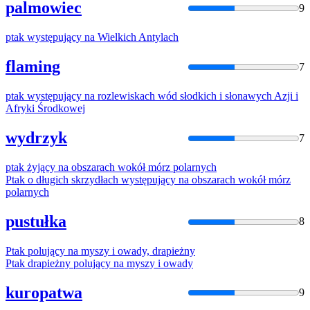
palmowiec
9
ptak
występujący
na
Wielkich Antylach
flaming
7
ptak
występujący
na
rozlewiskach wód słodkich i słonawych Azji i
Afryki Środkowej
wydrzyk
7
ptak
żyjący
na
obszarach wokół mórz polarnych
Ptak
o długich skrzydłach występujący
na
obszarach wokół mórz
polarnych
pustułka
8
Ptak
polujący
na
myszy i owady, drapieżny
Ptak
drapieżny polujący
na
myszy i owady
kuropatwa
9