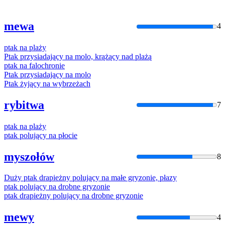
mewa
4
ptak
na
plaży
Ptak
przysiadający
na
molo, krążący nad
plaż
ą
ptak
na
falochronie
Ptak
przysiadający
na
molo
Ptak
żyjący
na
wybrzeżach
rybitwa
7
ptak
na
plaży
ptak
polujący
na
płocie
myszołów
8
Duży
ptak
drapieżny polujący
na
małe gryzonie,
płazy
ptak
polujący
na
drobne gryzonie
ptak
drapieżny polujący
na
drobne gryzonie
mewy
4