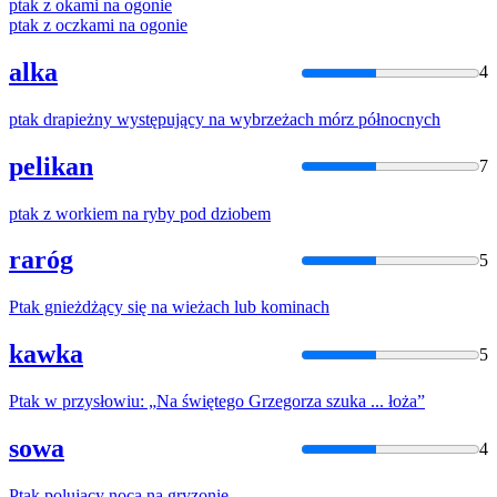
ptak
z okami
na
ogonie
ptak
z oczkami
na
ogonie
alka
4
ptak
drapieżny występujący
na
wybrzeżach mórz północnych
pelikan
7
ptak
z workiem
na
ryby pod dziobem
raróg
5
Ptak
gnieżdżący się
na
wieżach lub kominach
kawka
5
Ptak
w przysłowiu: „
Na
świętego Grzegorza szuka ... łoża”
sowa
4
Ptak
polujący nocą
na
gryzonie