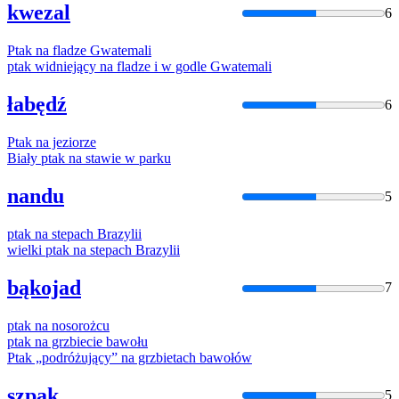
kwezal
6
Ptak
na
fladze Gwatemali
ptak
widniejący
na
fladze i w godle Gwatemali
łabędź
6
Ptak
na
jeziorze
Biały
ptak
na
stawie w parku
nandu
5
ptak
na
stepach Brazylii
wielki
ptak
na
stepach Brazylii
bąkojad
7
ptak
na
nosorożcu
ptak
na
grzbiecie bawołu
Ptak
„podróżujący”
na
grzbietach bawołów
szpak
5