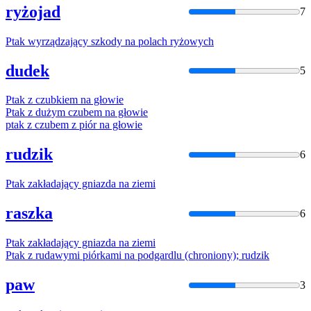
ryżojad
7
Ptak
wyrządzający szkody
na
polach ryżowych
dudek
5
Ptak
z czubkiem
na
głowie
Ptak
z dużym czubem
na
głowie
ptak
z czubem z piór
na
głowie
rudzik
6
Ptak
zakładający gniazda
na
ziemi
raszka
6
Ptak
zakładający gniazda
na
ziemi
Ptak
z rudawymi piórkami
na
podgardlu (chroniony); rudzik
paw
3