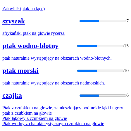
Zakwilić (
ptak
na
łące)
szyszak
7
afrykański
ptak
na
głowie rycerza
ptak wodno-błotny
15
ptak
naturalnie występujący
na
obszarach wodno-błotnych.
ptak morski
10
ptak
naturalnie występujący
na
obszarach nadmorskich.
czajka
6
Ptak
z czubkiem
na
głowie, zamieszkujący podmokłe łąki i ugory
ptak
z czubkiem
na
głowie
Ptak
łąkowy z czubkiem
na
głowie
Ptak
wodny z charakterystycznym czubkiem
na
głowie