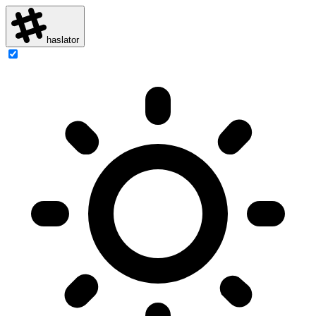
haslator