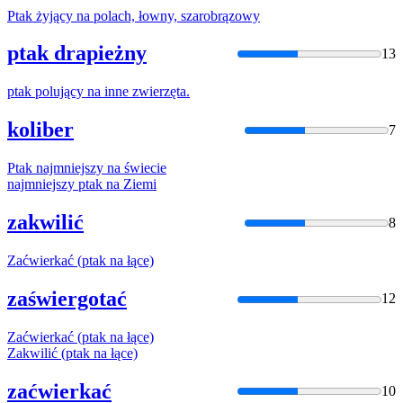
Ptak
żyjący
na
polach, łowny, szarobrązowy
ptak drapieżny
13
ptak
polujący
na
inne zwierzęta.
koliber
7
Ptak
najmniejszy
na
świecie
najmniejszy
ptak
na
Ziemi
zakwilić
8
Zaćwierkać (
ptak
na
łące)
zaświergotać
12
Zaćwierkać (
ptak
na
łące)
Zakwilić (
ptak
na
łące)
zaćwierkać
10