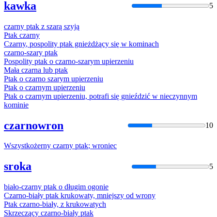
kawka
5
czarny
ptak
z szarą szyją
Ptak
czarny
Czarny
, pospolity
ptak
gnieżdżący się w kominach
czarno
-szary
ptak
Pospolity
ptak
o
czarno
-szarym upierzeniu
Mała
czarna
lub
ptak
Ptak
o
czarno
szarym upierzeniu
Ptak
o
czarnym
upierzeniu
Ptak
o
czarnym
upierzeniu, potrafi się gnieździć w nieczynnym
kominie
czarnowron
10
Wszystkożerny
czarny
ptak
; wroniec
sroka
5
biało-
czarny
ptak
o długim ogonie
Czarno
-biały
ptak
krukowaty, mniejszy od wrony
Ptak
czarno
-biały, z krukowatych
Skrzeczący
czarno
-biały
ptak