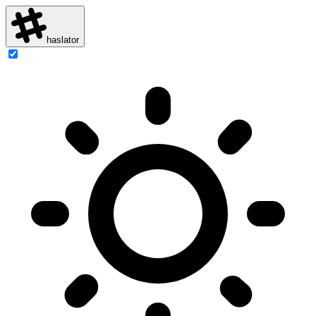
haslator