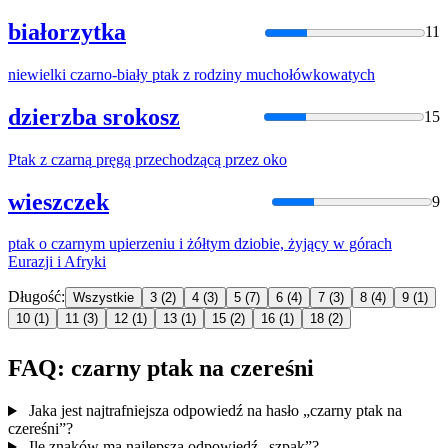
białorzytka
11
niewielki
czarno
-biały
ptak
z rodziny muchołówkowatych
dzierzba srokosz
15
Ptak
z
czarną
pręgą przechodzącą przez oko
wieszczek
9
ptak
o
czarnym
upierzeniu i żółtym dziobie, żyjący w górach
Eurazji i Afryki
Długość:
Wszystkie
3
(2)
4
(3)
5
(7)
6
(4)
7
(3)
8
(4)
9
(1)
10
(1)
11
(3)
12
(1)
13
(1)
15
(2)
16
(1)
18
(2)
FAQ: czarny ptak na czereśni
Jaka jest najtrafniejsza odpowiedź na hasło „czarny ptak na
czereśni”?
Ile znaków ma najlepsza odpowiedź „szpak”?