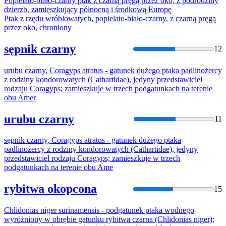
Popielato-biało-
czarny
ptak
z
czarną
pręgą przez oko, z podrodziny
dzierzb, zamieszkujący północną i środkową Europę
Ptak
z rzędu wróblowatych, popielato-biało-
czarny
, z
czarną
pręgą
przez oko, chroniony
sępnik czarny
12
urubu
czarny
, Coragyps atratus - gatunek dużego
ptaka
padlinożercy
z rodziny kondorowatych (Cathartidae), jedyny przedstawiciel
rodzaju Coragyps; zamieszkuje w trzech podgatunkach
na
terenie
obu Amer
urubu czarny
11
sępnik
czarny
, Coragyps atratus - gatunek dużego
ptaka
padlinożercy z rodziny kondorowatych (Cathartidae), jedyny
przedstawiciel rodzaju Coragyps; zamieszkuje w trzech
podgatunkach
na
terenie obu Ame
rybitwa okopcona
15
Chlidonias niger surinamensis - podgatunek
ptaka
wodnego
wyróżniony w obrębie gatunku rybitwa
czarna
(Chlidonias niger);