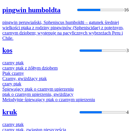
pingwin humboldta
16
pingwin peruwiański, Spheniscus humboldti – gatunek średniej
wielkości
ptaka
z rodziny pingwinów (Spheniscidae) z potężnym,
czarnym
dziobem; występuje
na
pacyficznych wybrzeżach Peru i
Chile.
kos
3
czarny
ptak
czarny
ptak
z żółtym dziobem
Ptak
czarny
Czarny
, gwiżdżący
ptak
czary
ptak
Śpiewający
ptak
o
czarnym
upierzeniu
ptak
o
czarnym
upierzeniu, gwiżdżący
Melodyjnie śpiewający
ptak
o
czarnym
upierzeniu
kruk
4
czarny
ptak
czarny
ptak
, zwiastun nieszczęścia