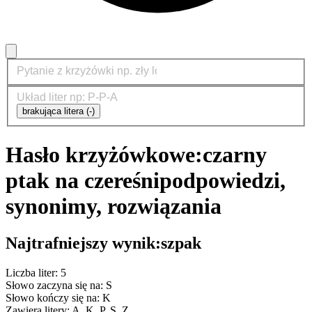
brakująca litera (-)
Hasło krzyżówkowe:
czarny
ptak na czereśni
podpowiedzi,
synonimy, rozwiązania
Najtrafniejszy wynik:
szpak
Liczba liter: 5
Słowo zaczyna się na: S
Słowo kończy się na: K
Zawiera litery: A, K, P, S, Z