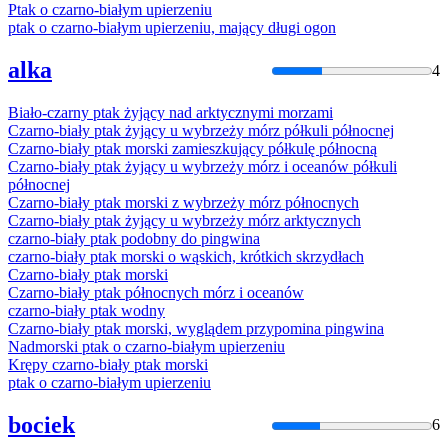
Ptak
o
czarno
-białym upierzeniu
ptak
o
czarno
-białym upierzeniu, mający długi ogon
alka
4
Biało-
czarny
ptak
żyjący nad arktycznymi morzami
Czarno
-biały
ptak
żyjący u wybrzeży mórz półkuli północnej
Czarno
-biały
ptak
morski zamieszkujący półkulę północną
Czarno
-biały
ptak
żyjący u wybrzeży mórz i oceanów półkuli
północnej
Czarno
-biały
ptak
morski z wybrzeży mórz północnych
Czarno
-biały
ptak
żyjący u wybrzeży mórz arktycznych
czarno
-biały
ptak
podobny do pingwina
czarno
-biały
ptak
morski o wąskich, krótkich skrzydłach
Czarno
-biały
ptak
morski
Czarno
-biały
ptak
północnych mórz i oceanów
czarno
-biały
ptak
wodny
Czarno
-biały
ptak
morski, wyglądem przypomina pingwina
Nadmorski
ptak
o
czarno
-białym upierzeniu
Krępy
czarno
-biały
ptak
morski
ptak
o
czarno
-białym upierzeniu
bociek
6