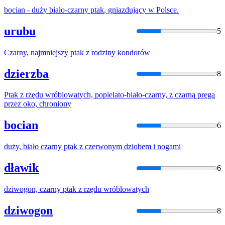
bocian - duży biało-
czarny
ptak
, gniazdujący w Polsce.
urubu
5
Czarny
, najmniejszy
ptak
z rodziny kondorów
dzierzba
8
Ptak
z rzędu wróblowatych, popielato-biało-
czarny
, z
czarną
pręgą
przez oko, chroniony
bocian
6
duży, biało
czarny
ptak
z czerwonym dziobem i nogami
dławik
6
dziwogon,
czarny
ptak
z rzędu wróblowatych
dziwogon
8