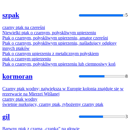
szpak
5
czarny
ptak
na
czereśni
Niewielki
ptak
o
czarnym
, połyskliwym upierzeniu
Ptak
o
czarnym
, połyskliwym upierzeniu, amator
czereśni
Ptak
o
czarnym
, połyskliwym upierzeniu, naśladujący odgłosy
innych ptaków
Ptak
o
czarnym
upierzeniu z metalicznym połyskiem
ptak
o
czarnym
upierzeniu
Ptak
o
czarnym
, połyskliwym upierzeniu lub ciemnosiwy koń
kormoran
8
Czarny
ptak
wodny; największa w Europie kolonia znajduje się w
rezerwacie
na
Mierzei Wiślanej
czarny
ptak
wodny
świetnie nurkujący,
czarny
ptak
, rybożerny
czarny
ptak
gil
3
Barwny
ptak
z
czarną
„czapką”
na
głowie