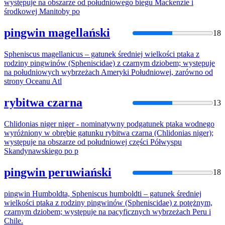
występuje
na
obszarze od południowego biegu Mackenzie i
środkowej Manitoby po
pingwin magellański
18
Spheniscus magellanicus – gatunek średniej wielkości
ptaka
z
rodziny pingwinów (Spheniscidae) z
czarnym
dziobem; występuje
na
południowych wybrzeżach Ameryki Południowej, zarówno od
strony Oceanu Atl
rybitwa czarna
13
Chlidonias niger niger - nominatywny podgatunek
ptaka
wodnego
wyróżniony w obrębie gatunku rybitwa
czarna
(Chlidonias niger);
występuje
na
obszarze od południowej części Półwyspu
Skandynawskiego po p
pingwin peruwiański
18
pingwin Humboldta, Spheniscus humboldti – gatunek średniej
wielkości
ptaka
z rodziny pingwinów (Spheniscidae) z potężnym,
czarnym
dziobem; występuje
na
pacyficznych wybrzeżach Peru i
Chile.