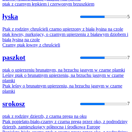
ptak
z
czarnym
łepkiem i czerwonym brzuszkiem
łyska
5
Ptak
z rodziny chruścieli
czarno
upierzony z białą łysiną
na
czole
ptak
łowny, nurkujący, o
czarnym
upierzeniu z białawym dziobem i
białą łysiną
na
czole
Czarny
ptak
łowny z chruścieli
paszkot
7
ptak
o upierzeniu brunatnym,
na
brzuchu jasnym w
czarne
plamki
Leśny
ptak
o brunatnym upierzeniu,
na
brzuchu jasnym w
czarne
plamki
Ptak
leśny o brunatnym upierzeniu,
na
brzuchu jasnym w
czarne
plamki
srokosz
7
ptak
z rodziny dzierzb, z
czarną
pręgą
na
oku
Ptak
popielato-biało-
czarny
z
czarną
pręgą przez oko, z podrodziny
dzierzb, zamieszkujący północną i środkową Europę