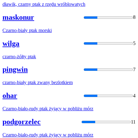
dławik,
czarny
ptak
z rzędu wróblowatych
maskonur
8
Czarno
-biały
ptak
morski
wilga
5
czarno
-żółty
ptak
pingwin
7
czarno
-biały
ptak
zwany bezlotkiem
ohar
4
Czarno
-biało-rudy
ptak
żyjący w pobliżu mórz
podgorzelec
11
Czarno
-biało-rudy
ptak
żyjący w pobliżu mórz