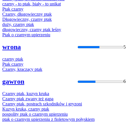
czarny
- to
ptak
, biały - to unikat
Ptak
czarny
Czarny
, długowieczny
ptak
Długowieczny,
czarny
ptak
duży,
czarny
ptak
długowieczny,
czarny
ptak
leśny
Ptak
o
czarnym
upierzeniu
wrona
5
czarny
ptak
Ptak
czarny
Czarny
, kraczący
ptak
gawron
6
Czarny
ptak
, kuzyn kruka
Czarny
ptak
zwany też gapą
Czarny
ptak
, postrach szkodników i gryzoni
Kuzyn kruka,
czarny
ptak
pospolity
ptak
o
czarnym
upierzeniu
ptak
o
czarnym
upierzeniu z fioletowym połyskiem