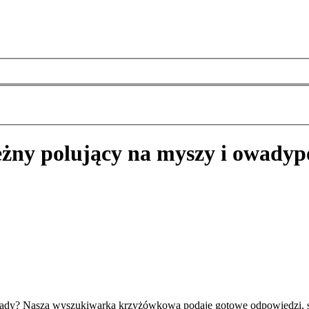
eżny polujący na myszy i owady
p
 owady? Nasza wyszukiwarka krzyżówkowa podaje gotowe odpowiedzi, s