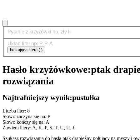
brakująca litera (-)
Hasło krzyżówkowe:
ptak drapi
rozwiązania
Najtrafniejszy wynik:
pustułka
Liczba liter: 8
Słowo zaczyna się na: P
Słowo kończy się na: A
Zawiera litery: A, K, P, S, T, U, U, Ł
Szukasz rozwiązania do hasła ptak drapieżny polujący na myszy i