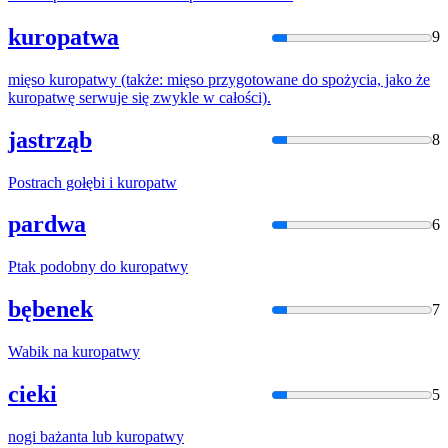
kuropatwa
9
mięso
kuropatw
y (także: mięso przygotowane do spożycia, jako że
kuropatw
ę serwuje się zwykle w całości).
jastrząb
8
Postrach gołębi i
kuropatw
pardwa
6
Ptak podobny do
kuropatw
y
bębenek
7
Wabik na
kuropatw
y
cieki
5
nogi bażanta lub
kuropatw
y