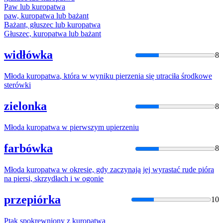
Paw lub
kuropatwa
paw,
kuropatwa
lub bażant
Bażant, głuszec lub
kuropatwa
Głuszec,
kuropatwa
lub bażant
widłówka
8
Młoda
kuropatwa
, która w wyniku pierzenia się utraciła środkowe
sterówki
zielonka
8
Młoda
kuropatwa
w pierwszym upierzeniu
farbówka
8
Młoda
kuropatwa
w okresie, gdy zaczynają jej wyrastać rude pióra
na piersi, skrzydłach i w ogonie
przepiórka
10
Ptak spokrewniony z
kuropatwą