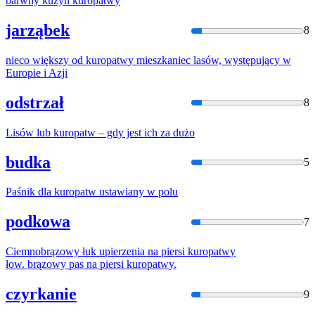
barwny kuzyn
kuropatw
y
jarząbek
8
nieco większy od
kuropatw
y mieszkaniec lasów, występujący w
Europie i Azji
odstrzał
8
Lisów lub
kuropatw
– gdy jest ich za dużo
budka
5
Paśnik dla
kuropatw
ustawiany w polu
podkowa
7
Ciemnobrązowy łuk upierzenia na piersi
kuropatw
y
łow. brązowy pas na piersi
kuropatw
y.
czyrkanie
9