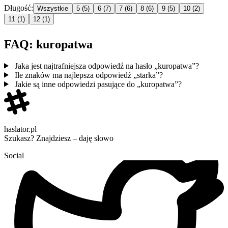
Długość:
Wszystkie
5
(5)
6
(7)
7
(6)
8
(6)
9
(5)
10
(2)
11
(1)
12
(1)
FAQ: kuropatwa
Jaka jest najtrafniejsza odpowiedź na hasło „kuropatwa”?
Ile znaków ma najlepsza odpowiedź „starka”?
Jakie są inne odpowiedzi pasujące do „kuropatwa”?
haslator.pl
Szukasz? Znajdziesz – daję słowo
Social