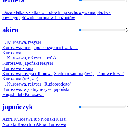
woliera
7
Duża klatka z siatki do hodowli i przechowywania ptactwa
łownego, głównie
kuropatw
i bażantów
akira
5
...
Kurosawa
, reżyser
Kurosawa
, imię japońskiego mistrza kina
Kurosawa
...
Kurosawa
, reżyser japoński
Kurosawa
, japoński reżyser
Kurosawa
z kina
Kurosawa
, reżyser filmów „Siedmiu samurajów”, „Tron we krwi”
Kurosawa
(reżyser)
...
Kurosawa
, reżyser "Rudobrodego"
Kurosawa
, wybitny reżyser japoński
Higashi lub
Kurosawa
japończyk
9
Akira
Kurosawa
lub Noriaki Kasai
Noriaki Kasai lub Akira
Kurosawa