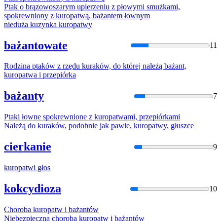
Ptak o brązowoszarym upierzeniu z płowymi smużkami,
spokrewniony z
kuropatwą
, bażantem łownym
nieduża kuzynka
kuropatw
y
bażantowate
11
Rodzina ptaków z rzędu kuraków, do której należą bażant,
kuropatwa
i przepiórka
bażanty
7
Ptaki łowne spokrewnione z
kuropatwa
mi, przepiórkami
Należą do kuraków, podobnie jak pawie,
kuropatw
y, głuszce
cierkanie
9
kuropatw
i głos
kokcydioza
10
Choroba
kuropatw
i bażantów
Niebezpieczna choroba
kuropatw
i bażantów