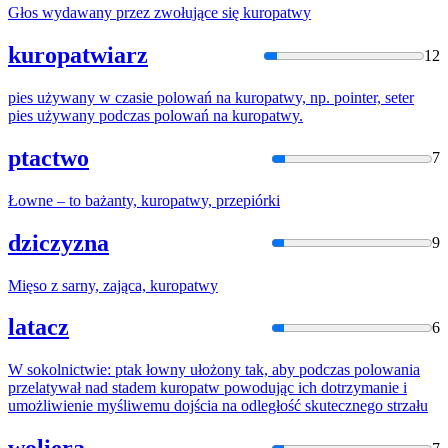
Głos wydawany przez zwołujące się
kuropatw
y
kuropatwiarz
12
pies używany w czasie polowań na
kuropatw
y, np. pointer, seter
pies używany podczas polowań na
kuropatw
y.
ptactwo
7
Łowne – to bażanty,
kuropatw
y, przepiórki
dziczyzna
9
Mięso z sarny, zająca,
kuropatw
y
latacz
6
W sokolnictwie: ptak łowny ułożony tak, aby podczas polowania
przelatywał nad stadem
kuropatw
powodując ich dotrzymanie i
umożliwienie myśliwemu dojścia na odległość skutecznego strzału