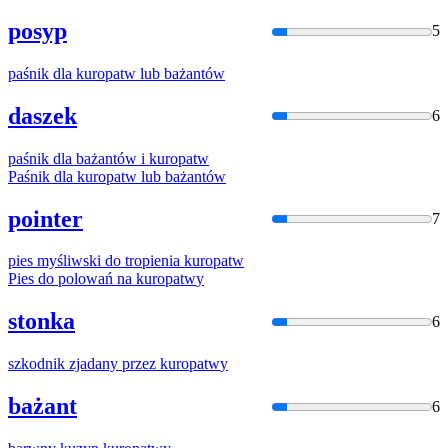
posyp
5
paśnik dla
kuropatw
lub bażantów
daszek
6
paśnik dla bażantów i
kuropatw
Paśnik dla
kuropatw
lub bażantów
pointer
7
pies myśliwski do tropienia
kuropatw
Pies do polowań na
kuropatw
y
stonka
6
szkodnik zjadany przez
kuropatw
y
bażant
6