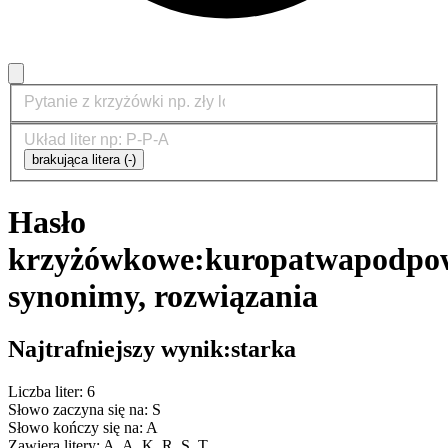
brakująca litera (-)
Hasło
krzyżówkowe:
kuropatwa
podpow
synonimy, rozwiązania
Najtrafniejszy wynik:
starka
Liczba liter: 6
Słowo zaczyna się na: S
Słowo kończy się na: A
Zawiera litery: A, A, K, R, S, T