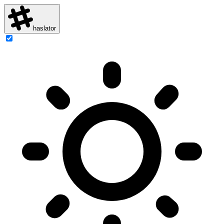
haslator