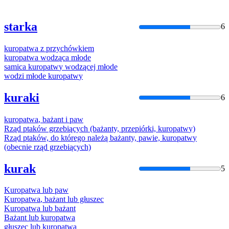
starka
6
kuropatwa
z przychówkiem
kuropatwa
wodząca młode
samica
kuropatw
y wodzącej młode
wodzi młode
kuropatw
y
kuraki
6
kuropatwa
, bażant i paw
Rząd ptaków grzebiących (bażanty, przepiórki,
kuropatw
y)
Rząd ptaków, do którego należą bażanty, pawie,
kuropatw
y
(obecnie rząd grzebiących)
kurak
5
Kuropatwa
lub paw
Kuropatwa
, bażant lub głuszec
Kuropatwa
lub bażant
Bażant lub
kuropatwa
głuszec lub
kuropatwa