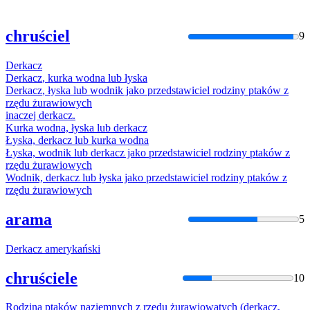
chruściel
9
Derkacz
Derkacz
, kurka wodna lub łyska
Derkacz
, łyska lub wodnik jako przedstawiciel rodziny ptaków z
rzędu żurawiowych
inaczej
derkacz
.
Kurka wodna, łyska lub
derkacz
Łyska,
derkacz
lub kurka wodna
Łyska, wodnik lub
derkacz
jako przedstawiciel rodziny ptaków z
rzędu żurawiowych
Wodnik,
derkacz
lub łyska jako przedstawiciel rodziny ptaków z
rzędu żurawiowych
arama
5
Derkacz
amerykański
chruściele
10
Rodzina ptaków naziemnych z rzędu żurawiowatych (
derkacz
,