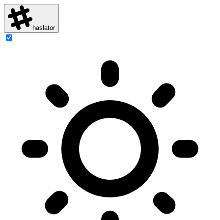
haslator