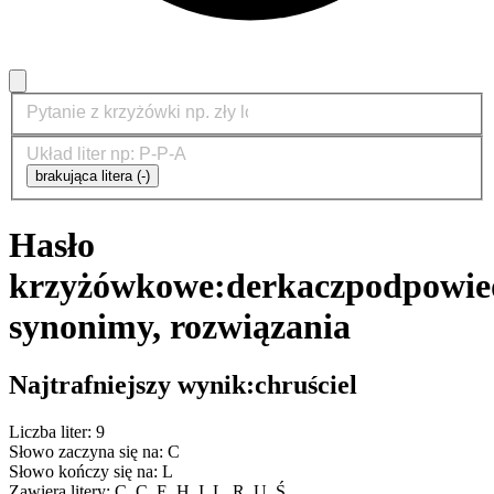
brakująca litera (-)
Hasło
krzyżówkowe:
derkacz
podpowie
synonimy, rozwiązania
Najtrafniejszy wynik:
chruściel
Liczba liter: 9
Słowo zaczyna się na: C
Słowo kończy się na: L
Zawiera litery: C, C, E, H, I, L, R, U, Ś