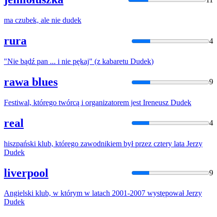
ma czubek, ale nie
dudek
rura
4
"Nie bądź pan ... i nie pękaj" (z kabaretu
Dudek
)
rawa blues
9
Festiwal, którego twórcą i organizatorem jest Ireneusz
Dudek
real
4
hiszpański klub, którego zawodnikiem był przez cztery lata Jerzy
Dudek
liverpool
9
Angielski klub, w którym w latach 2001-2007 występował Jerzy
Dudek