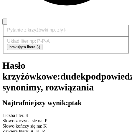
brakująca litera (-)
Hasło
krzyżówkowe:
dudek
podpowiedz
synonimy, rozwiązania
Najtrafniejszy wynik:
ptak
Liczba liter: 4
Słowo zaczyna się na: P
Słowo kończy się na: K
Zawiera litery: A, K, P, T