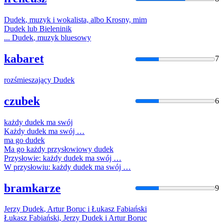
Dudek
, muzyk i wokalista, albo Krosny, mim
Dudek
lub Bieleninik
...
Dudek
, muzyk bluesowy
kabaret
7
rozśmieszający
Dudek
czubek
6
każdy
dudek
ma swój
Każdy
dudek
ma swój …
ma go
dudek
Ma go każdy przysłowiowy
dudek
Przysłowie: każdy
dudek
ma swój …
W przysłowiu: każdy
dudek
ma swój …
bramkarze
9
Jerzy
Dudek
, Artur Boruc i Łukasz Fabiański
Łukasz Fabiański, Jerzy
Dudek
i Artur Boruc