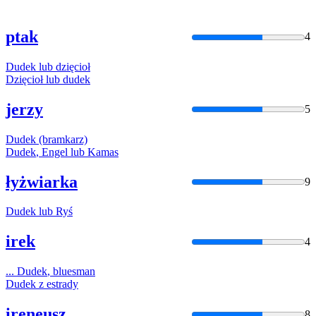
ptak
4
Dudek
lub dzięcioł
Dzięcioł lub
dudek
jerzy
5
Dudek
(bramkarz)
Dudek
, Engel lub Kamas
łyżwiarka
9
Dudek
lub Ryś
irek
4
...
Dudek
, bluesman
Dudek
z estrady
ireneusz
8