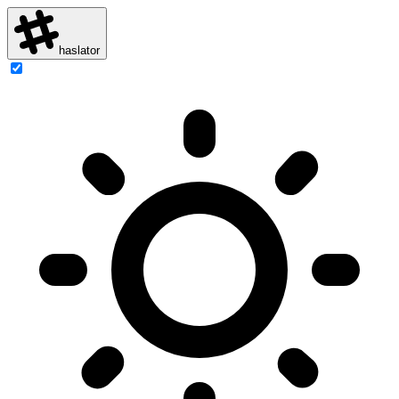
haslator