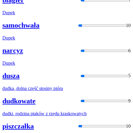
blagier
7
Dupek
samochwała
10
Dupek
narcyz
6
Dupek
dusza
5
dudka
, dolna część stosiny pióra
dudkowate
9
dudki
, rodzina ptaków z rzędu kraskowatych
piszczałka
10