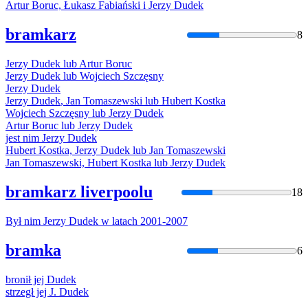
Artur Boruc, Łukasz Fabiański i Jerzy
Dudek
bramkarz
8
Jerzy
Dudek
lub Artur Boruc
Jerzy
Dudek
lub Wojciech Szczęsny
Jerzy
Dudek
Jerzy
Dudek
, Jan Tomaszewski lub Hubert Kostka
Wojciech Szczęsny lub Jerzy
Dudek
Artur Boruc lub Jerzy
Dudek
jest nim Jerzy
Dudek
Hubert Kostka, Jerzy
Dudek
lub Jan Tomaszewski
Jan Tomaszewski, Hubert Kostka lub Jerzy
Dudek
bramkarz liverpoolu
18
Był nim Jerzy
Dudek
w latach 2001-2007
bramka
6
bronił jej
Dudek
strzegł jej J.
Dudek