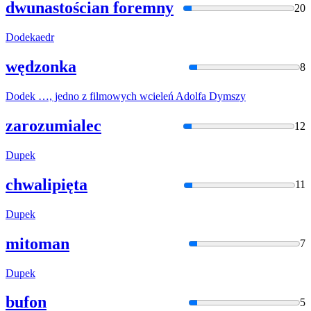
dwunastościan foremny
20
Dodek
aedr
wędzonka
8
Dodek
…, jedno z filmowych wcieleń Adolfa Dymszy
zarozumialec
12
Dupek
chwalipięta
11
Dupek
mitoman
7
Dupek
bufon
5