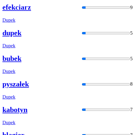
efekciarz
9
Dupek
dupek
5
Dupek
bubek
5
Dupek
pyszałek
8
Dupek
kabotyn
7
Dupek