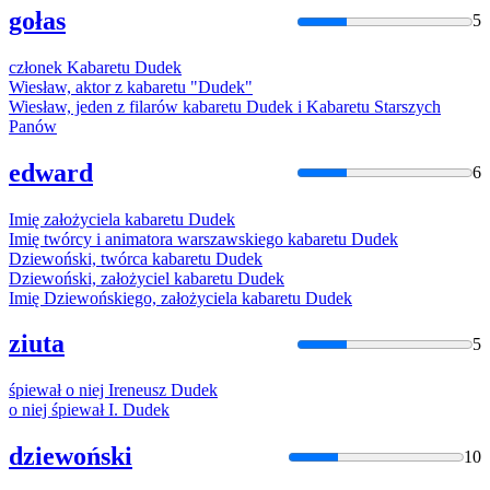
gołas
5
członek Kabaretu
Dudek
Wiesław, aktor z kabaretu "
Dudek
"
Wiesław, jeden z filarów kabaretu
Dudek
i Kabaretu Starszych
Panów
edward
6
Imię założyciela kabaretu
Dudek
Imię twórcy i animatora warszawskiego kabaretu
Dudek
Dziewoński, twórca kabaretu
Dudek
Dziewoński, założyciel kabaretu
Dudek
Imię Dziewońskiego, założyciela kabaretu
Dudek
ziuta
5
śpiewał o niej Ireneusz
Dudek
o niej śpiewał I.
Dudek
dziewoński
10