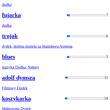
dudka
fujarka
7
dudka
trojak
6
dydek
, drobna moneta za Stanisława Augusta
blues
5
muzyka
Dudka
, Nalepy
adolf dymsza
11
Filmowy
Dodek
koszykarka
10
Małgorzata
Dydek