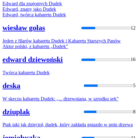
Edward dla znajomych
Dudek
Edward, znany jako
Dudek
Edward, twórca kabaretu
Dudek
wiesław gołas
12
Jeden z filarów kabaretu
Dudek
i Kabaretu Starszych Panów
Aktor polski, z kabaretu „
Dudek
”
edward dziewoński
16
Twórca kabaretu
Dudek
deska
5
W skeczu kabaretu
Dudek
: „... drzewniana, w szrodku sęk”
dziuplak
8
Ptak taki jak dzięcioł,
dudek
, który zakłada gniazdo w pniu drzewa
jemiołuszka
11