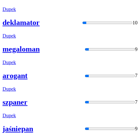
Dupek
deklamator
10
Dupek
megaloman
9
Dupek
arogant
7
Dupek
szpaner
7
Dupek
jaśniepan
9