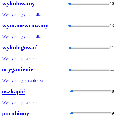
wykołowany
10
Wystrychnięty na
dudka
wymanewrowany
13
Wystrychnięty na
dudka
wykolegować
11
Wystrychnąć na
dudka
ocyganienie
11
Wystrychnięcie na
dudka
oszkapić
8
Wystrychnąć na
dudka
porobiony
9