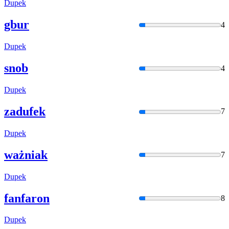
Dupek
gbur
4
Dupek
snob
4
Dupek
zadufek
7
Dupek
ważniak
7
Dupek
fanfaron
8
Dupek