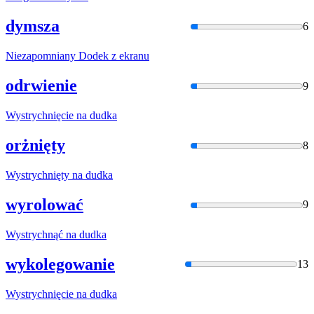
dymsza
6
Niezapomniany
Dodek
z ekranu
odrwienie
9
Wystrychnięcie na
dudka
orżnięty
8
Wystrychnięty na
dudka
wyrolować
9
Wystrychnąć na
dudka
wykolegowanie
13
Wystrychnięcie na
dudka