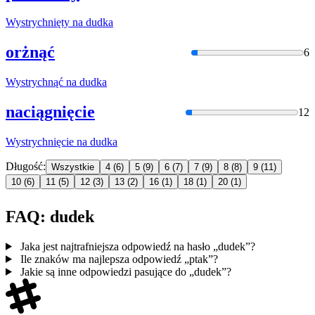
Wystrychnięty na
dudka
orżnąć
6
Wystrychnąć na
dudka
naciągnięcie
12
Wystrychnięcie na
dudka
Długość:
Wszystkie
4
(6)
5
(9)
6
(7)
7
(9)
8
(8)
9
(11)
10
(6)
11
(5)
12
(3)
13
(2)
16
(1)
18
(1)
20
(1)
FAQ: dudek
Jaka jest najtrafniejsza odpowiedź na hasło „dudek”?
Ile znaków ma najlepsza odpowiedź „ptak”?
Jakie są inne odpowiedzi pasujące do „dudek”?