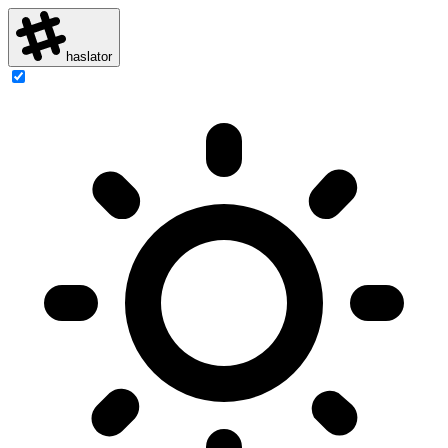
haslator