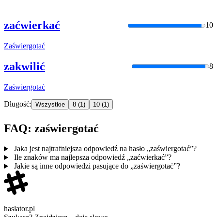
zaćwierkać
10
Zaświergotać
zakwilić
8
Zaświergotać
Długość:
Wszystkie
8
(1)
10
(1)
FAQ: zaświergotać
Jaka jest najtrafniejsza odpowiedź na hasło „zaświergotać”?
Ile znaków ma najlepsza odpowiedź „zaćwierkać”?
Jakie są inne odpowiedzi pasujące do „zaświergotać”?
haslator.pl