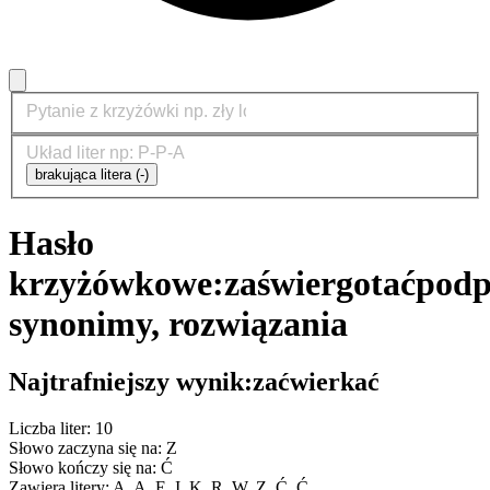
brakująca litera (-)
Hasło
krzyżówkowe:
zaświergotać
podp
synonimy, rozwiązania
Najtrafniejszy wynik:
zaćwierkać
Liczba liter: 10
Słowo zaczyna się na: Z
Słowo kończy się na: Ć
Zawiera litery: A, A, E, I, K, R, W, Z, Ć, Ć