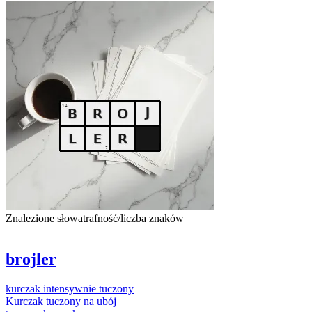
Znalezione słowa
trafność/liczba znaków
brojler
kurczak
intensywnie tuczony
Kurczak
tuczony na ubój