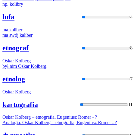
np.
kolibry
lufa
4
ma
kaliber
ma swój
kaliber
etnograf
8
Oskar
Kolberg
był nim Oskar
Kolberg
etnolog
7
Oskar
Kolberg
kartografia
11
Oskar
Kolberg
– etnografia, Eugeniusz Romer - ?
Analogia: Oskar
Kolberg
– etnografia, Eugeniusz Romer - ?