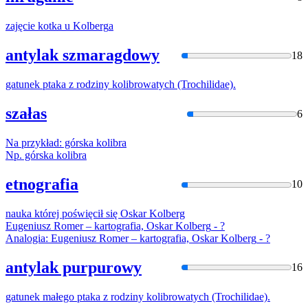
zajęcie kotka u
Kolberg
a
antylak szmaragdowy
18
gatunek ptaka z rodziny
kolibro
watych (Trochilidae).
szałas
6
Na przykład: górska
kolibra
Np. górska
kolibra
etnografia
10
nauka której poświęcił się Oskar
Kolberg
Eugeniusz Romer – kartografia, Oskar
Kolberg
- ?
Analogia: Eugeniusz Romer – kartografia, Oskar
Kolberg
- ?
antylak purpurowy
16
gatunek małego ptaka z rodziny
kolibro
watych (Trochilidae).