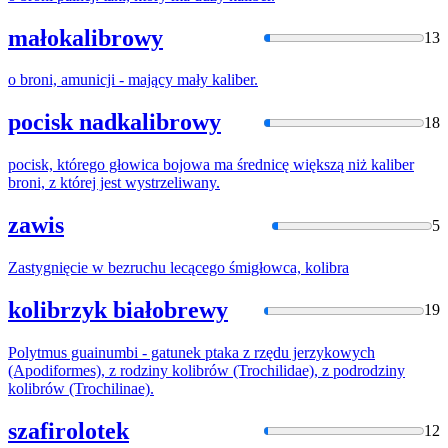
małokalibrowy
13
o broni, amunicji - mający mały
kaliber
.
pocisk nadkalibrowy
18
pocisk, którego głowica bojowa ma średnicę większą niż
kaliber
broni, z której jest wystrzeliwany.
zawis
5
Zastygnięcie w bezruchu lecącego śmigłowca,
kolibra
kolibrzyk białobrewy
19
Polytmus guainumbi - gatunek ptaka z rzędu jerzykowych
(Apodiformes), z rodziny
kolibró
w (Trochilidae), z podrodziny
kolibró
w (Trochilinae).
szafirolotek
12