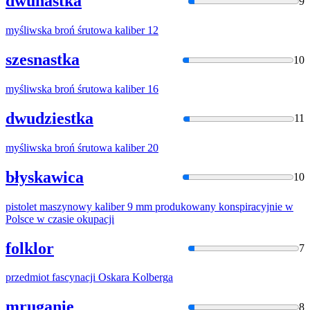
dwunastka
9
myśliwska broń śrutowa
kaliber
12
szesnastka
10
myśliwska broń śrutowa
kaliber
16
dwudziestka
11
myśliwska broń śrutowa
kaliber
20
błyskawica
10
pistolet maszynowy
kaliber
9 mm produkowany konspiracyjnie w
Polsce w czasie okupacji
folklor
7
przedmiot fascynacji Oskara
Kolberg
a
mruganie
8