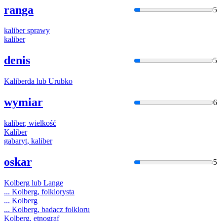
ranga
5
kaliber
sprawy
kaliber
denis
5
Kaliber
da lub Urubko
wymiar
6
kaliber
, wielkość
Kaliber
gabaryt,
kaliber
oskar
5
Kolberg
lub Lange
...
Kolberg
, folklorysta
...
Kolberg
...
Kolberg
, badacz folkloru
Kolberg
, etnograf