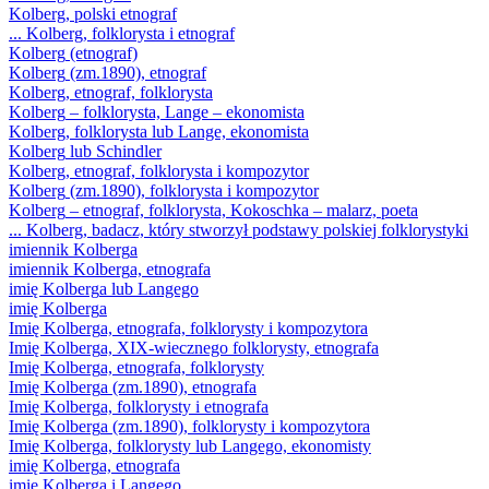
Kolberg
, polski etnograf
...
Kolberg
, folklorysta i etnograf
Kolberg
(etnograf)
Kolberg
(zm.1890), etnograf
Kolberg
, etnograf, folklorysta
Kolberg
– folklorysta, Lange – ekonomista
Kolberg
, folklorysta lub Lange, ekonomista
Kolberg
lub Schindler
Kolberg
, etnograf, folklorysta i kompozytor
Kolberg
(zm.1890), folklorysta i kompozytor
Kolberg
– etnograf, folklorysta, Kokoschka – malarz, poeta
...
Kolberg
, badacz, który stworzył podstawy polskiej folklorystyki
imiennik
Kolberg
a
imiennik
Kolberg
a, etnografa
imię
Kolberg
a lub Langego
imię
Kolberg
a
Imię
Kolberg
a, etnografa, folklorysty i kompozytora
Imię
Kolberg
a, XIX-wiecznego folklorysty, etnografa
Imię
Kolberg
a, etnografa, folklorysty
Imię
Kolberg
a (zm.1890), etnografa
Imię
Kolberg
a, folklorysty i etnografa
Imię
Kolberg
a (zm.1890), folklorysty i kompozytora
Imię
Kolberg
a, folklorysty lub Langego, ekonomisty
imię
Kolberg
a, etnografa
imię
Kolberg
a i Langego