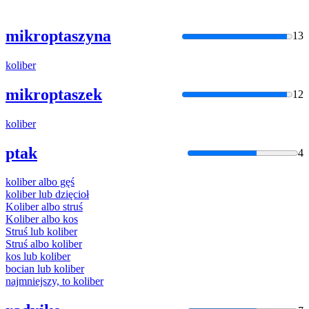
mikroptaszyna
13
koliber
mikroptaszek
12
koliber
ptak
4
koliber
albo gęś
koliber
lub dzięcioł
Koliber
albo struś
Koliber
albo kos
Struś lub
koliber
Struś albo
koliber
kos lub
koliber
bocian lub
koliber
najmniejszy, to
koliber