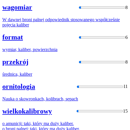
wagomiar
8
W dawnej broni palnej odpowiednik stosowanego współcześnie
pojęcia
kaliber
format
6
wymiar,
kaliber
, powierzchnia
przekrój
8
średnica,
kaliber
ornitologia
11
Nauka o skowronkach,
kolibra
ch, sępach
wielkokalibrowy
15
o amunicji: taki, który ma duży
kaliber
.
o broni palnej: taki, który ma duży
kaliber
.