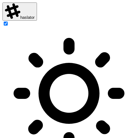
haslator