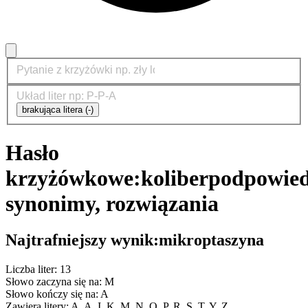
brakująca litera (-)
Hasło
krzyżówkowe:
koliber
podpowied
synonimy, rozwiązania
Najtrafniejszy wynik:
mikroptaszyna
Liczba liter: 13
Słowo zaczyna się na: M
Słowo kończy się na: A
Zawiera litery: A, A, I, K, M, N, O, P, R, S, T, Y, Z