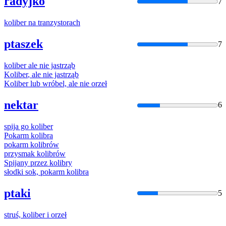
radyjko
7
koliber
na tranzystorach
ptaszek
7
koliber
ale nie jastrząb
Koliber
, ale nie jastrząb
Koliber
lub wróbel, ale nie orzeł
nektar
6
spija go
koliber
Pokarm
kolibra
pokarm
kolibró
w
przysmak
kolibró
w
Spijany przez
kolibry
słodki sok, pokarm
kolibra
ptaki
5
struś,
koliber
i orzeł