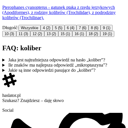
Pterophanes cyanopterus - gatunek ptaka z rzędu jerzykowych
(Apodiformes), z rodziny
kolibró
w (Trochilidae), z podrodziny
kolibró
w (Trochilinae).
Długość:
Wszystkie
4
(2)
5
(5)
6
(4)
7
(6)
8
(6)
9
(1)
10
(3)
11
(3)
12
(2)
13
(2)
15
(1)
16
(1)
18
(2)
19
(1)
FAQ: koliber
Jaka jest najtrafniejsza odpowiedź na hasło „koliber”?
Ile znaków ma najlepsza odpowiedź „mikroptaszyna”?
Jakie są inne odpowiedzi pasujące do „koliber”?
haslator.pl
Szukasz? Znajdziesz – daję słowo
Social