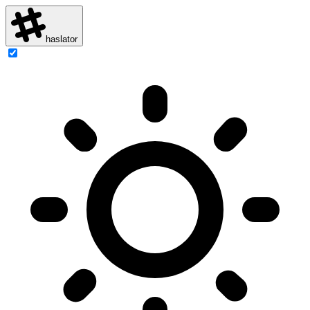
haslator