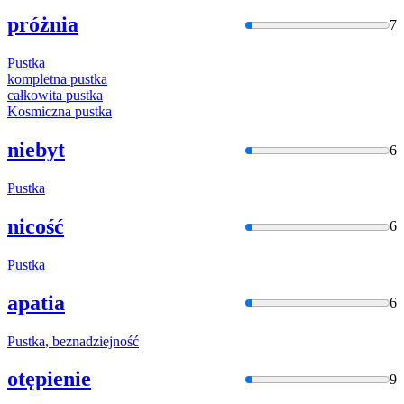
próżnia
7
Pustka
kompletna
pustka
całkowita
pustka
Kosmiczna
pustka
niebyt
6
Pustka
nicość
6
Pustka
apatia
6
Pustka
, beznadziejność
otępienie
9