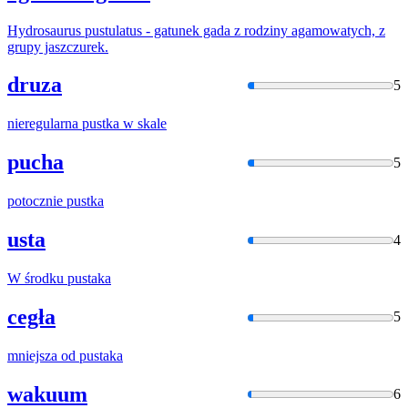
Hydrosaurus
pustulat
us - gatunek gada z rodziny agamowatych, z
grupy jaszczurek.
druza
5
nieregularna
pustka
w skale
pucha
5
potocznie
pustka
usta
4
W środku
pustaka
cegła
5
mniejsza od
pustaka
wakuum
6