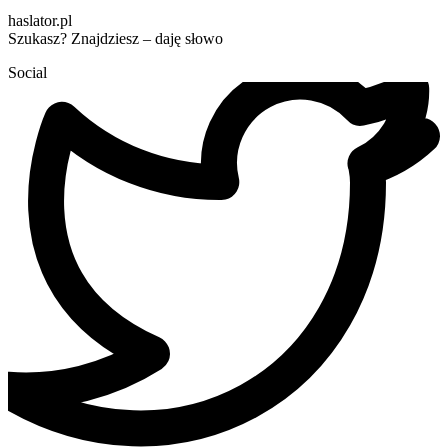
haslator.pl
Szukasz? Znajdziesz – daję słowo
Social