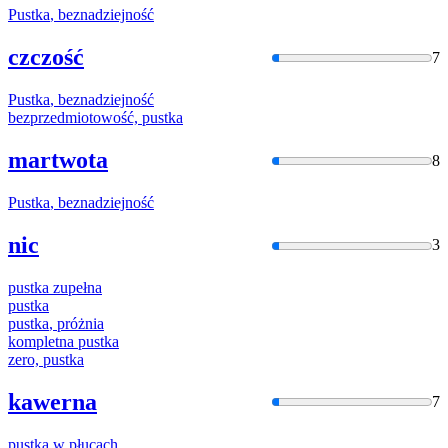
Pustka
, beznadziejność
czczość
7
Pustka
, beznadziejność
bezprzedmiotowość,
pustka
martwota
8
Pustka
, beznadziejność
nic
3
pustka
zupełna
pustka
pustka
, próżnia
kompletna
pustka
zero,
pustka
kawerna
7
pustka
w płucach