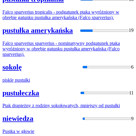
Falco sparverius tropicalis - podgatunek ptaka wyróżniony w
obrębie gatunku
pustułka
amerykańska (Falco sparverius).
pustułka amerykańska
19
Falco sparverius sparverius - nominatywny podgatunek ptaka
wyróżniony w obrębie gatunku
pustułka
amerykańska (Falco
sparverius).
sokolę
6
pisklę
pustułki
pustułeczka
11
Ptak drapieżny z rodziny sokołowatych, mniejszy od
pustułki
niewiedza
9
Pustka
w głowie