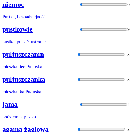
niemoc
6
Pustka
, beznadziejność
pustkowie
9
pustka
, pustać, ustronie
pułtuszczanin
13
mieszkaniec
Pułtuska
pułtuszczanka
13
mieszkanka
Pułtuska
jama
4
podziemna
pustka
agama żaglowa
12