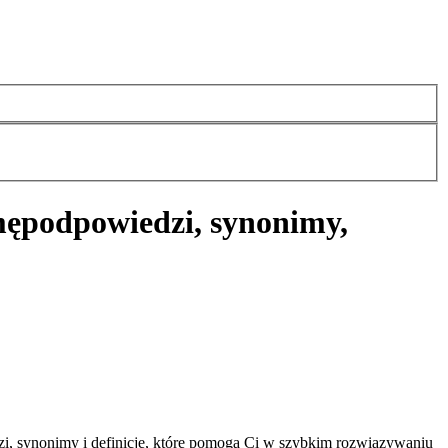
mę
podpowiedzi, synonimy,
i, synonimy i definicje, które pomogą Ci w szybkim rozwiązywaniu