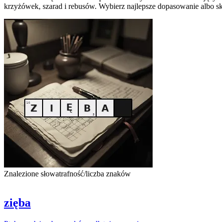
krzyżówek, szarad i rebusów. Wybierz najlepsze dopasowanie albo sk
Znalezione słowa
trafność/liczba znaków
zięba