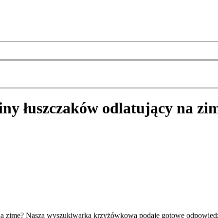
iny łuszczaków odlatujący na zi
y na zimę? Nasza wyszukiwarka krzyżówkowa podaje gotowe odpowiedz