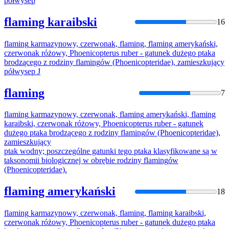
półwysep
flaming karaibski
16
flaming
karmazynowy, czerwonak,
flaming
,
flaming
amerykański,
czerwonak różowy, Phoenicopterus ruber - gatunek dużego ptaka
brodzącego z rodziny
flaming
ów (Phoenicopteridae), zamieszkujący
półwysep J
flaming
7
flaming
karmazynowy, czerwonak,
flaming
amerykański,
flaming
karaibski, czerwonak różowy, Phoenicopterus ruber - gatunek
dużego ptaka brodzącego z rodziny
flaming
ów (Phoenicopteridae),
zamieszkujący
ptak wodny; poszczególne gatunki tego ptaka klasyfikowane są w
taksonomii biologicznej w obrębie rodziny
flaming
ów
(Phoenicopteridae).
flaming amerykański
18
flaming
karmazynowy, czerwonak,
flaming
,
flaming
karaibski,
czerwonak różowy, Phoenicopterus ruber - gatunek dużego ptaka