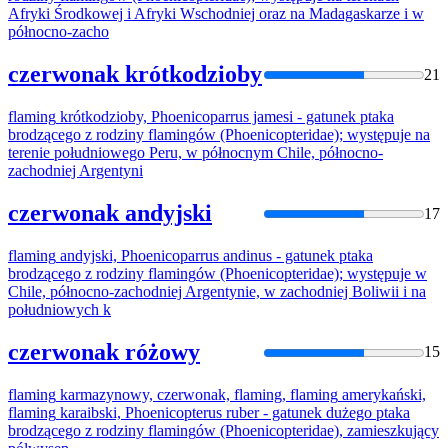
Afryki Środkowej i Afryki Wschodniej oraz na Madagaskarze i w
północno-zacho
czerwonak krótkodzioby
21
flaming
krótkodzioby, Phoenicoparrus jamesi - gatunek ptaka
brodzącego z rodziny
flaming
ów (Phoenicopteridae); występuje na
terenie południowego Peru, w północnym Chile, północno-
zachodniej Argentyni
czerwonak andyjski
17
flaming
andyjski, Phoenicoparrus andinus - gatunek ptaka
brodzącego z rodziny
flaming
ów (Phoenicopteridae); występuje w
Chile, północno-zachodniej Argentynie, w zachodniej Boliwii i na
południowych k
czerwonak różowy
15
flaming
karmazynowy, czerwonak,
flaming
,
flaming
amerykański,
flaming
karaibski, Phoenicopterus ruber - gatunek dużego ptaka
brodzącego z rodziny
flaming
ów (Phoenicopteridae), zamieszkujący