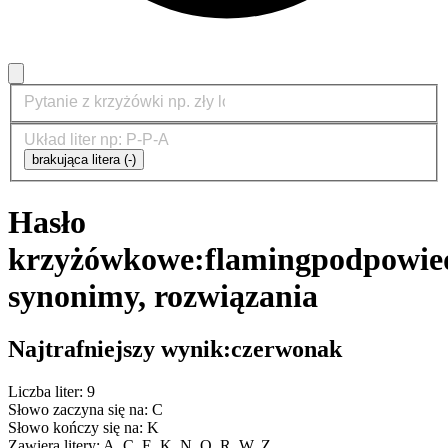
brakująca litera (-)
Hasło
krzyżówkowe:
flaming
podpowied
synonimy, rozwiązania
Najtrafniejszy wynik:
czerwonak
Liczba liter: 9
Słowo zaczyna się na: C
Słowo kończy się na: K
Zawiera litery: A, C, E, K, N, O, R, W, Z