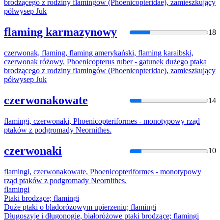
brodzącego z rodziny
flaming
ów (Phoenicopteridae), zamieszkujący
półwysep Juk
flaming karmazynowy
18
czerwonak,
flaming
,
flaming
amerykański,
flaming
karaibski,
czerwonak różowy, Phoenicopterus ruber - gatunek dużego ptaka
brodzącego z rodziny
flaming
ów (Phoenicopteridae), zamieszkujący
półwysep Juk
czerwonakowate
14
flaming
i, czerwonaki, Phoenicopteriformes - monotypowy rząd
ptaków z podgromady Neornithes.
czerwonaki
10
flaming
i, czerwonakowate, Phoenicopteriformes - monotypowy
rząd ptaków z podgromady Neornithes.
flaming
i
Ptaki brodzące;
flaming
i
Duże ptaki o bladoróżowym upierzeniu;
flaming
i
Długoszyje i długonogie, białoróżowe ptaki brodzące;
flaming
i