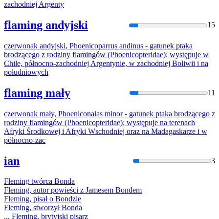
zachodniej Argenty
flaming andyjski
15
czerwonak andyjski, Phoenicoparrus andinus - gatunek ptaka
brodzącego z rodziny
flaming
ów (Phoenicopteridae); występuje w
Chile, północno-zachodniej Argentynie, w zachodniej Boliwii i na
południowych
flaming mały
11
czerwonak mały, Phoeniconaias minor - gatunek ptaka brodzącego z
rodziny
flaming
ów (Phoenicopteridae); występuje na terenach
Afryki Środkowej i Afryki Wschodniej oraz na Madagaskarze i w
północno-zac
ian
3
Fleming
twórca Bonda
Fleming
, autor powieści z Jamesem Bondem
Fleming
, pisał o Bondzie
Fleming
, stworzył Bonda
...
Fleming
, brytyjski pisarz