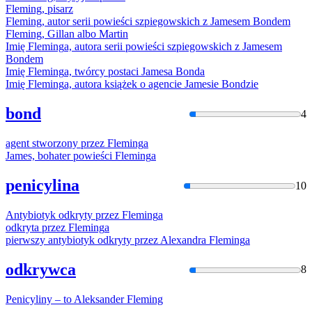
Fleming
, pisarz
Fleming
, autor serii powieści szpiegowskich z Jamesem Bondem
Fleming
, Gillan albo Martin
Imię
Fleming
a, autora serii powieści szpiegowskich z Jamesem
Bondem
Imię
Fleming
a, twórcy postaci Jamesa Bonda
Imię
Fleming
a, autora książek o agencie Jamesie Bondzie
bond
4
agent stworzony przez
Fleming
a
James, bohater powieści
Fleming
a
penicylina
10
Antybiotyk odkryty przez
Fleming
a
odkryta przez
Fleming
a
pierwszy antybiotyk odkryty przez Alexandra
Fleming
a
odkrywca
8
Penicyliny – to Aleksander
Fleming