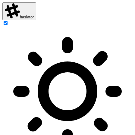
haslator