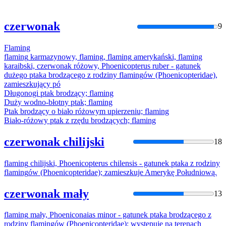
czerwonak
9
Flaming
flaming
karmazynowy,
flaming
,
flaming
amerykański,
flaming
karaibski, czerwonak różowy, Phoenicopterus ruber - gatunek
dużego ptaka brodzącego z rodziny
flaming
ów (Phoenicopteridae),
zamieszkujący pó
Długonogi ptak brodzący;
flaming
Duży wodno-błotny ptak;
flaming
Ptak brodzący o biało różowym upierzeniu;
flaming
Biało-różowy ptak z rzędu brodzących;
flaming
czerwonak chilijski
18
flaming
chilijski, Phoenicopterus chilensis - gatunek ptaka z rodziny
flaming
ów (Phoenicopteridae); zamieszkuje Amerykę Południową.
czerwonak mały
13
flaming
mały, Phoeniconaias minor - gatunek ptaka brodzącego z
rodziny
flaming
ów (Phoenicopteridae); występuje na terenach