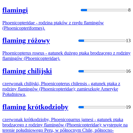
flamingi
8
Phoenicopteridae - rodzina ptaków z rzędu
flaming
ów
(Phoenicopteriformes).
flaming różowy
13
Phoenicopterus roseus - gatunek dużego ptaka brodzącego z rodziny
flaming
ów (Phoenicopteridae).
flaming chilijski
16
czerwonak chilijski, Phoenicopterus chilensis - gatunek ptaka z
rodziny
flaming
ów (Phoenicopteridae); zamieszkuje Amerykę
Południową.
flaming krótkodzioby
19
czerwonak krótkodzioby, Phoenicoparrus jamesi - gatunek ptaka
brodzącego z rodziny
flaming
ów (Phoenicopteridae); występuje na
terenie południowego Peru, w północnym Chile, północno-