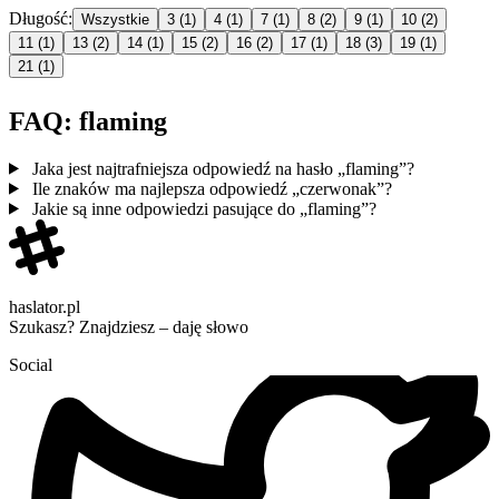
Długość:
Wszystkie
3
(1)
4
(1)
7
(1)
8
(2)
9
(1)
10
(2)
11
(1)
13
(2)
14
(1)
15
(2)
16
(2)
17
(1)
18
(3)
19
(1)
21
(1)
FAQ: flaming
Jaka jest najtrafniejsza odpowiedź na hasło „flaming”?
Ile znaków ma najlepsza odpowiedź „czerwonak”?
Jakie są inne odpowiedzi pasujące do „flaming”?
haslator.pl
Szukasz? Znajdziesz – daję słowo
Social