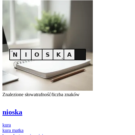
Znalezione słowa
trafność/liczba znaków
nioska
kura
kura
matka