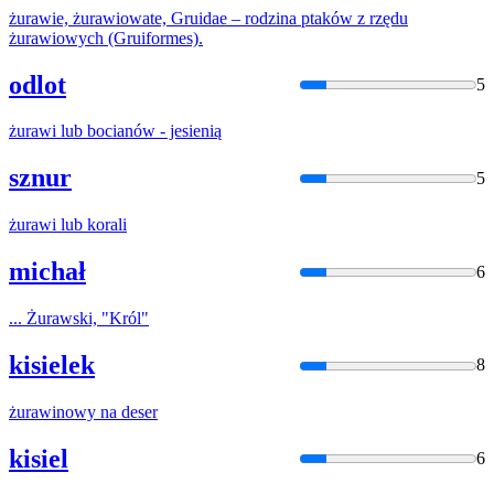
żuraw
ie,
żuraw
iowate, Gruidae – rodzina ptaków z rzędu
żuraw
iowych (Gruiformes).
odlot
5
żuraw
i lub bocianów - jesienią
sznur
5
żuraw
i lub korali
michał
6
...
Żuraw
ski, "Król"
kisielek
8
żuraw
inowy na deser
kisiel
6