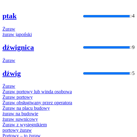
ptak
4
Żuraw
żuraw
japoński
dźwignica
9
Żuraw
dźwig
5
Żuraw
Żuraw
portowy lub winda osobowa
Żuraw
portowy
Żuraw
obsługiwany przez operatora
Żuraw
na placu budowy
żuraw
na budowie
żuraw
suwnicowy
Żuraw
z wysięgnikiem
portowy
żuraw
Portowy – to
żuraw