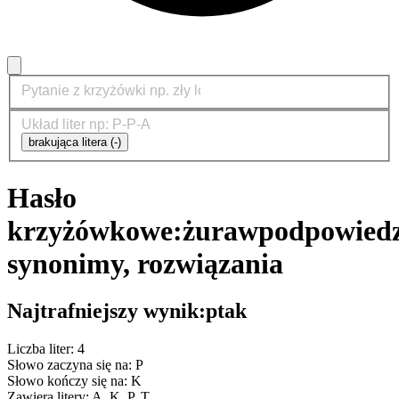
brakująca litera (-)
Hasło
krzyżówkowe:
żuraw
podpowiedz
synonimy, rozwiązania
Najtrafniejszy wynik:
ptak
Liczba liter: 4
Słowo zaczyna się na: P
Słowo kończy się na: K
Zawiera litery: A, K, P, T