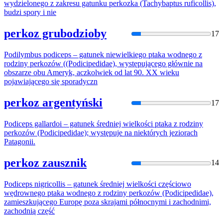
wydzielonego z zakresu gatunku
perkoz
ka (Tachybaptus ruficollis),
budzi spory i nie
perkoz grubodzioby
17
Podilymbus podiceps – gatunek niewielkiego ptaka wodnego z
rodziny
perkoz
ów ((Podicipedidae), występującego głównie na
obszarze obu Ameryk, aczkolwiek od lat 90. XX wieku
pojawiającego się sporadyczn
perkoz argentyński
17
Podiceps gallardoi – gatunek średniej wielkości ptaka z rodziny
perkoz
ów (Podicipedidae); występuje na niektórych jeziorach
Patagonii.
perkoz zausznik
14
Podiceps nigricollis – gatunek średniej wielkości częściowo
wędrownego ptaka wodnego z rodziny
perkoz
ów (Podicipedidae),
zamieszkującego Europę poza skrajami północnymi i zachodnimi,
zachodnią część