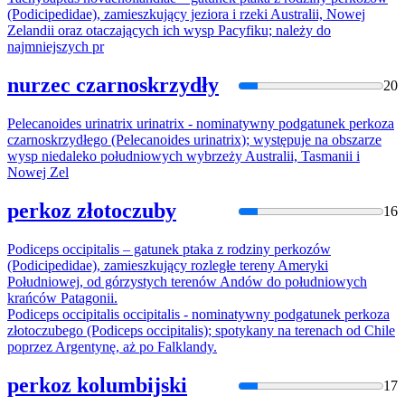
(Podicipedidae), zamieszkujący jeziora i rzeki Australii, Nowej
Zelandii oraz otaczających ich wysp Pacyfiku; należy do
najmniejszych pr
nurzec czarnoskrzydły
20
Pelecanoides urinatrix urinatrix - nominatywny podgatunek
perkoz
a
czarnoskrzydłego (Pelecanoides urinatrix); występuje na obszarze
wysp niedaleko południowych wybrzeży Australii, Tasmanii i
Nowej Zel
perkoz złotoczuby
16
Podiceps occipitalis – gatunek ptaka z rodziny
perkoz
ów
(Podicipedidae), zamieszkujący rozległe tereny Ameryki
Południowej, od górzystych terenów Andów do południowych
krańców Patagonii.
Podiceps occipitalis occipitalis - nominatywny podgatunek
perkoz
a
złotoczubego (Podiceps occipitalis); spotykany na terenach od Chile
poprzez Argentynę, aż po Falklandy.
perkoz kolumbijski
17