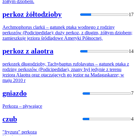
żółtym dziobem.
perkoz żółtodzioby
17
Aechmophorus clarkii – gatunek ptaka wodnego z rodziny
perkoz
ów (Podicipedidae); duży
perkoz
, z długim, żółtym dziobem;
zamieszkuje jeziora śródlądowe Ameryki Północnej.
perkoz z alaotra
14
perkoz
ek długodzioby, Tachybaptus rufolavatus – gatunek ptaka z
rodziny
perkoz
ów (Podicipedidae), znany był jedynie z terenu
jeziora Alaotra oraz otaczających go jezior na Madagaskarze; w
maju 2010 r
gniazdo
7
Perkoz
a – pływające
czub
4
"fryzura"
perkoz
a