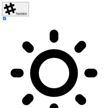
haslator