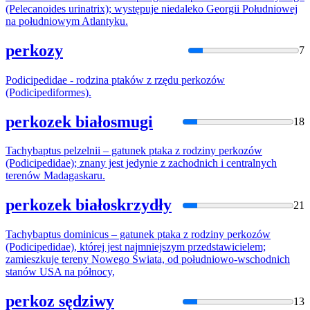
(Pelecanoides urinatrix); występuje niedaleko Georgii Południowej
na południowym Atlantyku.
perkozy
7
Podicipedidae - rodzina ptaków z rzędu
perkoz
ów
(Podicipediformes).
perkozek białosmugi
18
Tachybaptus pelzelnii – gatunek ptaka z rodziny
perkoz
ów
(Podicipedidae); znany jest jedynie z zachodnich i centralnych
terenów Madagaskaru.
perkozek białoskrzydły
21
Tachybaptus dominicus – gatunek ptaka z rodziny
perkoz
ów
(Podicipedidae), której jest najmniejszym przedstawicielem;
zamieszkuje tereny Nowego Świata, od południowo-wschodnich
stanów USA na północy,
perkoz sędziwy
13