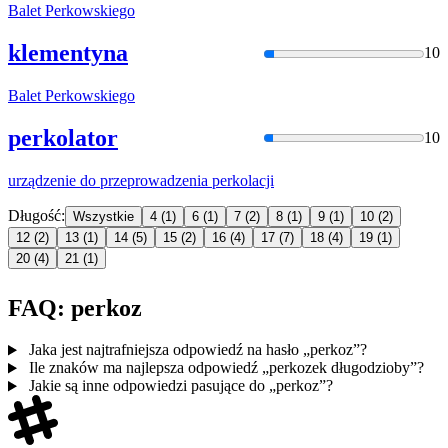
Balet
Perkow
skiego
klementyna
10
Balet
Perkow
skiego
perkolator
10
urządzenie do przeprowadzenia
perkol
acji
Długość:
Wszystkie
4
(1)
6
(1)
7
(2)
8
(1)
9
(1)
10
(2)
12
(2)
13
(1)
14
(5)
15
(2)
16
(4)
17
(7)
18
(4)
19
(1)
20
(4)
21
(1)
FAQ: perkoz
Jaka jest najtrafniejsza odpowiedź na hasło „perkoz”?
Ile znaków ma najlepsza odpowiedź „perkozek długodzioby”?
Jakie są inne odpowiedzi pasujące do „perkoz”?