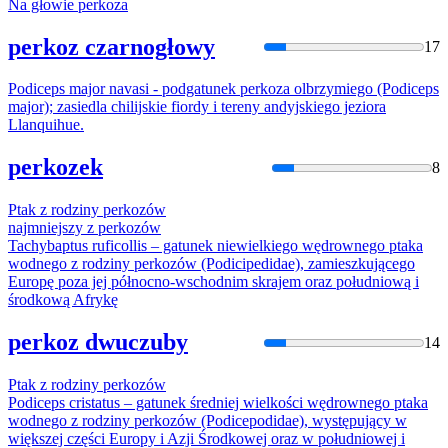
Na głowie
perkoz
a
perkoz czarnogłowy
17
Podiceps major navasi - podgatunek
perkoz
a olbrzymiego (Podiceps
major); zasiedla chilijskie fiordy i tereny andyjskiego jeziora
Llanquihue.
perkozek
8
Ptak z rodziny
perkoz
ów
najmniejszy z
perkoz
ów
Tachybaptus ruficollis – gatunek niewielkiego wędrownego ptaka
wodnego z rodziny
perkoz
ów (Podicipedidae), zamieszkującego
Europę poza jej północno-wschodnim skrajem oraz południową i
środkową Afrykę
perkoz dwuczuby
14
Ptak z rodziny
perkoz
ów
Podiceps cristatus – gatunek średniej wielkości wędrownego ptaka
wodnego z rodziny
perkoz
ów (Podicepodidae), występujący w
większej części Europy i Azji Środkowej oraz w południowej i