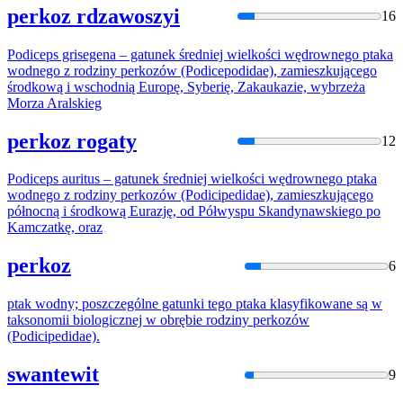
perkoz rdzawoszyi
16
Podiceps grisegena – gatunek średniej wielkości wędrownego ptaka
wodnego z rodziny
perkoz
ów (Podicepodidae), zamieszkującego
środkową i wschodnią Europę, Syberię, Zakaukazie, wybrzeża
Morza Aralskieg
perkoz rogaty
12
Podiceps auritus – gatunek średniej wielkości wędrownego ptaka
wodnego z rodziny
perkoz
ów (Podicipedidae), zamieszkującego
północną i środkową Eurazję, od Półwyspu Skandynawskiego po
Kamczatkę, oraz
perkoz
6
ptak wodny; poszczególne gatunki tego ptaka klasyfikowane są w
taksonomii biologicznej w obrębie rodziny
perkoz
ów
(Podicipedidae).
swantewit
9