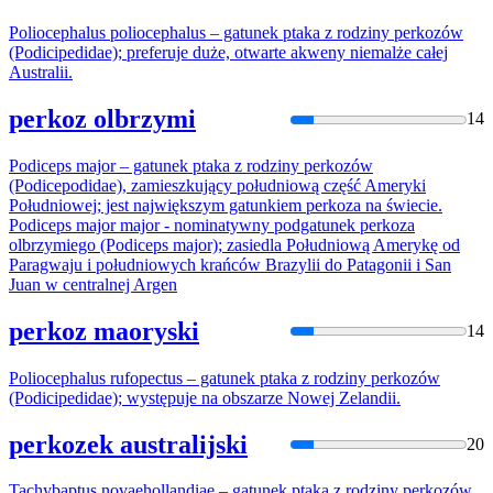
Poliocephalus poliocephalus – gatunek ptaka z rodziny
perkoz
ów
(Podicipedidae); preferuje duże, otwarte akweny niemalże całej
Australii.
perkoz olbrzymi
14
Podiceps major – gatunek ptaka z rodziny
perkoz
ów
(Podicepodidae), zamieszkujący południową część Ameryki
Południowej; jest największym gatunkiem
perkoz
a na świecie.
Podiceps major major - nominatywny podgatunek
perkoz
a
olbrzymiego (Podiceps major); zasiedla Południową Amerykę od
Paragwaju i południowych krańców Brazylii do Patagonii i San
Juan w centralnej Argen
perkoz maoryski
14
Poliocephalus rufopectus – gatunek ptaka z rodziny
perkoz
ów
(Podicipedidae); występuje na obszarze Nowej Zelandii.
perkozek australijski
20
Tachybaptus novaehollandiae – gatunek ptaka z rodziny
perkoz
ów