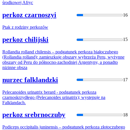
środkowej Afryc
perkoz czarnoszyi
16
Ptak z rodziny
perkoz
ów
perkoz chilijski
15
Rollandia rolland chilensis – podgatunek
perkoz
a białoczubego
(Rollandia rolland); zamieszkuje obszary wybrzeża Peru, wyżynne
obszary od Peru do północno-zachodniej Argentyny, a ponadto
nizinne obsza
nurzec falklandzki
17
Pelecanoides urinatrix berard - podgatunek
perkoz
a
czarnoskrzydłego (Pelecanoides urinatrix); występuje na
Falklandach.
perkoz srebrnoczuby
18
Podiceps occipitalis juninensis – podgatunek
perkoz
a złotoczubego