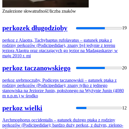
Znalezione słowa
trafność/liczba znaków
perkozek długodzioby
19
perkoz
z Alaotra, Tachybaptus rufolavatus – gatunek ptaka z
rodziny
perkoz
ów (Podicipedidae), znany był jedynie z terenu
jeziora Alaotra oraz otaczających go jezior na Madagaskarze; w
maju 2010 r. mi
perkoz taczanowskiego
20
perkoz
srebrnoczuby, Podiceps taczanowskii – gatunek ptaka z
rodziny
perkoz
ów (Podicipedidae); znany tylko z jednego
stanowiska na Jeziorze Junin, położonego na Wyżynie Junin (4080
m n.p.m.) w środko
perkoz wielki
12
Aechmophorus occidentalis – gatunek dużego ptaka z rodziny
perkoz
ów (Podicipedidae); bardzo duży
perkoz
, z dużym, zielono-