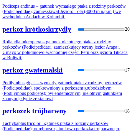
Podiceps andinus – gatunek wymarłego ptaka z rodziny
perkoz
ów
(Podicipedidae); zamieszkiwał Jezioro Tota (3000 m n.p.m.) we
wschodnich Andach w Kolumbii.
perkoz krótkoskrzydły
20
Rollandia microptera – gatunek nielotnego ptaka z rodziny
perkoz
ów (Podicipedidae), zamieszkujący tereny jezior Arapa i
Umayo w południowo-wschodniej części Peru oraz jeziora Titicaca
w Boliwii.
perkoz gwatemalski
17
Podilymbus gigas – wymarły gatunek ptaka z rodziny
perkoz
ów
(Podicipedidae), spokrewniony z
perkoz
em grubodziobym
(Podilymbus podiceps); był endemicznym, nielotnym gatunkiem
znanym jedynie ze stanowi
perkozek trójbarwny
18
Tachybaptus tricolor - gatunek ptaka z rodziny
perkoz
ów
(Podicipedidae); odrębność gatunkowa
perkoz
ka trójbarwnego,