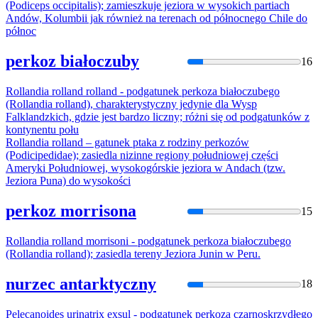
(Podiceps occipitalis); zamieszkuje jeziora w wysokich partiach
Andów, Kolumbii jak również na terenach od północnego Chile do
północ
perkoz białoczuby
16
Rollandia rolland rolland - podgatunek
perkoz
a białoczubego
(Rollandia rolland), charakterystyczny jedynie dla Wysp
Falklandzkich, gdzie jest bardzo liczny; różni się od podgatunków z
kontynentu połu
Rollandia rolland – gatunek ptaka z rodziny
perkoz
ów
(Podicipedidae); zasiedla nizinne regiony południowej części
Ameryki Południowej, wysokogórskie jeziora w Andach (tzw.
Jeziora Puna) do wysokości
perkoz morrisona
15
Rollandia rolland morrisoni - podgatunek
perkoz
a białoczubego
(Rollandia rolland); zasiedla tereny Jeziora Junin w Peru.
nurzec antarktyczny
18
Pelecanoides urinatrix exsul - podgatunek
perkoz
a czarnoskrzydłego