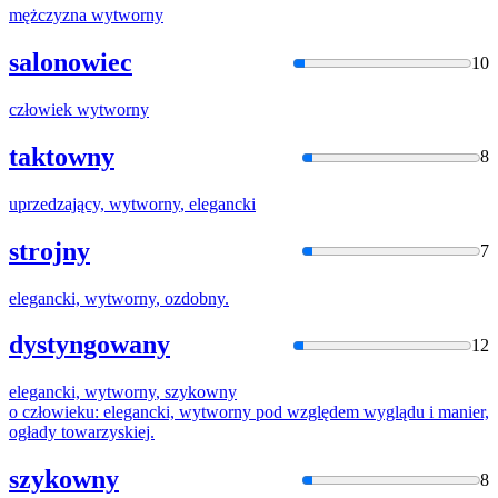
mężczyzna
wytworny
salonowiec
10
człowiek
wytworny
taktowny
8
uprzedzający,
wytworny
, elegancki
strojny
7
elegancki,
wytworny
, ozdobny.
dystyngowany
12
elegancki,
wytworny
, szykowny
o człowieku: elegancki,
wytworny
pod względem wyglądu i manier,
ogłady towarzyskiej.
szykowny
8