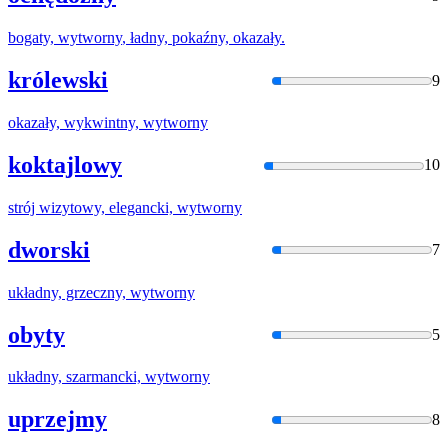
bogaty,
wytworny
, ładny, pokaźny, okazały.
królewski
9
okazały, wykwintny,
wytworny
koktajlowy
10
strój wizytowy, elegancki,
wytworny
dworski
7
układny, grzeczny,
wytworny
obyty
5
układny, szarmancki,
wytworny
uprzejmy
8