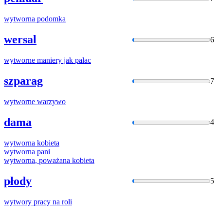
wytworna
podomka
wersal
6
wytworne
maniery jak pałac
szparag
7
wytworne
warzywo
dama
4
wytworna
kobieta
wytworna
pani
wytworna
, poważana kobieta
płody
5
wytwory
pracy na roli