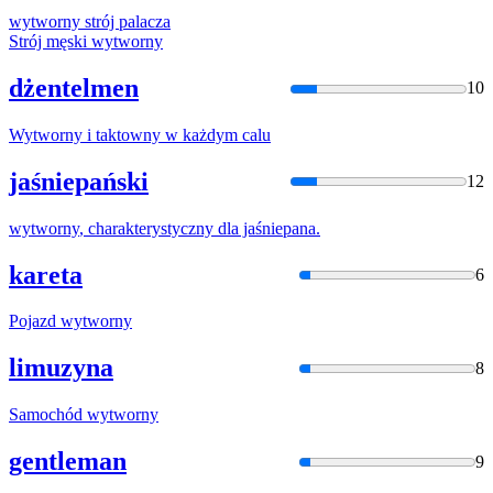
wytworny
strój palacza
Strój męski
wytworny
dżentelmen
10
Wytworny
i taktowny w każdym calu
jaśniepański
12
wytworny
, charakterystyczny dla jaśniepana.
kareta
6
Pojazd
wytworny
limuzyna
8
Samochód
wytworny
gentleman
9