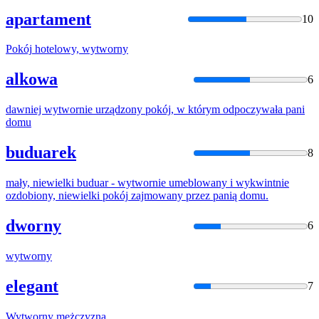
apartament
10
Pokój
hotelowy,
wytworny
alkowa
6
dawniej
wytwornie
urządzony
pokój
, w którym odpoczywała pani
domu
buduarek
8
mały, niewielki buduar -
wytwornie
umeblowany i wykwintnie
ozdobiony, niewielki
pokój
zajmowany przez panią domu.
dworny
6
wytworny
elegant
7
Wytworny
mężczyzna