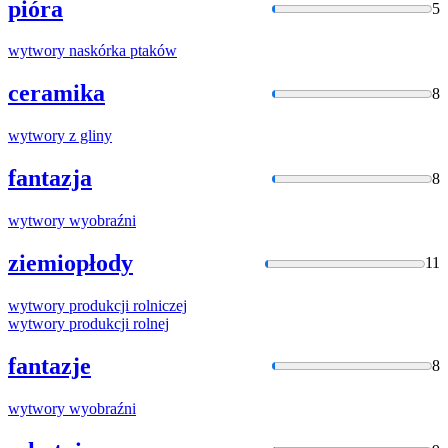
pióra
5
wytwory
naskórka ptaków
ceramika
8
wytwory
z gliny
fantazja
8
wytwory
wyobraźni
ziemiopłody
11
wytwory
produkcji rolniczej
wytwory
produkcji rolnej
fantazje
8
wytwory
wyobraźni