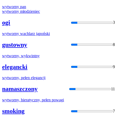
wytworny
pan
wytworny
młodzieniec
ogi
3
wytworny
wachlarz japoński
gustowny
8
wytworny
, wykwintny
elegancki
9
wytworny
, pełen elegancji
namaszczony
11
wytworny
, hieratyczny, pełen powagi
smoking
7