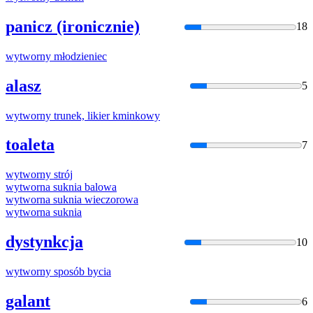
panicz (ironicznie)
18
wytworny
młodzieniec
alasz
5
wytworny
trunek, likier kminkowy
toaleta
7
wytworny
strój
wytworna
suknia balowa
wytworna
suknia wieczorowa
wytworna
suknia
dystynkcja
10
wytworny
sposób bycia
galant
6