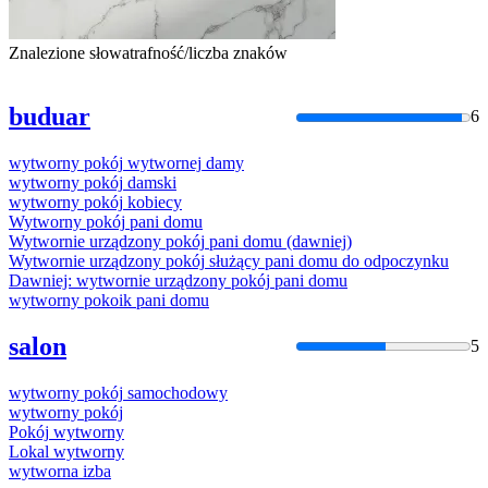
Znalezione słowa
trafność/liczba znaków
buduar
6
wytworny
pokój
wytwornej
damy
wytworny
pokój
dam
ski
wytworny
pokój
kobiecy
Wytworny
pokój
pani domu
Wytwornie
urządzony
pokój
pani domu (dawniej)
Wytwornie
urządzony
pokój
służący pani domu do odpoczynku
Dawniej:
wytwornie
urządzony
pokój
pani domu
wytworny
pokoik pani domu
salon
5
wytworny
pokój
samochodowy
wytworny
pokój
Pokój
wytworny
Lokal
wytworny
wytworna
izba