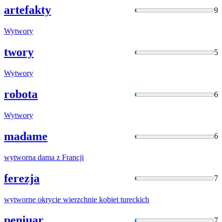
artefakty
9
Wytwory
twory
5
Wytwory
robota
6
Wytwory
madame
6
wytworna
dam
a z Francji
ferezja
7
wytworne
okrycie wierzchnie kobiet tureckich
peniuar
7