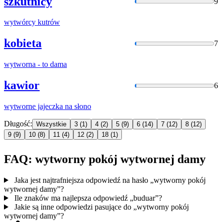
szkutnicy
9
wytwórcy
kutrów
kobieta
7
wytworna
- to
dam
a
kawior
6
wytworne
jajeczka na słono
Długość:
Wszystkie
3
(1)
4
(2)
5
(9)
6
(14)
7
(12)
8
(12)
9
(9)
10
(8)
11
(4)
12
(2)
18
(1)
FAQ: wytworny pokój wytwornej damy
Jaka jest najtrafniejsza odpowiedź na hasło „wytworny pokój
wytwornej damy”?
Ile znaków ma najlepsza odpowiedź „buduar”?
Jakie są inne odpowiedzi pasujące do „wytworny pokój
wytwornej damy”?