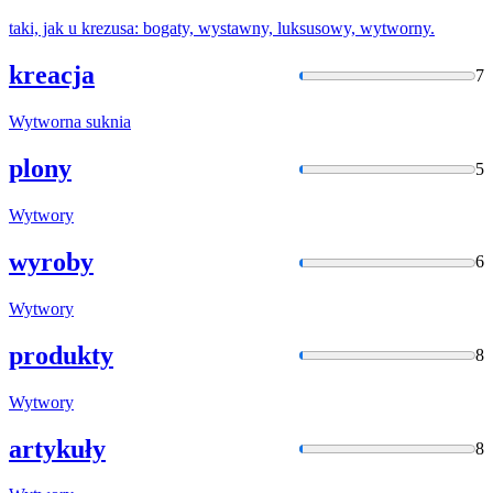
taki, jak u krezusa: bogaty, wystawny, luksusowy,
wytworny
.
kreacja
7
Wytworna
suknia
plony
5
Wytwory
wyroby
6
Wytwory
produkty
8
Wytwory
artykuły
8