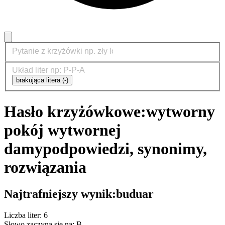
brakująca litera (-)
Hasło krzyżówkowe:
wytworny
pokój wytwornej
damy
podpowiedzi, synonimy,
rozwiązania
Najtrafniejszy wynik:
buduar
Liczba liter: 6
Słowo zaczyna się na: B