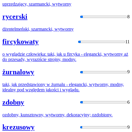
uprzedzający, szarmancki,
wytworny
rycerski
8
dżentelmeński, szarmancki,
wytworny
fircykowaty
11
o wyglądzie człowieka: taki, jak u fircyka - elegancki,
wytworny
aż
do przesady, wyraziście strojny, modny.
żurnalowy
9
taki, jak przedstawiony w żurnalu - elegancki,
wytworny
, modny,
idealny pod względem jakości i wyglądu.
zdobny
6
ozdobny, kunsztowny,
wytworny
, dekoracyjny; ozdobiony.
krezusowy
9