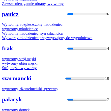
Zawsze nienagannie ubrany,
wytworny
panicz
6
Wytworny
, rozpieszczony młodzieniec
wytworny
młodzieniec
Wytworny
młodzieniec, syn szlachcica
Wytworny
młodzieniec przyzwyczajony do wygodnictwa
frak
4
wytworny
strój męski
wytworny
ubiór męski
Strój męski
wytworny
szarmancki
10
wytworny
, dżentelmeński, grzeczny
pałacyk
7
wytworny
domek