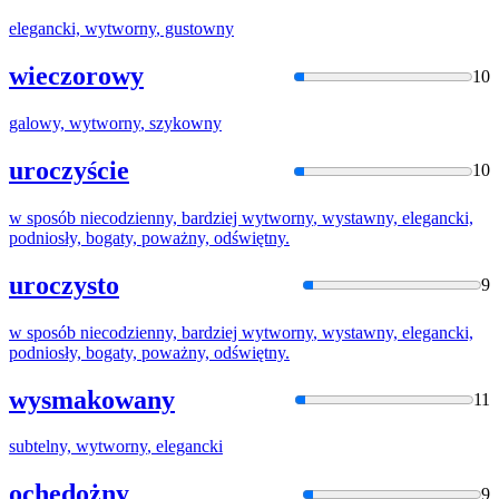
elegancki,
wytworny
, gustowny
wieczorowy
10
galowy,
wytworny
, szykowny
uroczyście
10
w sposób niecodzienny, bardziej
wytworny
, wystawny, elegancki,
podniosły, bogaty, poważny, odświętny.
uroczysto
9
w sposób niecodzienny, bardziej
wytworny
, wystawny, elegancki,
podniosły, bogaty, poważny, odświętny.
wysmakowany
11
subtelny,
wytworny
, elegancki
ochędożny
9