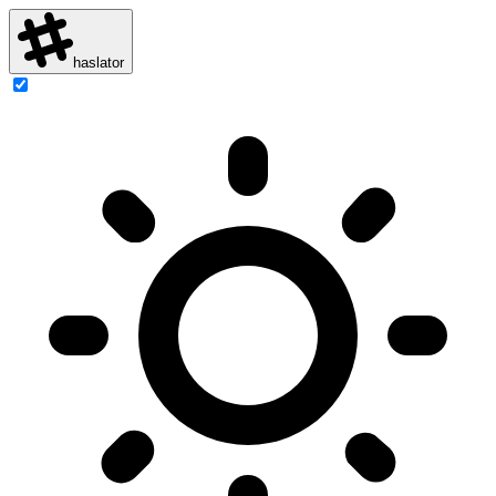
haslator