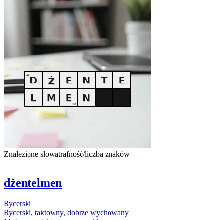
Znalezione słowa
trafność/liczba znaków
dżentelmen
Rycerski
Rycerski
, taktowny, dobrze wychowany