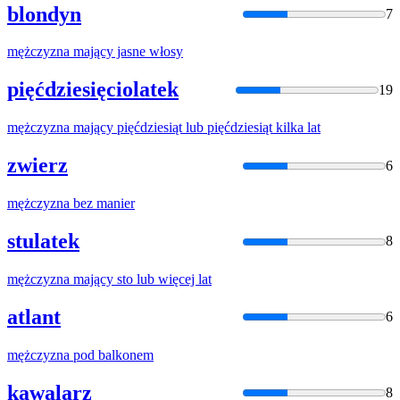
blondyn
7
mężczyzna
mający jasne włosy
pięćdziesięciolatek
19
mężczyzna
mający pięćdziesiąt lub pięćdziesiąt kilka lat
zwierz
6
mężczyzna
bez manier
stulatek
8
mężczyzna
mający sto lub więcej lat
atlant
6
mężczyzna
pod balkonem
kawalarz
8