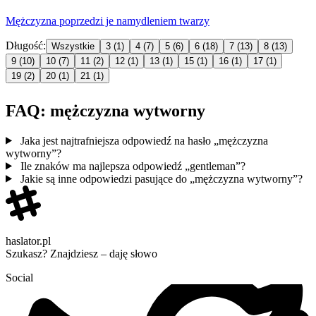
Mężczyzna
poprzedzi je namydleniem twarzy
Długość:
Wszystkie
3
(1)
4
(7)
5
(6)
6
(18)
7
(13)
8
(13)
9
(10)
10
(7)
11
(2)
12
(1)
13
(1)
15
(1)
16
(1)
17
(1)
19
(2)
20
(1)
21
(1)
FAQ: mężczyzna wytworny
Jaka jest najtrafniejsza odpowiedź na hasło „mężczyzna
wytworny”?
Ile znaków ma najlepsza odpowiedź „gentleman”?
Jakie są inne odpowiedzi pasujące do „mężczyzna wytworny”?
haslator.pl
Szukasz? Znajdziesz – daję słowo
Social