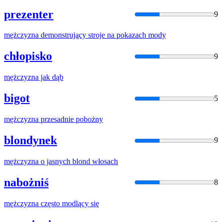
prezenter
9
mężczyzna
demonstrujący stroje na pokazach mody
chłopisko
9
mężczyzna
jak dąb
bigot
5
mężczyzna
przesadnie pobożny
blondynek
9
mężczyzna
o jasnych blond włosach
nabożniś
8
mężczyzna
często modlący się