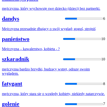
mężczyzna
, który wychowuje swe dziecko (dzieci) bez partnerki.
dandys
6
Mężczyzna
przesadnie dbający o swój wygląd; goguś, strojniś
panieństwo
10
Mężczyzna
– kawalerstwo, kobieta - ?
szkaradnik
10
mężczyzna
bardzo brzydki, budzący wstręt, odrazę swoim
wyglądem.
fatygant
8
mężczyzna
, który stara się o względy kobiety, niekiedy natarczywie.
golenie
7