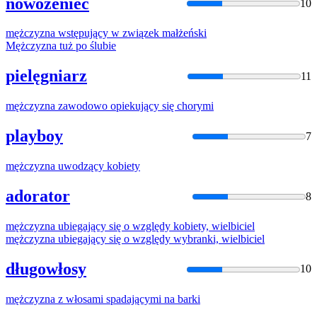
nowożeniec
10
mężczyzna
wstępujący w związek małżeński
Mężczyzna
tuż po ślubie
pielęgniarz
11
mężczyzna
zawodowo opiekujący się chorymi
playboy
7
mężczyzna
uwodzący kobiety
adorator
8
mężczyzna
ubiegający się o względy kobiety, wielbiciel
mężczyzna
ubiegający się o względy wybranki, wielbiciel
długowłosy
10
mężczyzna
z włosami spadającymi na barki