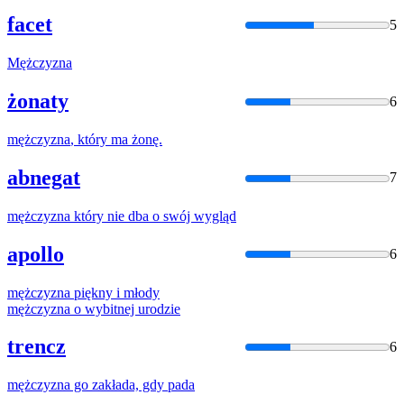
facet
5
Mężczyzna
żonaty
6
mężczyzna
, który ma żonę.
abnegat
7
mężczyzna
który nie dba o swój wygląd
apollo
6
mężczyzna
piękny i młody
mężczyzna
o wybitnej urodzie
trencz
6
mężczyzna
go zakłada, gdy pada