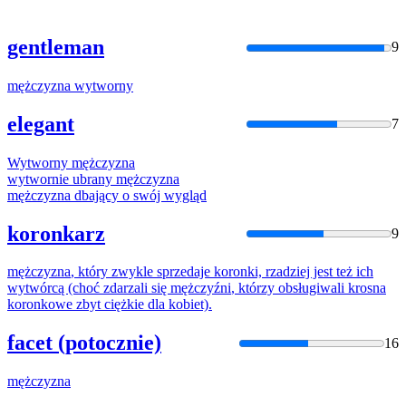
gentleman
9
mężczyzna
wytworny
elegant
7
Wytworny
mężczyzna
wytwor
nie ubrany
mężczyzna
mężczyzna
dbający o swój wygląd
koronkarz
9
mężczyzna
, który zwykle sprzedaje koronki, rzadziej jest też ich
wytwór
cą (choć zdarzali się
mężczyźni
, którzy obsługiwali krosna
koronkowe zbyt ciężkie dla kobiet).
facet (potocznie)
16
mężczyzna