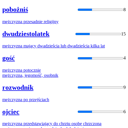
pobożniś
8
mężczyzna
przesadnie religijny
dwudziestolatek
15
mężczyzna
mający dwadzieścia lub dwadzieścia kilka lat
gość
4
mężczyzna
potocznie
mężczyzna
, jegomość, osobnik
rozwodnik
9
mężczyzna
po przejściach
ojciec
6
mężczyzna
przedstawiający do chrztu osobę chrzczoną