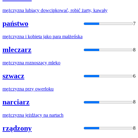
mężczyzna
lubiący dowcipkować, robić żarty, kawały
państwo
7
mężczyzna
i kobieta jako para małżeńska
mleczarz
8
mężczyzna
roznoszący mleko
szwacz
6
mężczyzna
przy owerloku
narciarz
8
mężczyzna
jeżdżący na nartach
rządzony
8