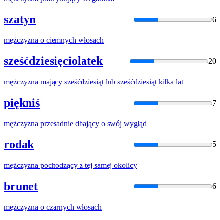
szatyn
6
mężczyzna
o ciemnych włosach
sześćdziesięciolatek
20
mężczyzna
mający sześćdziesiąt lub sześćdziesiąt kilka lat
piękniś
7
mężczyzna
przesadnie dbający o swój wygląd
rodak
5
mężczyzna
pochodzący z tej samej okolicy
brunet
6
mężczyzna
o czarnych włosach