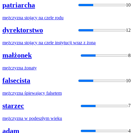
patriarcha
10
mężczyzna
stojący na czele rodu
dyrektorstwo
12
mężczyzna
stojący na czele instytucji wraz z żoną
małżonek
8
mężczyzna
żonaty
falsecista
10
mężczyzna
śpiewający falsetem
starzec
7
mężczyzna
w podeszłym wieku
adam
4