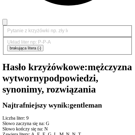
brakująca litera (-)
Hasło krzyżówkowe:
mężczyzna
wytworny
podpowiedzi,
synonimy, rozwiązania
Najtrafniejszy wynik:
gentleman
Liczba liter: 9
Słowo zaczyna się na: G
Słowo kończy się na: N
Zawiera litery: A, E, E, G, L, M, N, N, T