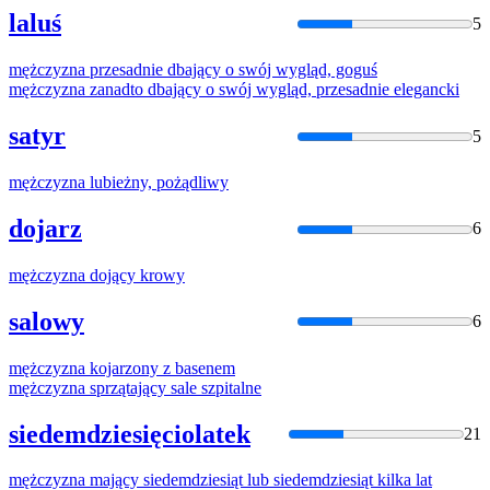
laluś
5
mężczyzna
przesadnie dbający o swój wygląd, goguś
mężczyzna
zanadto dbający o swój wygląd, przesadnie elegancki
satyr
5
mężczyzna
lubieżny, pożądliwy
dojarz
6
mężczyzna
dojący krowy
salowy
6
mężczyzna
kojarzony z basenem
mężczyzna
sprzątający sale szpitalne
siedemdziesięciolatek
21
mężczyzna
mający siedemdziesiąt lub siedemdziesiąt kilka lat