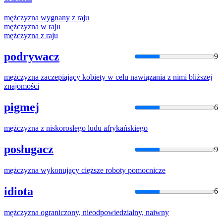
mężczyzna
wygnany z raju
mężczyzna
w raju
mężczyzna
z raju
podrywacz
9
mężczyzna
zaczepiający kobiety w celu nawiązania z nimi bliższej
znajomości
pigmej
6
mężczyzna
z niskorosłego ludu afrykańskiego
posługacz
9
mężczyzna
wykonujący cięższe roboty pomocnicze
idiota
6
mężczyzna
ograniczony, nieodpowiedzialny, naiwny