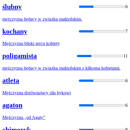
ślubny
6
mężczyzna
będący w związku małżeńskim.
kochany
7
Mężczyzna
bliski sercu kobiety
poligamista
11
mężczyzna
będący w związku małżeńskim z kilkoma kobietami.
atleta
6
Mężczyzna
dorównujący siłą bykowi
agaton
6
Mężczyzna
„od Agaty”
chimeryk
8