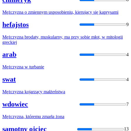
Mężczyzna
o zmiennym usposobieniu, kierujący się kaprysami
hefajstos
9
Mężczyzna
brodaty, muskularny, ma przy sobie młot, w mitologii
greckiej
arab
4
Mężczyzna
w turbanie
swat
4
Mężczyzna
kojarzący małżeństwa
wdowiec
7
Mężczyzna
, któremu zmarła żona
samotny ojciec
13