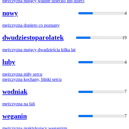
mężczyzna
mający własne dziecko lub dzieci
nowy
4
mężczyzna
dopiero co poznany
dwudziestoparolatek
19
mężczyzna
mający dwadzieścia kilka lat
luby
4
mężczyzna
miły sercu
mężczyzna
kochany, bliski sercu
wodniak
7
mężczyzna
na fali
weganin
7
mężczyzna
praktykujący weganizm