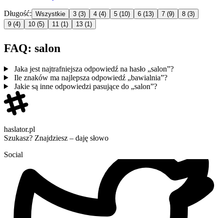
Długość:
Wszystkie
3
(3)
4
(4)
5
(10)
6
(13)
7
(9)
8
(3)
9
(4)
10
(5)
11
(1)
13
(1)
FAQ: salon
Jaka jest najtrafniejsza odpowiedź na hasło „salon”?
Ile znaków ma najlepsza odpowiedź „bawialnia”?
Jakie są inne odpowiedzi pasujące do „salon”?
haslator.pl
Szukasz? Znajdziesz – daję słowo
Social