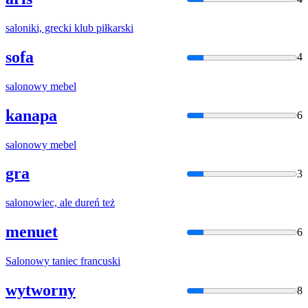
salon
iki, grecki klub piłkarski
sofa
4
salon
owy mebel
kanapa
6
salon
owy mebel
gra
3
salon
owiec, ale dureń też
menuet
6
Salon
owy taniec francuski
wytworny
8