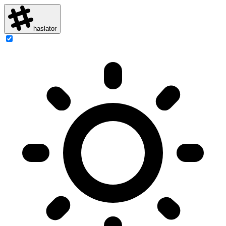
haslator