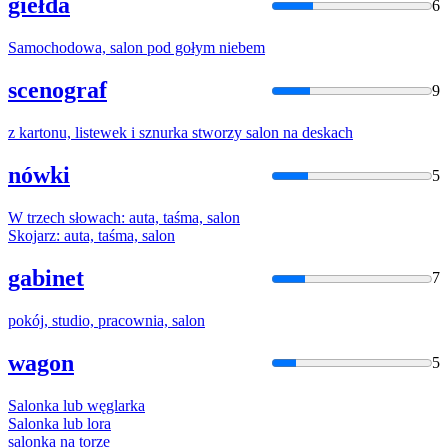
giełda
6
Samochodowa,
salon
pod gołym niebem
scenograf
9
z kartonu, listewek i sznurka stworzy
salon
na deskach
nówki
5
W trzech słowach: auta, taśma,
salon
Skojarz: auta, taśma,
salon
gabinet
7
pokój, studio, pracownia,
salon
wagon
5
Salon
ka lub węglarka
Salon
ka lub lora
salon
ka na torze