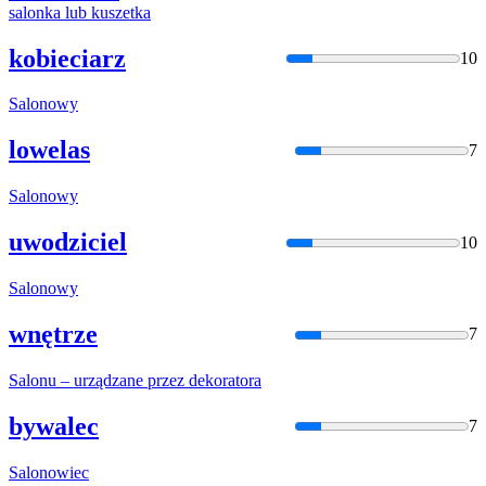
salon
ka lub kuszetka
kobieciarz
10
Salon
owy
lowelas
7
Salon
owy
uwodziciel
10
Salon
owy
wnętrze
7
Salon
u – urządzane przez dekoratora
bywalec
7
Salon
owiec