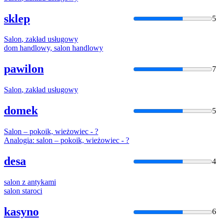
sklep
5
Salon
, zakład usługowy
dom handlowy,
salon
handlowy
pawilon
7
Salon
, zakład usługowy
domek
5
Salon
– pokoik, wieżowiec - ?
Analogia:
salon
– pokoik, wieżowiec - ?
desa
4
salon
z antykami
salon
staroci
kasyno
6