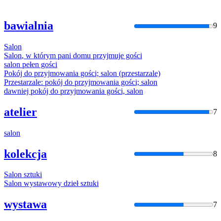
bawialnia
9
Salon
Salon
, w którym pani domu przyjmuje gości
salon
pełen gości
Pokój do przyjmowania gości;
salon
(przestarzale)
Przestarzale: pokój do przyjmowania gości;
salon
dawniej pokój do przyjmowania gości,
salon
atelier
7
salon
kolekcja
8
Salon
sztuki
Salon
wystawowy dzieł sztuki
wystawa
7