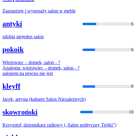
Zaaranżuje i wyposaży
salon
w meble
antyki
6
zdobią niejeden
salon
pokoik
6
Wieżowiec – domek,
salon
- ?
Analogia: wieżowiec – domek,
salon
- ?
salon
em na pewno nie jest
kleyff
6
Jacek, artysta (kabaret
Salon
Niezależnych)
skowroński
10
Krzysztof, dziennikarz radiowy („
Salon
polityczny Trójki”)