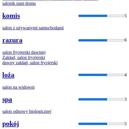
salon
ik pani domu
komis
5
salon
z używanymi samochodami
razura
6
salon
fryzjerski dawniej
Zakład,
salon
fryzjerski
dawny zakład,
salon
fryzjerski
loża
4
salon
na widowni
spa
3
salon
odnowy biologicznej
pokój
5