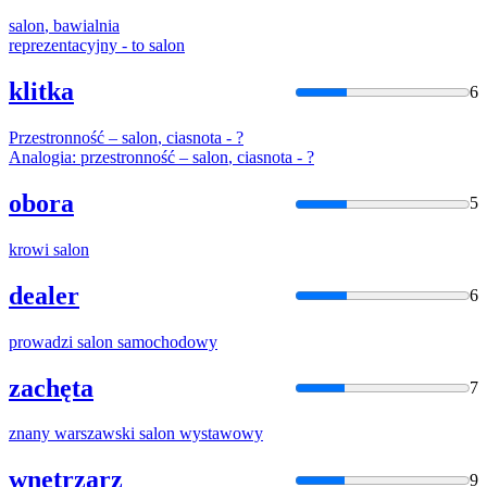
salon
, bawialnia
reprezentacyjny - to
salon
klitka
6
Przestronność –
salon
, ciasnota - ?
Analogia: przestronność –
salon
, ciasnota - ?
obora
5
krowi
salon
dealer
6
prowadzi
salon
samochodowy
zachęta
7
znany warszawski
salon
wystawowy
wnętrzarz
9