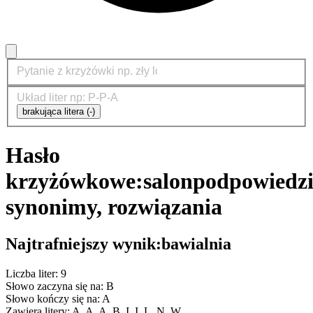
brakująca litera (-)
Hasło
krzyżówkowe:
salon
podpowiedzi
synonimy, rozwiązania
Najtrafniejszy wynik:
bawialnia
Liczba liter: 9
Słowo zaczyna się na: B
Słowo kończy się na: A
Zawiera litery: A, A, A, B, I, I, L, N, W