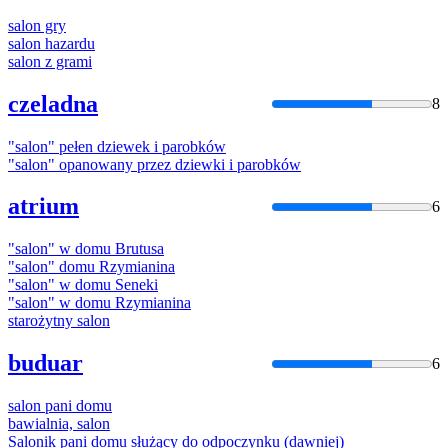
salon
gry
salon
hazardu
salon
z grami
czeladna
8
"
salon
" pełen dziewek i parobków
"
salon
" opanowany przez dziewki i parobków
atrium
6
"
salon
" w domu Brutusa
"
salon
" domu Rzymianina
"
salon
" w domu Seneki
"
salon
" w domu Rzymianina
starożytny
salon
buduar
6
salon
pani domu
bawialnia,
salon
Salon
ik pani domu służący do odpoczynku (dawniej)