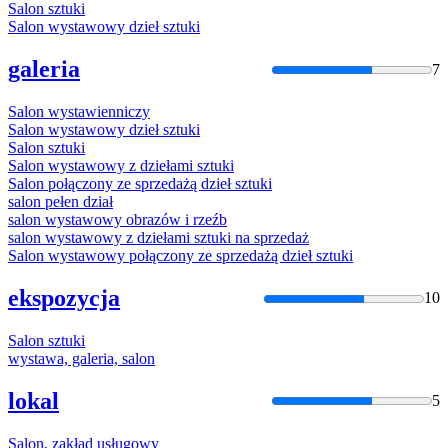
Salon
sztuki
Salon
wystawowy dzieł sztuki
galeria
7
Salon
wystawienniczy
Salon
wystawowy dzieł sztuki
Salon
sztuki
Salon
wystawowy z dziełami sztuki
Salon
połączony ze sprzedażą dzieł sztuki
salon
pełen dział
salon
wystawowy obrazów i rzeźb
salon
wystawowy z dziełami sztuki na sprzedaż
Salon
wystawowy połączony ze sprzedażą dzieł sztuki
ekspozycja
10
Salon
sztuki
wystawa, galeria,
salon
lokal
5
Salon
, zakład usługowy