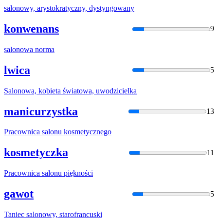
salon
owy, arystokratyczny, dystyngowany
konwenans
9
salon
owa norma
lwica
5
Salon
owa, kobieta światowa, uwodzicielka
manicurzystka
13
Pracownica
salon
u kosmetycznego
kosmetyczka
11
Pracownica
salon
u piękności
gawot
5
Taniec
salon
owy, starofrancuski