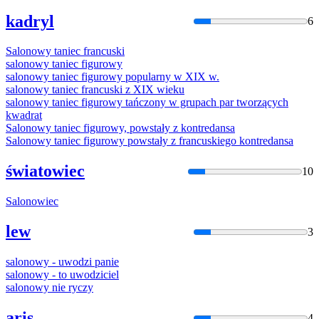
kadryl
6
Salon
owy taniec francuski
salon
owy taniec figurowy
salon
owy taniec figurowy popularny w XIX w.
salon
owy taniec francuski z XIX wieku
salon
owy taniec figurowy tańczony w grupach par tworzących
kwadrat
Salon
owy taniec figurowy, powstały z kontredansa
Salon
owy taniec figurowy powstały z francuskiego kontredansa
światowiec
10
Salon
owiec
lew
3
salon
owy - uwodzi panie
salon
owy - to uwodziciel
salon
owy nie ryczy
aris
4