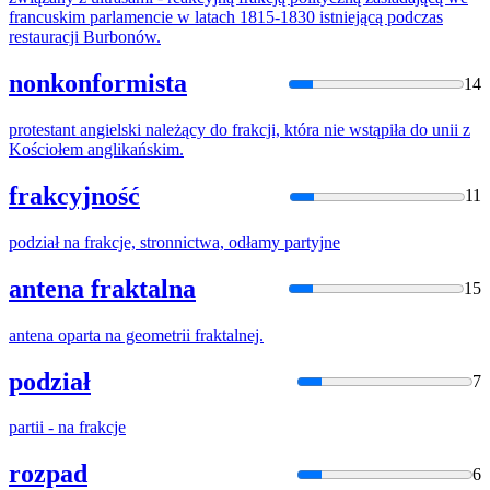
fra
ncuskim parlamencie w latach 1815-1830 istniejącą podczas
restauracji Burbonów.
nonkonformista
14
protestant angielski należący do
frak
cji, która nie wstąpiła do unii z
Kościołem anglikańskim.
frakcyjność
11
podział na
frak
cje, stronnictwa, odłamy partyjne
antena fraktalna
15
antena oparta na geometrii
frak
talnej.
podział
7
partii - na
frak
cje
rozpad
6