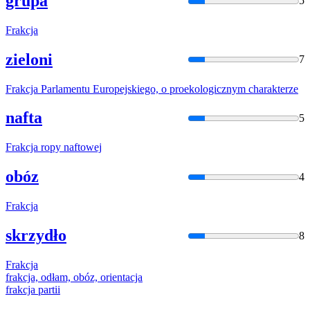
grupa
5
Frak
cja
zieloni
7
Frak
cja Parlamentu Europejskiego, o proekologicznym charakterze
nafta
5
Frak
cja ropy naftowej
obóz
4
Frak
cja
skrzydło
8
Frak
cja
frak
cja, odłam, obóz, orientacja
frak
cja partii