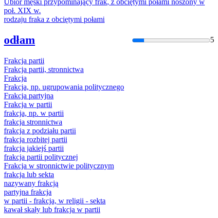
Ubiór męski przypominający
frak
, z obciętymi połami noszony w
poł. XIX w.
rodzaju
frak
a z obciętymi połami
odłam
5
Frak
cja partii
Frak
cja partii, stronnictwa
Frak
cja
Frak
cja, np. ugrupowania politycznego
Frak
cja partyjna
Frak
cja w partii
frak
cja, np. w partii
frak
cja stronnictwa
frak
cja z podziału partii
frak
cja rozbitej partii
frak
cja jakiejś partii
frak
cja partii politycznej
Frak
cja w stronnictwie politycznym
frak
cja lub sekta
nazywany
frak
cją
partyjna
frak
cja
w partii -
frak
cja, w religii - sekta
kawał skały lub
frak
cja w partii