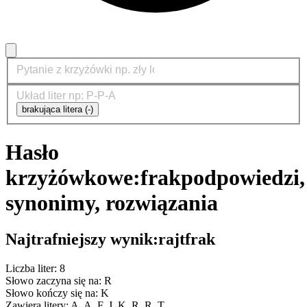
brakująca litera (-)
Hasło
krzyżówkowe:
frak
podpowiedzi,
synonimy, rozwiązania
Najtrafniejszy wynik:
rajtfrak
Liczba liter: 8
Słowo zaczyna się na: R
Słowo kończy się na: K
Zawiera litery: A, A, F, J, K, R, R, T