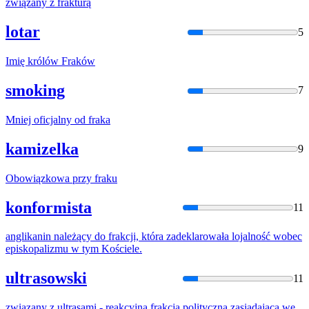
związany z
frak
turą
lotar
5
Imię królów
Frak
ów
smoking
7
Mniej oficjalny od
frak
a
kamizelka
9
Obowiązkowa przy
frak
u
konformista
11
anglikanin należący do
frak
cji, która zadeklarowała lojalność wobec
episkopalizmu w tym Kościele.
ultrasowski
11
związany z ultrasami - reakcyjną
frak
cją polityczną zasiadającą we