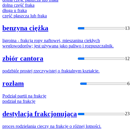
dolna część
frak
a
długa u
frak
a
część płaszcza lub
frak
a
benzyna ciężka
13
ligroina -
frak
cja ropy naftowej, mieszanina ciekłych
węglowodorów; jest używana jako paliwo i rozpuszczalnik.
zbiór cantora
12
podzbiór prostej rzeczywistej o
frak
talnym kształcie.
rozłam
6
Podział partii na
frak
cje
podział na
frak
cje
destylacja frakcjonująca
23
proces rodzielania cieczy na
frak
cje o różnej lotności.