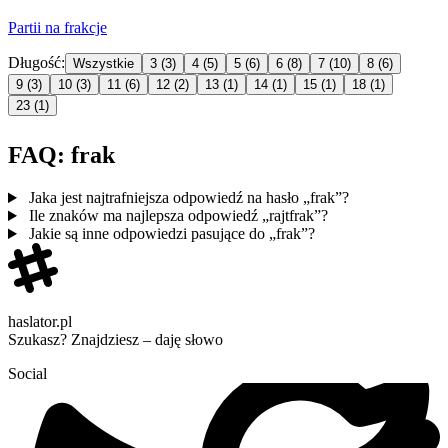
Partii na
frak
cje
Długość:
Wszystkie
3
(3)
4
(5)
5
(6)
6
(8)
7
(10)
8
(6)
9
(3)
10
(3)
11
(6)
12
(2)
13
(1)
14
(1)
15
(1)
18
(1)
23
(1)
FAQ: frak
Jaka jest najtrafniejsza odpowiedź na hasło „frak”?
Ile znaków ma najlepsza odpowiedź „rajtfrak”?
Jakie są inne odpowiedzi pasujące do „frak”?
haslator.pl
Szukasz? Znajdziesz – daję słowo
Social