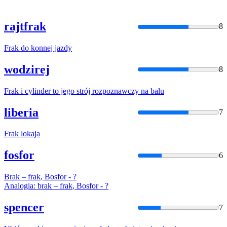
rajtfrak
8
Frak
do konnej jazdy
wodzirej
8
Frak
i cylinder to jego strój rozpoznawczy na balu
liberia
7
Frak
lokaja
fosfor
6
Brak –
frak
, Bosfor - ?
Analogia: brak –
frak
, Bosfor - ?
spencer
7