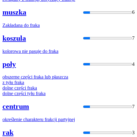
muszka
6
Zakładana do
frak
a
koszula
7
kolorowa nie pasuje do
frak
a
poły
4
obszerne części
frak
a lub płaszcza
z tyłu
frak
a
dolne części
frak
a
dolne części tyłu
frak
a
centrum
7
określenie charakteru
frak
cji partyjnej
rak
3