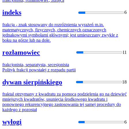
frak
cjonista, rozłamowiec, zdrajca
indeks
6
frak
cja - znak stosowany do rozróżnienia wyrażeń m.in.
matematycznych, fizycznych, chemicznych oznaczonych
jednakowymi symbolami głównymi; jest umieszczany zwykle z
boku na górze lub na dole.
rozłamowiec
11
frak
cjonista, separatysta, secesjonista
Polityk
frak
cji powstałej z rozpadu partii
dywan sierpińskiego
18
frak
tal otrzymany z kwadratu za pomocą podzielenia go na dziewięć
mniejszych kwadratów, usunięcia środkowego kwadratu i
ponownego rekurencyjnego zastosowania tej samej procedury do
każdego z pozostał
wyłogi
6