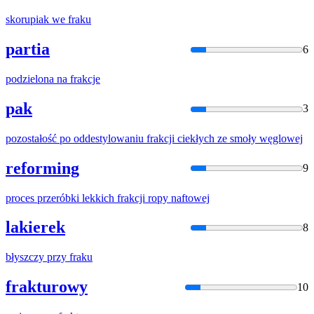
skorupiak we
frak
u
partia
6
podzielona na
frak
cje
pak
3
pozostałość po oddestylowaniu
frak
cji ciekłych ze smoły węglowej
reforming
9
proces przeróbki lekkich
frak
cji ropy naftowej
lakierek
8
błyszczy przy
frak
u
frakturowy
10