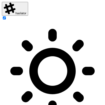
haslator