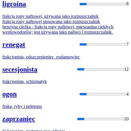
ligroina
8
frak
cja ropy naftowej, używana jako rozpuszczalnik
frak
cja ropy naftowej stosowana jako rozpuszczalnik
benzyna ciężka -
frak
cja ropy naftowej, mieszanina ciekłych
węglowodorów; jest używana jako paliwo i rozpuszczalnik.
renegat
7
frak
cjonista, odszczepieniec, rozłamowiec
secesjonista
12
frak
cjonista, schizmatyk
ogon
4
frak
a, ryby i peletonu
zaprzaniec
10