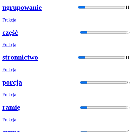
ugrupowanie
11
Frak
cja
część
5
Frak
cja
stronnictwo
11
Frak
cja
porcja
6
Frak
cja
ramię
5
Frak
cja