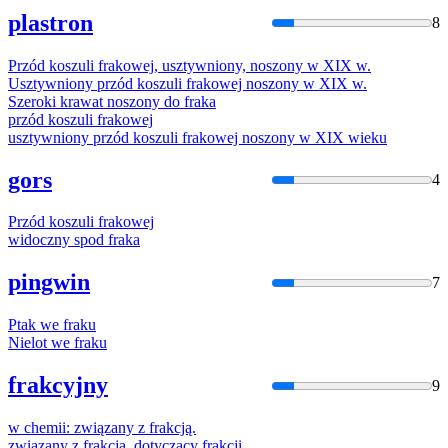
plastron
8
Przód koszuli
frak
owej, usztywniony, noszony w XIX w.
Usztywniony przód koszuli
frak
owej noszony w XIX w.
Szeroki krawat noszony do
frak
a
przód koszuli
frak
owej
usztywniony przód koszuli
frak
owej noszony w XIX wieku
gors
4
Przód koszuli
frak
owej
widoczny spod
frak
a
pingwin
7
Ptak we
frak
u
Nielot we
frak
u
frakcyjny
9
w chemii: związany z
frak
cją.
związany z
frak
cją, dotyczący
frak
cji.