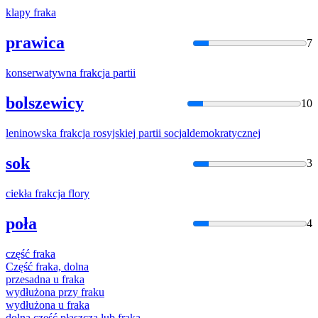
klapy
frak
a
prawica
7
konserwatywna
frak
cja partii
bolszewicy
10
leninowska
frak
cja rosyjskiej partii socjaldemokratycznej
sok
3
ciekła
frak
cja flory
poła
4
część
frak
a
Część
frak
a, dolna
przesadna u
frak
a
wydłużona przy
frak
u
wydłużona u
frak
a
dolna część płaszcza lub
frak
a