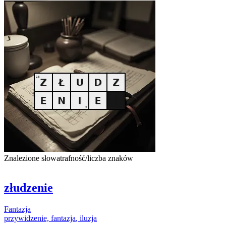
Znalezione słowa
trafność/liczba znaków
złudzenie
Fantazja
przywidzenie,
fantazja
, iluzja