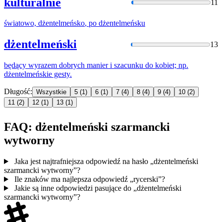
kulturalnie
11
światowo,
dżentelmeńsko
, po
dżentelmeńsku
dżentelmeński
13
będący wyrazem dobrych manier i szacunku do kobiet; np.
dżentelmeńskie
gesty.
Długość:
Wszystkie
5
(1)
6
(1)
7
(4)
8
(4)
9
(4)
10
(2)
11
(2)
12
(1)
13
(1)
FAQ: dżentelmeński szarmancki
wytworny
Jaka jest najtrafniejsza odpowiedź na hasło „dżentelmeński
szarmancki wytworny”?
Ile znaków ma najlepsza odpowiedź „rycerski”?
Jakie są inne odpowiedzi pasujące do „dżentelmeński
szarmancki wytworny”?