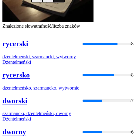
Znalezione słowa
trafność/liczba znaków
rycerski
8
dżentelmeński
,
szarmancki
,
wytworny
Dżentelmeński
rycersko
8
dżentelmeńsko
,
szarmancko
,
wytwor
nie
dworski
7
szarmancki
,
dżentelmeński
, dworny
Dżentelmeński
dworny
6