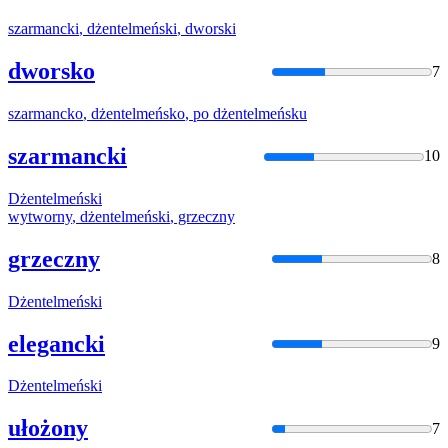
szarmancki
,
dżentelmeński
, dworski
dworsko
7
szarmancko
,
dżentelmeńsko
, po
dżentelmeńsku
szarmancki
10
Dżentelmeński
wytworny
,
dżentelmeński
, grzeczny
grzeczny
8
Dżentelmeński
elegancki
9
Dżentelmeński
ułożony
7