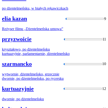
po
dżentelmeńsku
, w białych rękawiczkach
elia kazan
9
Reżyser filmu „
Dżentelmeńska
umowa”
przyzwoicie
11
kryształowo, po
dżentelmeńsku
kurtuazyjnie, parlamentarnie,
dżentelmeńsko
szarmancko
10
wytwor
nie,
dżentelmeńsko
, grzecznie
dwornie, po
dżentelmeńsku
, po rycersku
kurtuazyjnie
12
dwornie, po
dżentelmeńsku