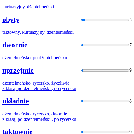
kurtuazyjny,
dżentelmeński
obyty
5
taktowny, kurtuazyjny,
dżentelmeński
dwornie
7
dżentelmeńsko
, po
dżentelmeńsku
uprzejmie
9
dżentelmeńsko
, rycersko, życzliwie
z klasą, po
dżentelmeńsku
, po rycersku
układnie
8
dżentelmeńsko
, rycersko, dwornie
z klasą, po
dżentelmeńsku
, po rycersku
taktownie
9