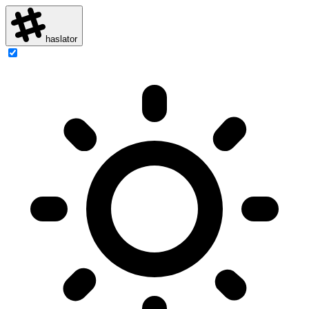
haslator