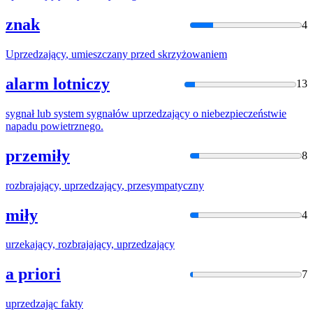
znak
4
Uprzedzający
, umieszczany przed skrzyżowaniem
alarm lotniczy
13
sygnał lub system sygnałów
uprzedzający
o niebezpieczeństwie
napadu powietrznego.
przemiły
8
rozbrajający,
uprzedzający
, przesympatyczny
miły
4
urzekający, rozbrajający,
uprzedzający
a priori
7
uprzedzając
fakty