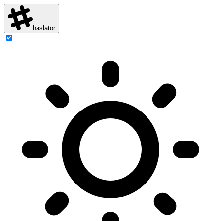
haslator