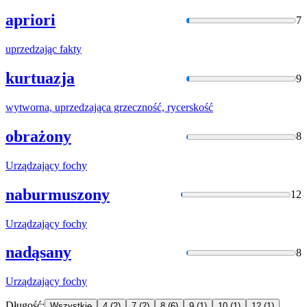
apriori
7
uprzedzając
fakty
kurtuazja
9
wytwor
na,
uprzedzająca
grzeczność, rycerskość
obrażony
8
Urządzający
fochy
naburmuszony
12
Urządzający
fochy
nadąsany
8
Urządzający
fochy
Długość:
Wszystkie
4
(2)
7
(2)
8
(6)
9
(1)
10
(1)
12
(1)