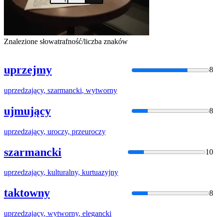
Znalezione słowa
trafność/liczba znaków
uprzejmy
8
uprzedzający
,
szarmancki
,
wytworny
ujmujący
8
uprzedzający
, uroczy, przeuroczy
szarmancki
10
uprzedzający
, kulturalny, kurtuazyjny
taktowny
8
uprzedzający
,
wytworny
, elegancki