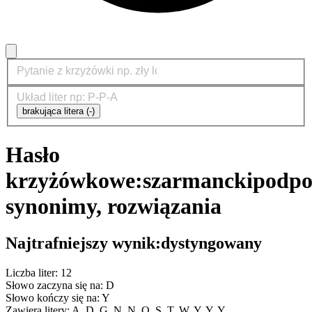
brakująca litera (-)
Hasło
krzyżówkowe:
szarmancki
podpo
synonimy, rozwiązania
Najtrafniejszy wynik:
dystyngowany
Liczba liter: 12
Słowo zaczyna się na: D
Słowo kończy się na: Y
Zawiera litery: A, D, G, N, N, O, S, T, W, Y, Y, Y