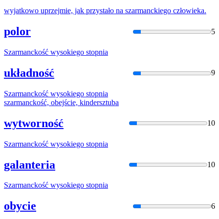
wyjatkowo uprzejmie, jak przystało na
szarmancki
ego człowieka.
polor
5
Szarmancko
ść wysokiego stopnia
układność
9
Szarmancko
ść wysokiego stopnia
szarmancko
ść, obejście, kindersztuba
wytworność
10
Szarmancko
ść wysokiego stopnia
galanteria
10
Szarmancko
ść wysokiego stopnia
obycie
6