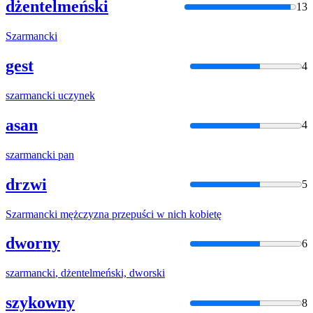
dżentelmeński
13
Szarmancki
gest
4
szarmancki
uczynek
asan
4
szarmancki
pan
drzwi
5
Szarmancki
mężczyzna przepuści w nich kobietę
dworny
6
szarmancki
, dżentelmeński, dworski
szykowny
8