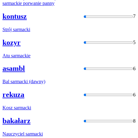
sarmacki
e porwanie panny
kontusz
7
Strój
sarmacki
kozyr
5
Atu
sarmacki
e
asambl
6
Bal
sarmacki
(dawny)
rekuza
6
Kosz
sarmacki
bakałarz
8
Nauczyciel
sarmacki