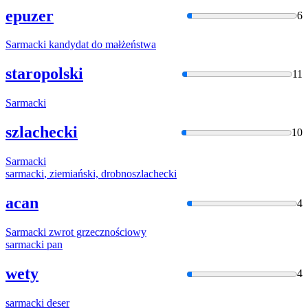
epuzer
6
Sarmacki
kandydat do małżeństwa
staropolski
11
Sarmacki
szlachecki
10
Sarmacki
sarmacki
, ziemiański, drobnoszlachecki
acan
4
Sarmacki
zwrot grzecznościowy
sarmacki
pan
wety
4
sarmacki
deser