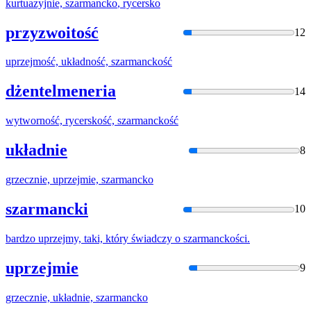
kurtuazyjnie,
szarmancko
, rycersko
przyzwoitość
12
uprzejmość, układność,
szarmancko
ść
dżentelmeneria
14
wytworność, rycerskość,
szarmancko
ść
układnie
8
grzecznie, uprzejmie,
szarmancko
szarmancki
10
bardzo uprzejmy, taki, który świadczy o
szarmancko
ści.
uprzejmie
9
grzecznie, układnie,
szarmancko