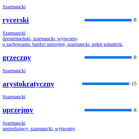
Szarmancki
rycerski
8
Szarmancki
dżentelmeński,
szarmancki
, wytworny
o zachowaniu: bardzo uprzejmy,
szarmancki
, pełen galanterii.
grzeczny
8
Szarmancki
arystokratyczny
15
Szarmancki
uprzejmy
8
Szarmancki
uprzedzający,
szarmancki
, wytworny