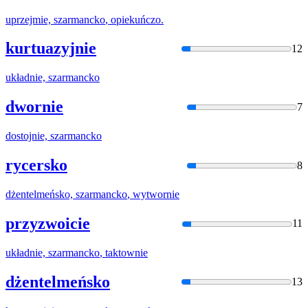
uprzejmie,
szarmancko
, opiekuńczo.
kurtuazyjnie
12
układnie,
szarmancko
dwornie
7
dostojnie,
szarmancko
rycersko
8
dżentelmeńsko,
szarmancko
, wytwornie
przyzwoicie
11
układnie,
szarmancko
, taktownie
dżentelmeńsko
13