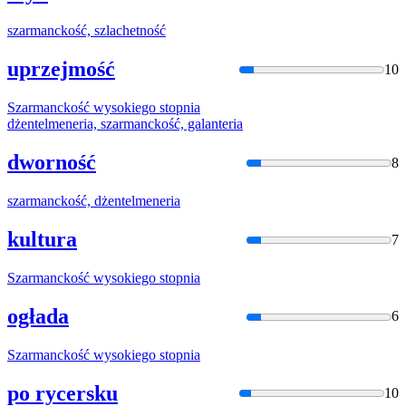
szarmancko
ść, szlachetność
uprzejmość
10
Szarmancko
ść wysokiego stopnia
dżentelmeneria,
szarmancko
ść, galanteria
dworność
8
szarmancko
ść, dżentelmeneria
kultura
7
Szarmancko
ść wysokiego stopnia
ogłada
6
Szarmancko
ść wysokiego stopnia
po rycersku
10