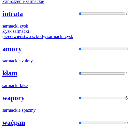
Zaproszenie
sarmacki
e
intrata
7
sarmacki
zysk
Zysk
sarmacki
przeciwieństwo szkody,
sarmacki
zysk
amory
5
sarmacki
e zaloty
kłam
4
sarmacki
fałsz
wapory
6
sarmacki
e spazmy
waćpan
6