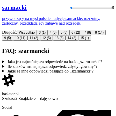
sarmacki
8
przywodzący na myśl polskie tradycje
sarmacki
e: rozrzutny,
żarłoczny, przedkładający zabawę nad rozsądek.
Długość:
Wszystkie
3
(1)
4
(9)
5
(8)
6
(12)
7
(8)
8
(14)
9
(5)
10
(11)
11
(2)
12
(5)
13
(3)
14
(2)
15
(1)
FAQ: szarmancki
Jaka jest najtrafniejsza odpowiedź na hasło „szarmancki”?
Ile znaków ma najlepsza odpowiedź „dystyngowany”?
Jakie są inne odpowiedzi pasujące do „szarmancki”?
haslator.pl
Szukasz? Znajdziesz – daję słowo
Social