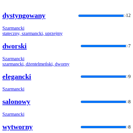
dystyngowany
12
Szarmancki
stateczny,
szarmancki
, uprzejmy
dworski
7
Szarmancki
szarmancki
, dżentelmeński, dworny
elegancki
9
Szarmancki
salonowy
8
Szarmancki
wytworny
8