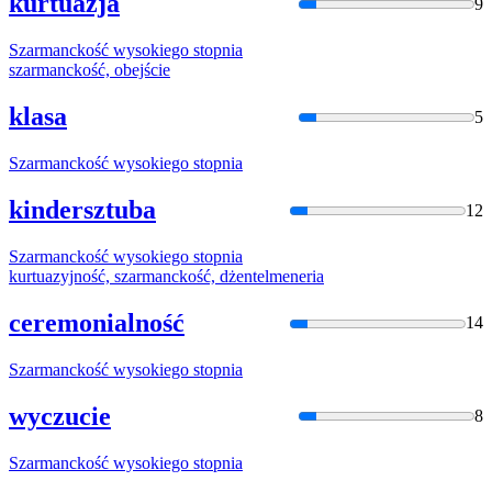
kurtuazja
9
Szarmancko
ść wysokiego stopnia
szarmancko
ść, obejście
klasa
5
Szarmancko
ść wysokiego stopnia
kindersztuba
12
Szarmancko
ść wysokiego stopnia
kurtuazyjność,
szarmancko
ść, dżentelmeneria
ceremonialność
14
Szarmancko
ść wysokiego stopnia
wyczucie
8
Szarmancko
ść wysokiego stopnia