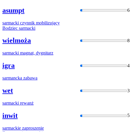
asumpt
6
sarmacki
czynnik mobilizujący
Bodziec
sarmacki
wielmoża
8
sarmacki
magnat, dygnitarz
igra
4
sarmancka
zabawa
wet
3
sarmacki
rewanż
inwit
5
sarmacki
e zaproszenie