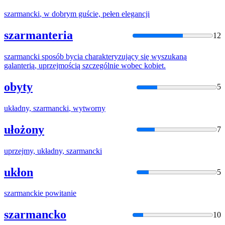
szarmancki
, w dobrym guście, pełen elegancji
szarmanteria
12
szarmancki
sposób bycia charakteryzujący się wyszukaną
galanterią, uprzejmością szczególnie wobec kobiet.
obyty
5
układny,
szarmancki
, wytworny
ułożony
7
uprzejmy, układny,
szarmancki
ukłon
5
szarmancki
e powitanie
szarmancko
10