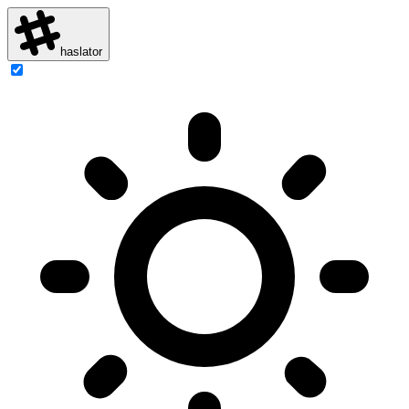
haslator