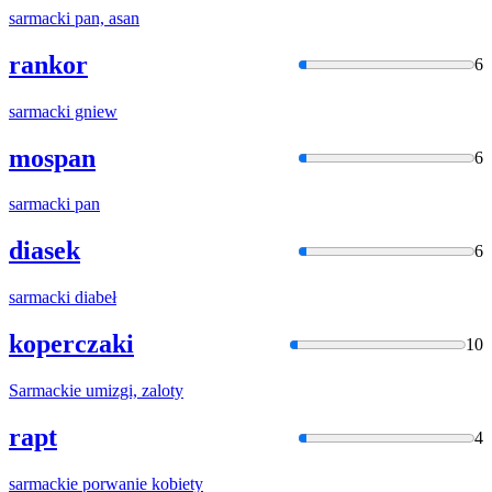
sarmacki
pan, asan
rankor
6
sarmacki
gniew
mospan
6
sarmacki
pan
diasek
6
sarmacki
diabeł
koperczaki
10
Sarmacki
e umizgi, zaloty
rapt
4
sarmacki
e porwanie kobiety