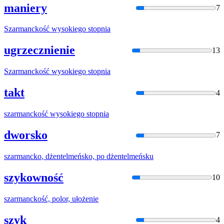
maniery
7
Szarmancko
ść wysokiego stopnia
ugrzecznienie
13
Szarmancko
ść wysokiego stopnia
takt
4
szarmancko
ść wysokiego stopnia
dworsko
7
szarmancko
, dżentelmeńsko, po dżentelmeńsku
szykowność
10
szarmancko
ść, polor, ułożenie
szyk
4