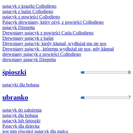
pajacyk
z książki Collodiego
pajacyk
z baśni Collodiego
pajacyk
z powieści Collodiego
Pajacyk
drewniany, który ożył, z powieści Collodiego
pajacyk
Dżepetta
Drewniany
pajacyk
z powieści Carla Collodiego
Drewniany
pajacyk
z baśni
Drewniany
pajacyk
; kiedy kłamał, wydłużał mu się nos
Drewniany
pajacyk
, któremu wydłużał się nos, gdy kłamał
drewniany
pajacyk
z powieści Collodiego
drewniany
pajacyk
Dżepetta
śpioszki
8
pajacyk
i dla bobasa
ubranko
7
pajacyk
do założenia
pajacyk
dla bobasa
pajacyk
lub śpioszki
Pajacyk
dla dziecka
jest nim również
pajacyk
dla malca