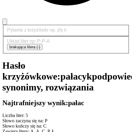
brakująca litera (-)
Hasło
krzyżówkowe:
pałacyk
podpowied
synonimy, rozwiązania
Najtrafniejszy wynik:
pałac
Liczba liter: 5
Słowo zaczyna się na: P
Słowo kończy się na: C
Zawiera litery: A, A, C, P, Ł