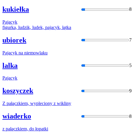
kukiełka
8
Pajacyk
figurka, ludzik, ludek,
pajacyk
, łątka
ubiorek
7
Pajacyk
na niemowlaku
lalka
5
Pajacyk
koszyczek
9
Z
pałączk
iem, wypleciony z wikliny
wiaderko
8
z
pałączk
iem, do łopatki