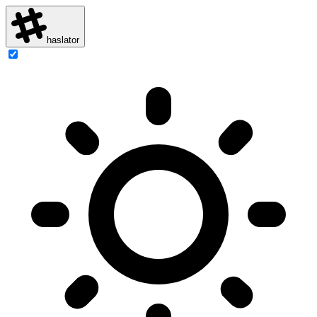
haslator