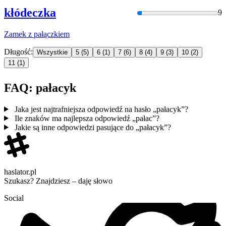
kłódeczka
9
Zamek z
pałączk
iem
Długość:
Wszystkie
5
(5)
6
(1)
7
(6)
8
(4)
9
(3)
10
(2)
11
(1)
FAQ: pałacyk
Jaka jest najtrafniejsza odpowiedź na hasło „pałacyk”?
Ile znaków ma najlepsza odpowiedź „pałac”?
Jakie są inne odpowiedzi pasujące do „pałacyk”?
haslator.pl
Szukasz? Znajdziesz – daję słowo
Social