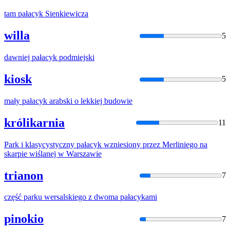
tam
pałacyk
Sienkiewicza
willa
5
dawniej
pałacyk
podmiejski
kiosk
5
mały
pałacyk
arabski o lekkiej budowie
królikarnia
11
Park i klasycystyczny
pałacyk
wzniesiony przez Merliniego na
skarpie wiślanej w Warszawie
trianon
7
część parku wersalskiego z dwoma
pałacyk
ami
pinokio
7