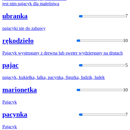
jest nim
pajacyk
dla maleństwa
ubranka
7
pajacyk
i nie do zabawy
rękodzieło
10
Pajacyk
wystrugany z drewna lub sweter wydziergany na drutach
pajac
5
pajacyk
, kukiełka, lalka, pacynka, figurka, ludzik, ludek
marionetka
10
Pajacyk
pacynka
7
Pajacyk