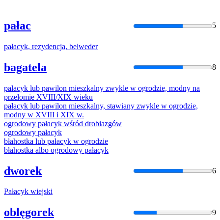
pałac
5
pałacyk
, rezydencja, belweder
bagatela
8
pałacyk
lub pawilon mieszkalny zwykle w ogrodzie, modny na
przełomie XVIII/XIX wieku
pałacyk
lub pawilon mieszkalny, stawiany zwykle w ogrodzie,
modny w XVIII i XIX w.
ogrodowy
pałacyk
wśród drobiazgów
ogrodowy
pałacyk
błahostka lub
pałacyk
w ogrodzie
błahostka albo ogrodowy
pałacyk
dworek
6
Pałacyk
wiejski
oblęgorek
9