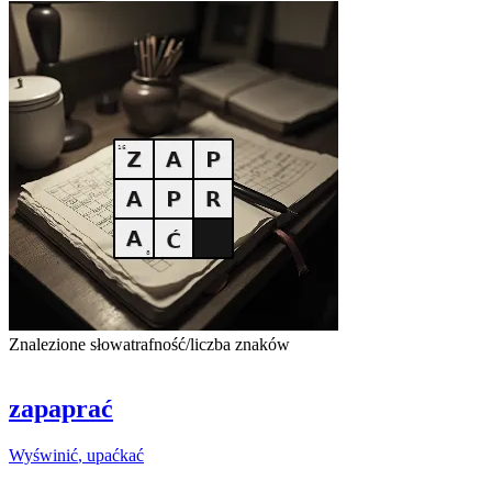
Znalezione słowa
trafność/liczba znaków
zapaprać
Wyświnić
, upaćkać