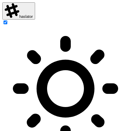
haslator