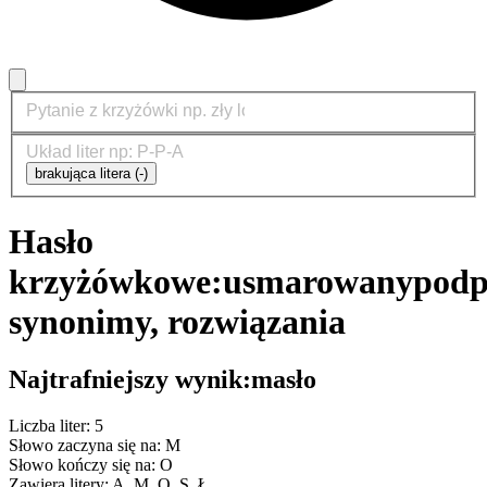
brakująca litera (-)
Hasło
krzyżówkowe:
usmarowany
podp
synonimy, rozwiązania
Najtrafniejszy wynik:
masło
Liczba liter: 5
Słowo zaczyna się na: M
Słowo kończy się na: O
Zawiera litery: A, M, O, S, Ł