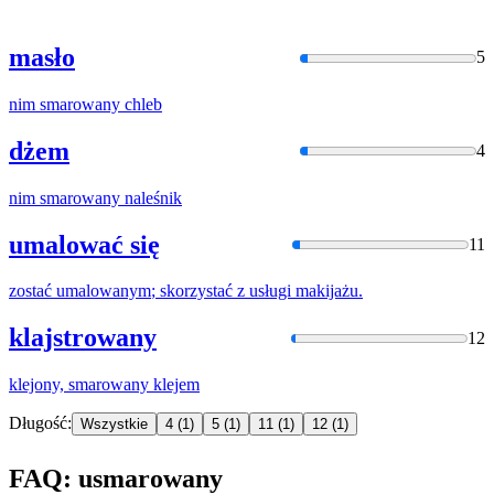
masło
5
nim
smarowany
chleb
dżem
4
nim
smarowany
naleśnik
umalować się
11
zostać
umalowanym
; skorzystać z usługi makijażu.
klajstrowany
12
klejony,
smarowany
klejem
Długość:
Wszystkie
4
(1)
5
(1)
11
(1)
12
(1)
FAQ: usmarowany