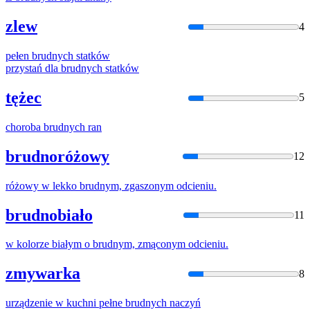
zlew
4
pełen
brudny
ch statków
przystań dla
brudny
ch statków
tężec
5
choroba
brudny
ch ran
brudnoróżowy
12
różowy w lekko
brudny
m, zgaszonym odcieniu.
brudnobiało
11
w kolorze białym o
brudny
m, zmąconym odcieniu.
zmywarka
8
urządzenie w kuchni pełne
brudny
ch naczyń