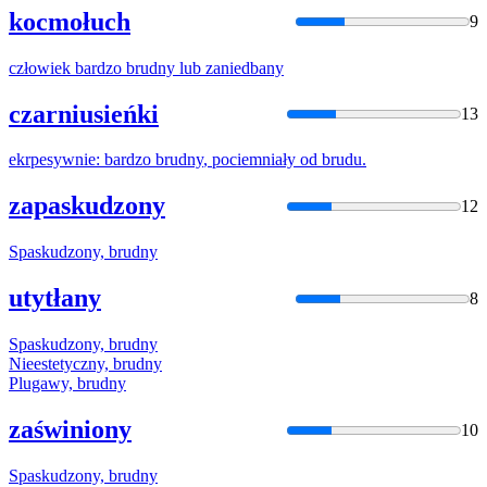
kocmołuch
9
człowiek bardzo
brudny
lub zaniedbany
czarniusieńki
13
ekrpesywnie: bardzo
brudny
, pociemniały od brudu.
zapaskudzony
12
Spaskudzony,
brudny
utytłany
8
Spaskudzony,
brudny
Nieestetyczny,
brudny
Plugawy,
brudny
zaświniony
10
Spaskudzony,
brudny