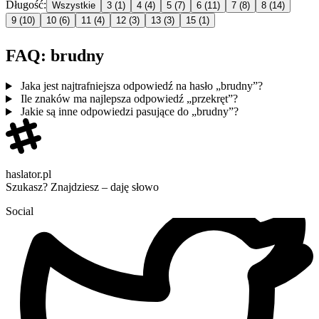
Długość:
Wszystkie
3
(1)
4
(4)
5
(7)
6
(11)
7
(8)
8
(14)
9
(10)
10
(6)
11
(4)
12
(3)
13
(3)
15
(1)
FAQ: brudny
Jaka jest najtrafniejsza odpowiedź na hasło „brudny”?
Ile znaków ma najlepsza odpowiedź „przekręt”?
Jakie są inne odpowiedzi pasujące do „brudny”?
haslator.pl
Szukasz? Znajdziesz – daję słowo
Social