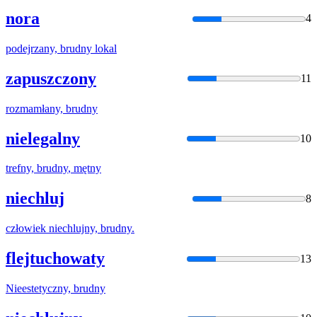
nora
4
podejrzany,
brudny
lokal
zapuszczony
11
rozmamłany,
brudny
nielegalny
10
trefny,
brudny
, mętny
niechluj
8
człowiek niechlujny,
brudny
.
flejtuchowaty
13
Nieestetyczny,
brudny