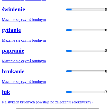
świnienie
9
Mazanie się czymś
brudny
m
tytłanie
8
Mazanie się czymś
brudny
m
papranie
8
Mazanie się czymś
brudny
m
brukanie
8
Mazanie się czymś
brudny
m
łuk
3
Na stykach
brudny
ch powstaje po załączeniu (elektryczny)