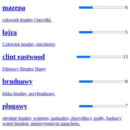
mazepa
6
człowiek
brudny
i brzydki.
łajza
5
Człowiek
brudny
, niechlujny
clint eastwood
13
Filmowy
Brudny
Harry
brudnawy
8
lekko
brudny
, przybrudzony.
plugawy
7
ohydnie
brudny
, wstrętny, paskudny, obrzydliwy, podły, budzący
wstręt brudem, nieprzyjemnym zapachem.