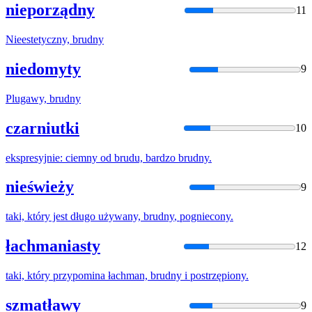
nieporządny
11
Nieestetyczny,
brudny
niedomyty
9
Plugawy,
brudny
czarniutki
10
ekspresyjnie: ciemny od brudu, bardzo
brudny
.
nieświeży
9
taki, który jest długo używany,
brudny
, pogniecony.
łachmaniasty
12
taki, który przypomina łachman,
brudny
i postrzępiony.
szmatławy
9