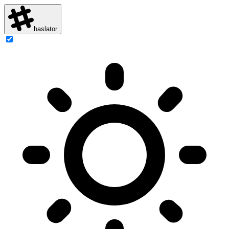
haslator