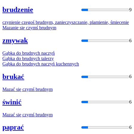
brudzenie
9
czynienie czegoś
brudny
m, zanieczyszczanie, plamienie, śmiecenie
Mazanie się czymś
brudny
m
zmywak
6
Gąbka do
brudny
ch naczyń
Gąbka do
brudny
ch talerzy
Gąbka do
brudny
ch naczyń kuchennych
brukać
6
Mazać się czymś
brudny
m
świnić
6
Mazać się czymś
brudny
m
paprać
6