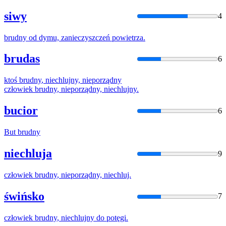
siwy
4
brudny
od dymu, zanieczyszczeń powietrza.
brudas
6
ktoś
brudny
, niechlujny, nieporządny
człowiek
brudny
, nieporządny, niechlujny.
bucior
6
But
brudny
niechluja
9
człowiek
brudny
, nieporządny, niechluj.
świńsko
7
człowiek
brudny
, niechlujny do potęgi.