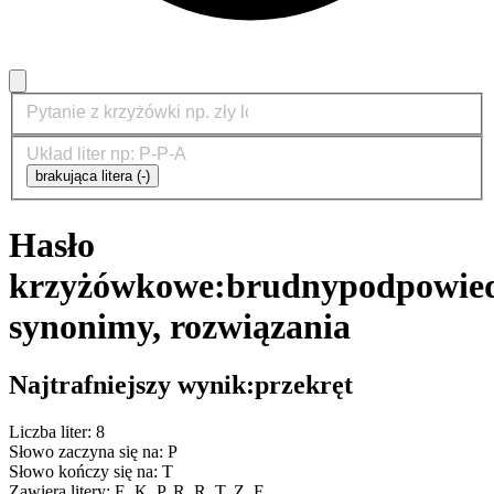
brakująca litera (-)
Hasło
krzyżówkowe:
brudny
podpowied
synonimy, rozwiązania
Najtrafniejszy wynik:
przekręt
Liczba liter: 8
Słowo zaczyna się na: P
Słowo kończy się na: T
Zawiera litery: E, K, P, R, R, T, Z, Ę