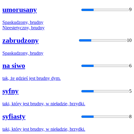
umorusany
9
Spaskudzony,
brudny
Nieestetyczny,
brudny
zabrudzony
10
Spaskudzony,
brudny
na siwo
6
tak, że gdzieś jest
brudny
dym.
syfny
5
taki, który jest
brudny
, w nieładzie, brzydki.
syfiasty
8
taki, który jest
brudny
, w nieładzie, brzydki.