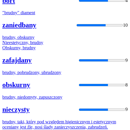
bort
4
"
brudny
" diament
zaniedbany
10
brudny
, obskurny
Nieestetyczny,
brudny
Obskurny,
brudny
zafajdany
9
brudny
, pobrudzony, ubrudzony
obskurny
8
brudny
, niedomyty, zapuszczony
nieczysty
9
brudny
, taki, który pod względem higienicznym i estetycznym
oceniany jest źle, nosi ślady zanieczyszczenia, zabrudzeń.