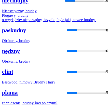
niechlujny
10
Nieestetyczny,
brudny
Plugawy,
brudny
o wyglądzie: nieporządny, brzydki, byle jaki, nawet:
brudny
.
paskudny
8
Obskurny,
brudny
nędzny
6
Obskurny,
brudny
clint
5
Eastwood, filmowy
Brudny
Harry
plama
5
zabrudzenie,
brudny
ślad po czymś.