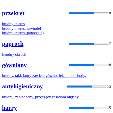
przekręt
8
brudny
interes
brudny
interes, szwindel
brudny
interes (potocznie)
paproch
7
Brudny
okruch
gówniany
8
brudny
, taki, który zawiera gówno, fekalia, odchody.
antyhigieniczny
15
brudny
, zaniedbany, przeczący zasadom higieny.
harry
5