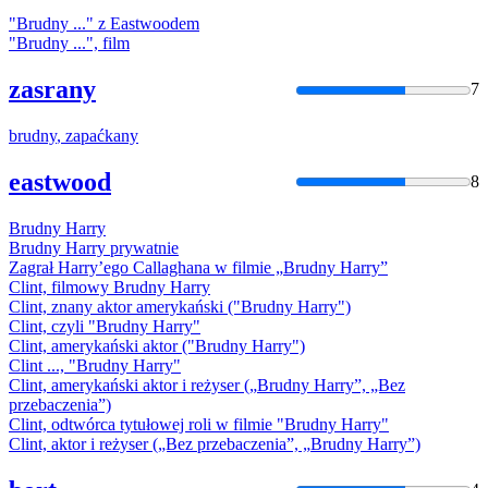
"
Brudny
..." z Eastwoodem
"
Brudny
...", film
zasrany
7
brudny
, zapaćkany
eastwood
8
Brudny
Harry
Brudny
Harry prywatnie
Zagrał Harry’ego Callaghana w filmie „
Brudny
Harry”
Clint, filmowy
Brudny
Harry
Clint, znany aktor amerykański ("
Brudny
Harry")
Clint, czyli "
Brudny
Harry"
Clint, amerykański aktor ("
Brudny
Harry")
Clint ..., "
Brudny
Harry"
Clint, amerykański aktor i reżyser („
Brudny
Harry”, „Bez
przebaczenia”)
Clint, odtwórca tytułowej roli w filmie "
Brudny
Harry"
Clint, aktor i reżyser („Bez przebaczenia”, „
Brudny
Harry”)