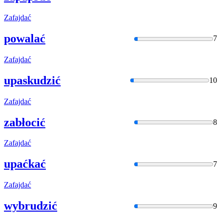
Zafajdać
powalać
7
Zafajdać
upaskudzić
10
Zafajdać
zabłocić
8
Zafajdać
upaćkać
7
Zafajdać
wybrudzić
9