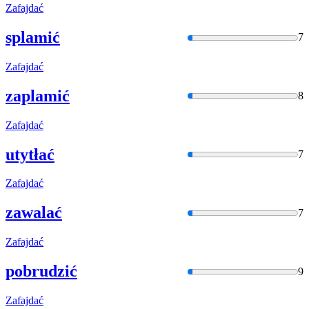
Zafajdać
splamić
7
Zafajdać
zaplamić
8
Zafajdać
utytłać
7
Zafajdać
zawalać
7
Zafajdać
pobrudzić
9
Zafajdać