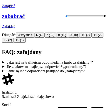
Zafajdać
zababrać
8
Zafajdać
Długość:
Wszystkie
6
(4)
7
(12)
8
(16)
9
(10)
10
(7)
11
(2)
12
(2)
15
(1)
FAQ: zafajdany
Jaka jest najtrafniejsza odpowiedź na hasło „zafajdany”?
Ile znaków ma najlepsza odpowiedź „pobrudzony”?
Jakie są inne odpowiedzi pasujące do „zafajdany”?
haslator.pl
Szukasz? Znajdziesz – daję słowo
Social