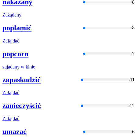
nakazany
8
Zażądany
poplamić
8
Zafajdać
popcorn
7
zajadany
w kinie
zapaskudzić
11
Zafajdać
zanieczyścić
12
Zafajdać
umazać
6