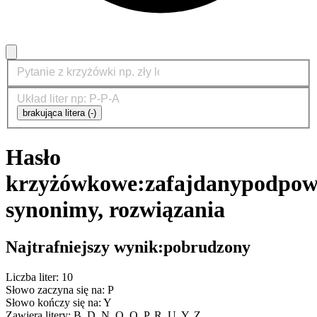
brakująca litera (-)
Hasło
krzyżówkowe:
zafajdany
podpowi
synonimy, rozwiązania
Najtrafniejszy wynik:
pobrudzony
Liczba liter: 10
Słowo zaczyna się na: P
Słowo kończy się na: Y
Zawiera litery: B, D, N, O, O, P, R, U, Y, Z