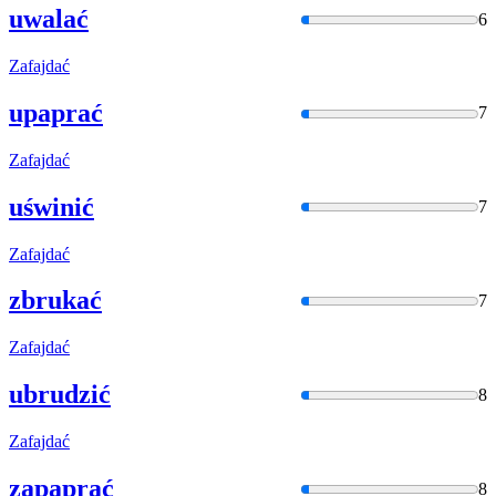
uwalać
6
Zafajdać
upaprać
7
Zafajdać
uświnić
7
Zafajdać
zbrukać
7
Zafajdać
ubrudzić
8
Zafajdać
zapaprać
8