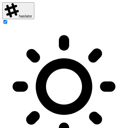
haslator