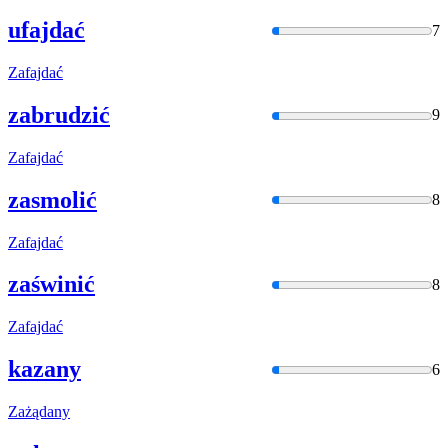
ufajdać
7
Zafajdać
zabrudzić
9
Zafajdać
zasmolić
8
Zafajdać
zaświnić
8
Zafajdać
kazany
6
Zażądany