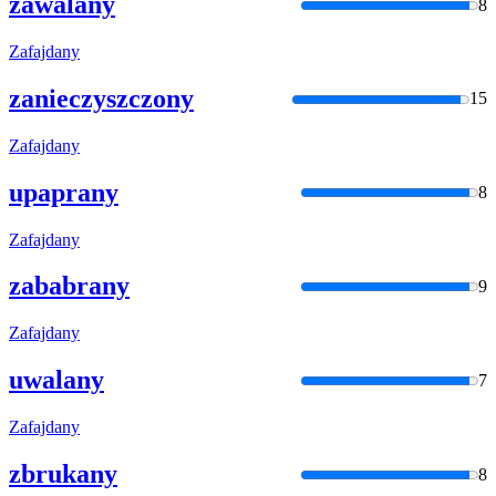
zawalany
8
Zafajdany
zanieczyszczony
15
Zafajdany
upaprany
8
Zafajdany
zababrany
9
Zafajdany
uwalany
7
Zafajdany
zbrukany
8