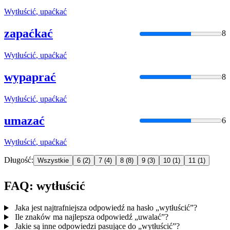
Wytłuścić
, upaćkać
zapaćkać
8
Wytłuścić
, upaćkać
wypaprać
8
Wytłuścić
, upaćkać
umazać
6
Wytłuścić
, upaćkać
Długość:
Wszystkie
6
(2)
7
(4)
8
(8)
9
(3)
10
(1)
11
(1)
FAQ: wytłuścić
Jaka jest najtrafniejsza odpowiedź na hasło „wytłuścić”?
Ile znaków ma najlepsza odpowiedź „uwalać”?
Jakie są inne odpowiedzi pasujące do „wytłuścić”?