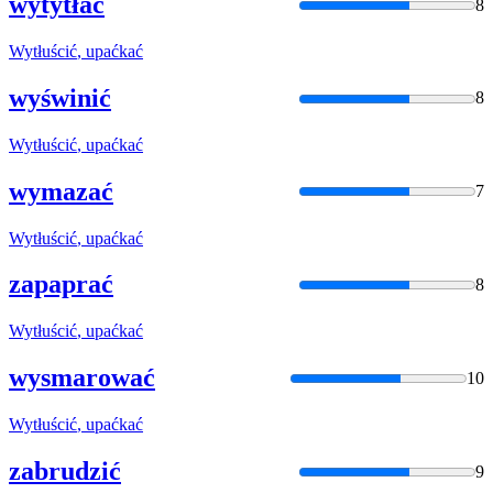
wytytłać
8
Wytłuścić
, upaćkać
wyświnić
8
Wytłuścić
, upaćkać
wymazać
7
Wytłuścić
, upaćkać
zapaprać
8
Wytłuścić
, upaćkać
wysmarować
10
Wytłuścić
, upaćkać
zabrudzić
9