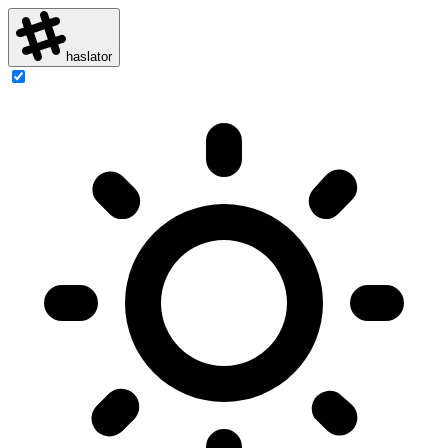
haslator