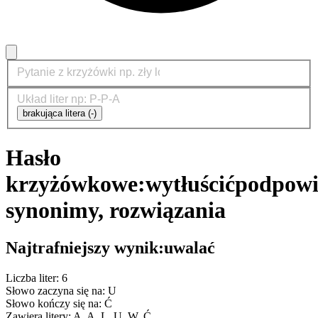
brakująca litera (-)
Hasło
krzyżówkowe:
wytłuścić
podpowi
synonimy, rozwiązania
Najtrafniejszy wynik:
uwalać
Liczba liter: 6
Słowo zaczyna się na: U
Słowo kończy się na: Ć
Zawiera litery: A, A, L, U, W, Ć