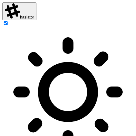
haslator