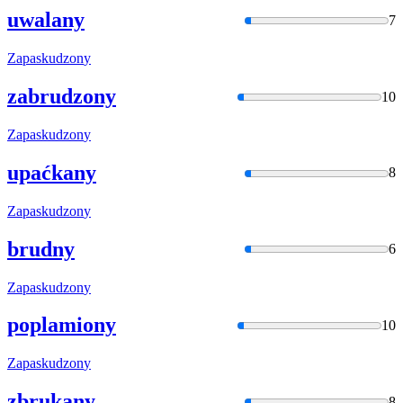
uwalany
7
Zapaskudzon
y
zabrudzony
10
Zapaskudzon
y
upaćkany
8
Zapaskudzon
y
brudny
6
Zapaskudzon
y
poplamiony
10
Zapaskudzon
y
zbrukany
8