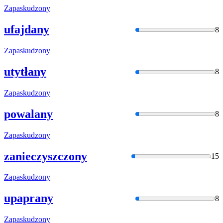
Zapaskudzon
y
ufajdany
8
Zapaskudzon
y
utytłany
8
Zapaskudzon
y
powalany
8
Zapaskudzon
y
zanieczyszczony
15
Zapaskudzon
y
upaprany
8
Zapaskudzon
y