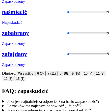
Zapaskudzon
y
naśmiecić
9
Napaskudzić
zababrany
9
Zapaskudzon
y
zafajdany
9
Zapaskudzon
y
Długość:
Wszystkie
6
(3)
7
(11)
8
(18)
9
(15)
10
(7)
11
(2)
12
(3)
15
(1)
FAQ: zapaskudzić
Jaka jest najtrafniejsza odpowiedź na hasło „zapaskudzić”?
Ile znaków ma najlepsza odpowiedź „ufajdać”?
Jakie są inne odpowiedzi pasujące do „zapaskudzić”?