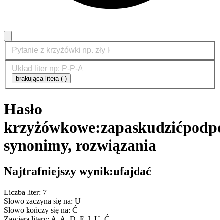
brakująca litera (-)
Hasło
krzyżówkowe:
zapaskudzić
podpo
synonimy, rozwiązania
Najtrafniejszy wynik:
ufajdać
Liczba liter: 7
Słowo zaczyna się na: U
Słowo kończy się na: Ć
Zawiera litery: A, A, D, F, J, U, Ć