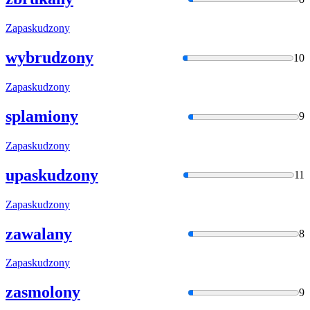
Zapaskudzon
y
wybrudzony
10
Zapaskudzon
y
splamiony
9
Zapaskudzon
y
upaskudzony
11
Zapaskudzon
y
zawalany
8
Zapaskudzon
y
zasmolony
9