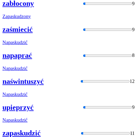
zabłocony
9
Zapaskudzon
y
zaśmiecić
9
Napaskudzić
napaprać
8
Napaskudzić
naświntuszyć
12
Napaskudzić
upieprzyć
9
Napaskudzić
zapaskudzić
11