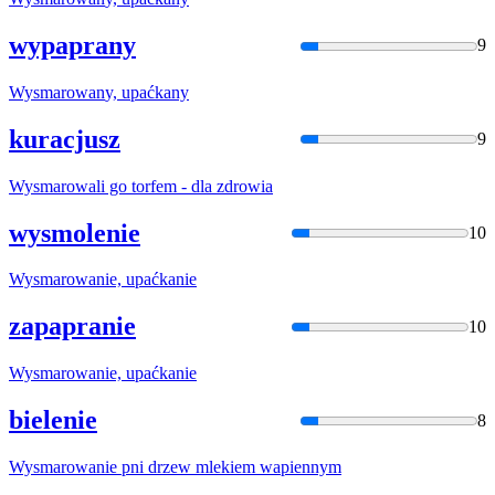
wypaprany
9
Wysmarowan
y, upaćkany
kuracjusz
9
Wysmarowal
i go torfem - dla zdrowia
wysmolenie
10
Wysmarowan
ie, upaćkanie
zapapranie
10
Wysmarowan
ie, upaćkanie
bielenie
8
Wysmarowan
ie pni drzew mlekiem wapiennym