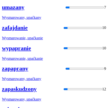
umazany
7
Wysmarowan
y, upaćkany
zafajdanie
10
Wysmarowan
ie, upaćkanie
wypapranie
10
Wysmarowan
ie, upaćkanie
zapaprany
9
Wysmarowan
y, upaćkany
zapaskudzony
12
Wysmarowan
y, upaćkany