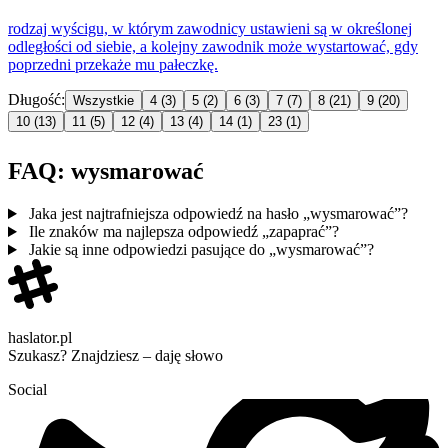
rodzaj wyścigu, w którym zawodnicy ustawieni są w określonej
odległości od siebie, a kolejny zawodnik może
wystartowa
ć, gdy
poprzedni przekaże mu pałeczkę.
Długość:
Wszystkie
4
(3)
5
(2)
6
(3)
7
(7)
8
(21)
9
(20)
10
(13)
11
(5)
12
(4)
13
(4)
14
(1)
23
(1)
FAQ: wysmarować
Jaka jest najtrafniejsza odpowiedź na hasło „wysmarować”?
Ile znaków ma najlepsza odpowiedź „zapaprać”?
Jakie są inne odpowiedzi pasujące do „wysmarować”?
haslator.pl
Szukasz? Znajdziesz – daję słowo
Social