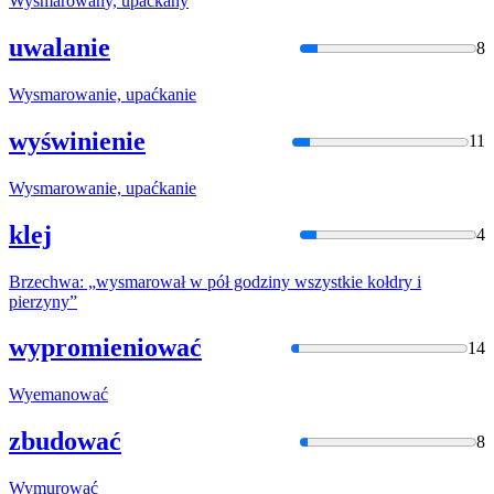
Wysmarowan
y, upaćkany
uwalanie
8
Wysmarowan
ie, upaćkanie
wyświnienie
11
Wysmarowan
ie, upaćkanie
klej
4
Brzechwa: „
wysmarował
w pół godziny wszystkie kołdry i
pierzyny”
wypromieniować
14
Wyemanować
zbudować
8
Wymurować