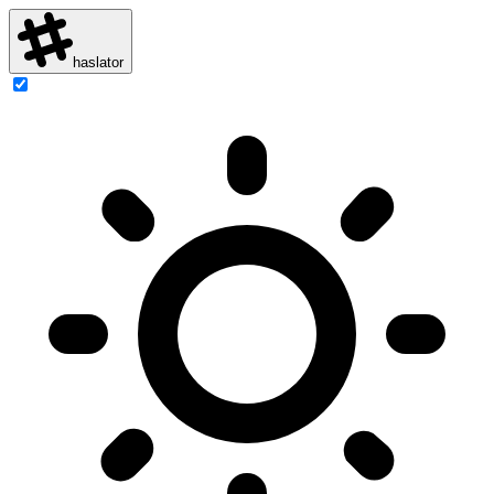
haslator