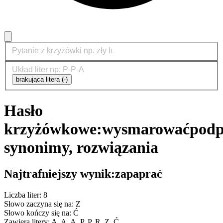
brakująca litera (-)
Hasło
krzyżówkowe:
wysmarować
podp
synonimy, rozwiązania
Najtrafniejszy wynik:
zapaprać
Liczba liter: 8
Słowo zaczyna się na: Z
Słowo kończy się na: Ć
Zawiera litery: A, A, A, P, P, R, Z, Ć