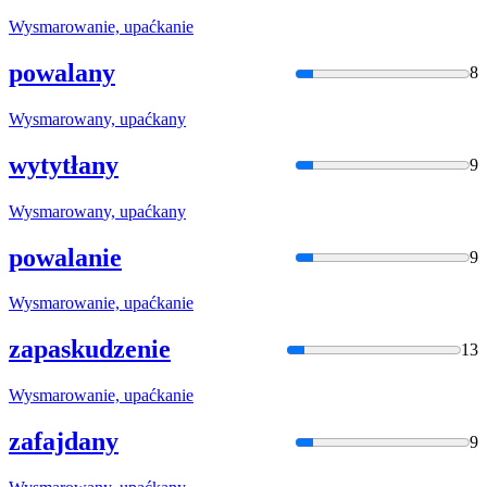
Wysmarowan
ie, upaćkanie
powalany
8
Wysmarowan
y, upaćkany
wytytłany
9
Wysmarowan
y, upaćkany
powalanie
9
Wysmarowan
ie, upaćkanie
zapaskudzenie
13
Wysmarowan
ie, upaćkanie
zafajdany
9