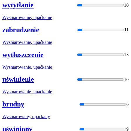
wytytłanie
10
Wysmarowan
ie, upaćkanie
zabrudzenie
11
Wysmarowan
ie, upaćkanie
wytłuszczenie
13
Wysmarowan
ie, upaćkanie
uświnienie
10
Wysmarowan
ie, upaćkanie
brudny
6
Wysmarowan
y, upaćkany
uświniony
9