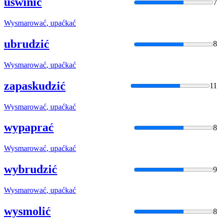
uświnić
7
Wysmarować
, upaćkać
ubrudzić
8
Wysmarować
, upaćkać
zapaskudzić
11
Wysmarować
, upaćkać
wypaprać
8
Wysmarować
, upaćkać
wybrudzić
9
Wysmarować
, upaćkać
wysmolić
8