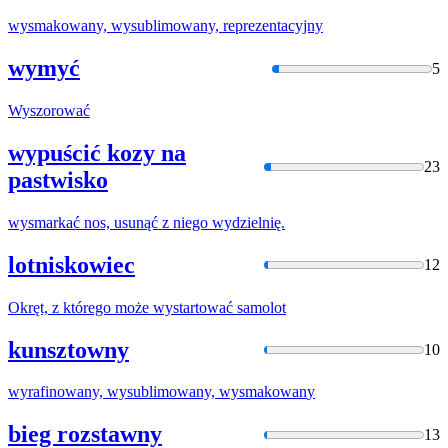
wysmakowan
y, wysublimowany, reprezentacyjny
wymyć
5
Wyszorować
wypuścić kozy na
23
pastwisko
wysmarkać
nos, usunąć z niego wydzielnię.
lotniskowiec
12
Okręt, z którego może
wystartowa
ć samolot
kunsztowny
10
wyrafinowany, wysublimowany,
wysmakowan
y
bieg rozstawny
13