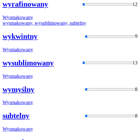
wyrafinowany
12
Wysmakowan
y
wysmakowan
y, wysublimowany, subtelny
wykwintny
9
Wysmakowan
y
wysublimowany
13
Wysmakowan
y
wymyślny
8
Wysmakowan
y
subtelny
8
Wysmakowan
y