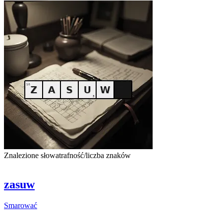
Znalezione słowa
trafność/liczba znaków
zasuw
Smarować